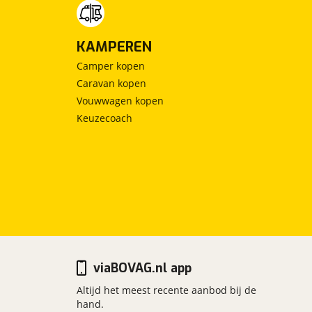
KAMPEREN
Camper kopen
Caravan kopen
Vouwwagen kopen
Keuzecoach
viaBOVAG.nl app
Altijd het meest recente aanbod bij de
hand.