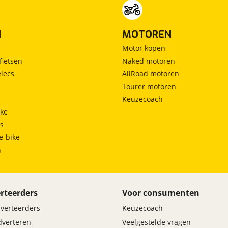
N
MOTOREN
Motor kopen
fietsen
Naked motoren
lecs
AllRoad motoren
Tourer motoren
Keuzecoach
ke
ts
e-bike
h
rteerders
Voor consumenten
dverteerders
Keuzecoach
adverteren
Veelgestelde vragen