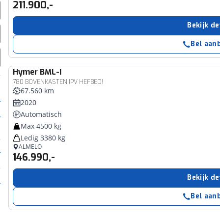
211.900,-
Bekijk de
Bel aan
Hymer
BML-I
780 BOVENKASTEN IPV HEFBED!
67.560 km
2020
Automatisch
Max 4500 kg
Ledig 3380 kg
ALMELO
146.990,-
Bekijk de
Bel aan