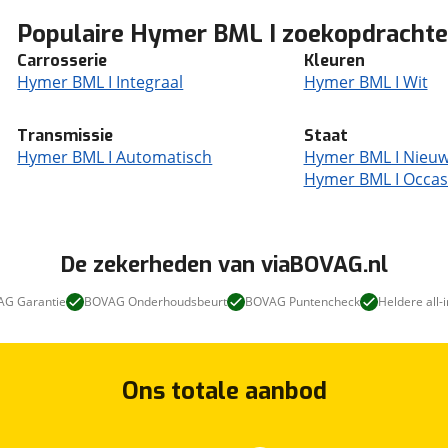
Populaire Hymer BML I zoekopdracht
Carrosserie
Kleuren
Hymer BML I Integraal
Hymer BML I Wit
Transmissie
Staat
Hymer BML I Automatisch
Hymer BML I Nieu
Hymer BML I Occas
De zekerheden van viaBOVAG.nl
G Garantie
BOVAG Onderhoudsbeurt
BOVAG Puntencheck
Heldere all-i
Ons totale aanbod