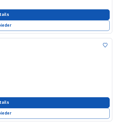
tails
bieder
tails
bieder