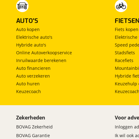
AUTO'S
FIETSE
Auto kopen
Fiets kopen
Elektrische auto's
Elektrische 
Hybride auto's
Speed pede
Online Autoverkoopservice
Stadsfiets
Inruilwaarde berekenen
Racefiets
Auto financieren
Mountainbi
Auto verzekeren
Hybride fie
Auto huren
Keuzehulp 
Keuzecoach
Keuzecoac
Zekerheden
Voor adve
BOVAG Zekerheid
Inloggen a
BOVAG Garantie
Ik wil ook 