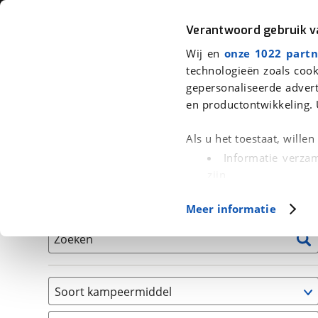
Auto
Fiets
Moto
Verantwoord gebruik 
Wij en
onze 1022 partn
<
Terug
|
Home
>
Kampeer
>
Kampeervoertuigen
technologieën zoals cook
gepersonaliseerde advert
We hebben 4 kampeervoertuigen v
en productontwikkeling. 
Alle occasions inclusief BOVAG Garantie, Onderhou
Als u het toestaat, wille
Informatie verzam
zijn
Uw apparaat id
Basisgegevens
Meer informatie
(fingerprinting)
Lees meer over hoe uw
Zoeken
detailgedeelte
in. U k
Cookieverklaring.
Soort kampeermiddel
Met cookies en vergelij
Camper
Functionele cookies zorg
(
4
)