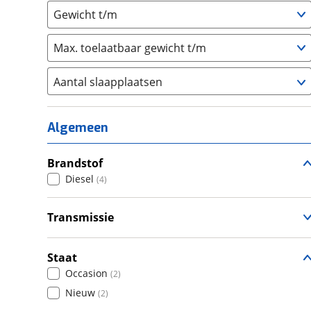
Gewicht t/m
Max. toelaatbaar gewicht t/m
Aantal slaapplaatsen
1
(
0
)
2
(
1
)
Algemeen
3
(
2
)
4
Brandstof
(
0
)
Diesel
(
4
)
5
(
1
)
6+
(
0
)
Transmissie
Automatisch
(
4
)
Staat
Occasion
(
2
)
Nieuw
(
2
)