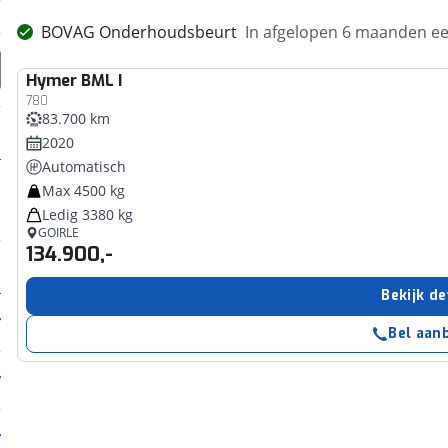
BOVAG Onderhoudsbeurt
In afgelopen 6 maanden 
Hymer
BML I
780
83.700 km
2020
Automatisch
Max 4500 kg
Ledig 3380 kg
GOIRLE
134.900,-
Bekijk de
Bel aan