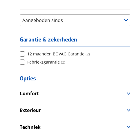
Aangeboden sinds
Garantie & zekerheden
12 maanden BOVAG Garantie
(
2
)
Fabrieksgarantie
(
2
)
Opties
Comfort
Douche
Televisie
Exterieur
Verwarmde leefruimte
Dakluik
Wasruimte met toilet
Fietsendrager
Techniek