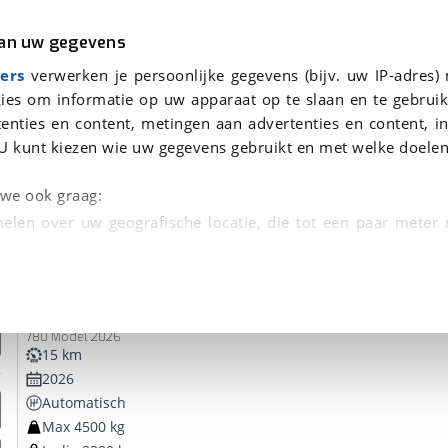
r
Kampeer
van uw gegevens
ers
verwerken je persoonlijke gegevens (bijv. uw IP-adres)
ies om informatie op uw apparaat op te slaan en te gebruik
enties en content, metingen aan advertenties en content, in
oor je gevonden
U kunt kiezen wie uw gegevens gebruikt en met welke doelen
dsbeurt en Puntencheck
n we ook graag:
elen over uw geografische locatie, die tot een paar meter
entificeren door het actief te scannen op specifieke
Hymer
BML I
 persoonlijke gegevens worden verwerkt en stel uw voo
780 Model 2026
unt uw toestemming op elk moment wijzigen of in
15 km
2026
Automatisch
kbare technieken zorgen we voor een betere en meer persoon
Max 4500 kg
en ervoor dat de website goed werkt. Ook gebruiken we anal