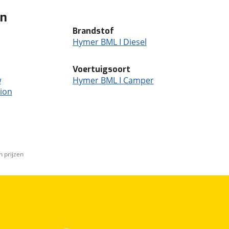
en
Brandstof
Hymer BML I Diesel
Voertuigsoort
w
Hymer BML I Camper
ion
n prijzen