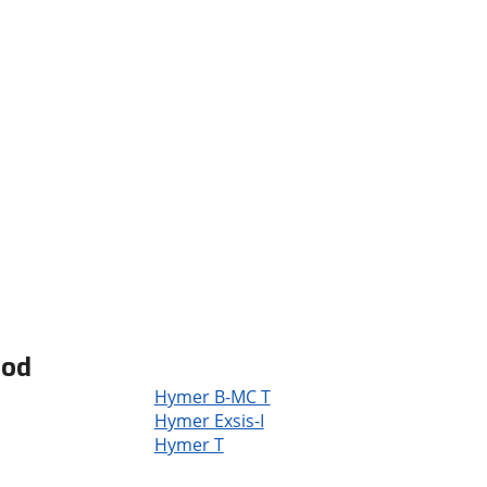
bod
Hymer B-MC T
Hymer Exsis-I
Hymer T