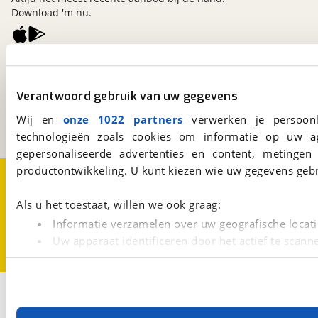
Download 'm nu.
viaBOVAG.nl
Kosterijland
15
Verantwoord gebruik van uw gegevens
3981 AJ
Bunnik
Een initiatief van
Wij en
onze 1022 partners
verwerken je persoonl
BOVAG
technologieën zoals cookies om informatie op uw a
gepersonaliseerde advertenties en content, metingen
productontwikkeling. U kunt kiezen wie uw gegevens gebr
Over viaBOVAG.nl
Disclaimer- en Privacyverklaring
Cookievoorkeuren
Vacatures
Als u het toestaat, willen we ook graag:
Informatie verzamelen over uw geografische locati
Uw apparaat identificeren door het actief te scann
Lees meer over hoe uw persoonlijke gegevens worden ve
U kunt uw toestemming op elk moment wijzigen of intrekk
2
Opslaan
Met cookies en vergelijkbare technieken zorgen we voor 
Hymer
BMC-I 580 Voorraadactieprijs!!