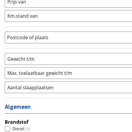
Half-integraal
(
0
)
Prijs van
Integraal
(
1
)
Km.stand van
Opzetunit
(
0
)
Overig
(
0
)
Vouwwagen
(
0
)
Postcode of plaats
Gewicht t/m
Max. toelaatbaar gewicht t/m
Aantal slaapplaatsen
1
(
0
)
2
(
1
)
Algemeen
3
(
0
)
4
Brandstof
(
0
)
Diesel
(
1
)
5
(
0
)