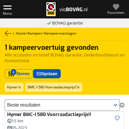
Favorieten
Menu
BOVAG garantie
|
Home
>
Kampeer
>
Kampeervoertuigen
1 kampeervoertuig gevonden
Alle occasions inclusief BOVAG Garantie, Onderhoudsbeurt en
Puntencheck
2
Filteren
Opslaan
Hymer
BMC-I 580 Voorraadactieprijs!!
Sorteer resultaten
Hymer
BMC-I 580 Voorraadactieprijs!!
15 km
05-2023