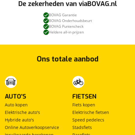
De zekerheden van viaBOVAG.nl
BOVAG Garantie
BOVAG Onderhoudsbeurt
BOVAG Puntencheck
Heldere all-in prijzen
Ons totale aanbod
AUTO'S
FIETSEN
Auto kopen
Fiets kopen
Elektrische auto's
Elektrische fietsen
Hybride auto's
Speed pedelecs
Online Autoverkoopservice
Stadsfiets
Inruilwaarde berekenen
Racefiets