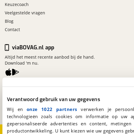
Keuzecoach
Veelgestelde vragen
Blog
Contact
viaBOVAG.nl app
Altijd het meest recente aanbod bij de hand.
Download 'm nu.
viaBOVAG.nl
Kosterijland
15
Verantwoord gebruik van uw gegevens
3981 AJ
Bunnik
Een initiatief van
Wij en
onze 1022 partners
verwerken je persoonl
BOVAG
technologieën zoals cookies om informatie op uw a
gepersonaliseerde advertenties en content, metingen
productontwikkeling. U kunt kiezen wie uw gegevens gebr
Over viaBOVAG.nl
Disclaimer- en Privacyverklaring