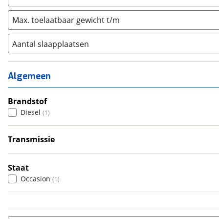
Max. toelaatbaar gewicht t/m
Aantal slaapplaatsen
1
(
0
)
2
(
1
)
Algemeen
3
(
0
)
4
Brandstof
(
0
)
Diesel
(
1
)
5
(
0
)
6+
(
0
)
Transmissie
Handgeschakeld
(
1
)
Staat
Occasion
(
1
)