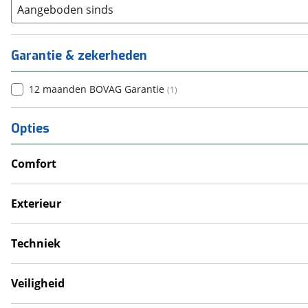
Aangeboden sinds
Garantie & zekerheden
12 maanden BOVAG Garantie
(
1
)
Opties
Comfort
Douche
Televisie
Exterieur
Verwarmde leefruimte
Dakluik
Wasruimte met toilet
Luifel
Techniek
Schotel
Schoonwatertank
Zonnepanelen
Veiligheid
Rookmelder