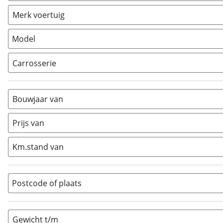
Vouwwagen
(
0
)
Merk voertuig
Model
Carrosserie
Alkoof
(
0
)
Busmodel
(
0
)
Bouwjaar van
Caravan
(
0
)
Half-integraal
(
0
)
Prijs van
Integraal
(
0
)
Km.stand van
Opzetunit
(
0
)
Overig
(
1
)
Vouwwagen
(
0
)
Postcode of plaats
Gewicht t/m