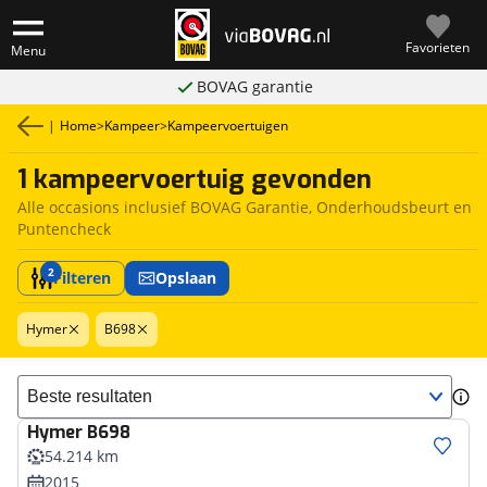
Favorieten
Menu
BOVAG garantie
|
Home
>
Kampeer
>
Kampeervoertuigen
1 kampeervoertuig gevonden
Alle occasions inclusief BOVAG Garantie, Onderhoudsbeurt en
Puntencheck
2
Filteren
Opslaan
Hymer
B698
Sorteer resultaten
Hymer
B698
54.214 km
2015