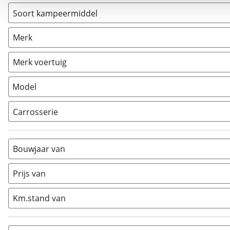
Soort kampeermiddel
Camper
(
1
)
Merk
Caravan
(
0
)
Vouwwagen
(
0
)
Merk voertuig
Model
Carrosserie
Alkoof
(
0
)
Busmodel
(
0
)
Bouwjaar van
Caravan
(
0
)
Half-integraal
(
0
)
Prijs van
Integraal
(
1
)
Km.stand van
Opzetunit
(
0
)
Overig
(
0
)
Vouwwagen
(
0
)