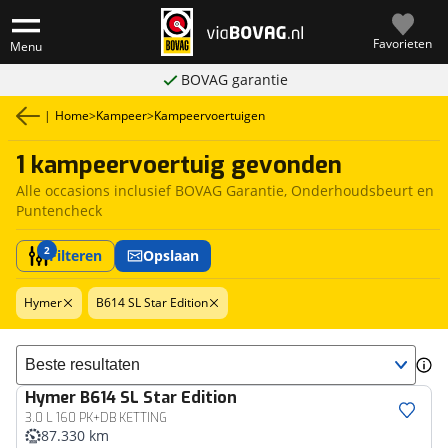
Favorieten
Menu
BOVAG garantie
|
Home
>
Kampeer
>
Kampeervoertuigen
1 kampeervoertuig gevonden
Alle occasions inclusief BOVAG Garantie, Onderhoudsbeurt en
Puntencheck
2
Filteren
Opslaan
Hymer
B614 SL Star Edition
Sorteer resultaten
Hymer
B614 SL Star Edition
3.0 L 160 PK+DB KETTING
87.330 km