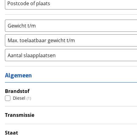
Postcode of plaats
Gewicht t/m
Max. toelaatbaar gewicht t/m
Aantal slaapplaatsen
1
(
0
)
2
(
0
)
Algemeen
3
(
0
)
4
Brandstof
(
1
)
Diesel
(
1
)
5
(
0
)
6+
(
0
)
Transmissie
Handgeschakeld
(
1
)
Staat