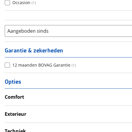
Occasion
(
1
)
Aangeboden sinds
Garantie & zekerheden
12 maanden BOVAG Garantie
(
1
)
Opties
Comfort
Douche
Televisie
Exterieur
Verwarmde leefruimte
Dakluik
Wasruimte met toilet
Luifel
Techniek