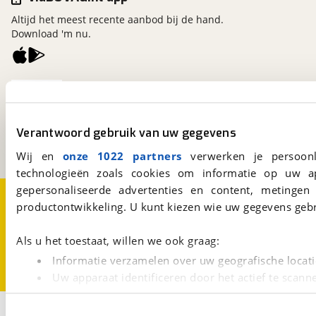
Altijd het meest recente aanbod bij de hand.
Download 'm nu.
viaBOVAG.nl
Kosterijland
15
3981 AJ
Bunnik
Verantwoord gebruik van uw gegevens
Een initiatief van
BOVAG
Wij en
onze 1022 partners
verwerken je persoonl
technologieën zoals cookies om informatie op uw a
gepersonaliseerde advertenties en content, metingen
Over viaBOVAG.nl
Disclaimer- en Privacyverklaring
productontwikkeling. U kunt kiezen wie uw gegevens gebr
Cookievoorkeuren
Vacatures
Als u het toestaat, willen we ook graag:
Informatie verzamelen over uw geografische locati
Uw apparaat identificeren door het actief te scann
Lees meer over hoe uw persoonlijke gegevens worden ve
1
U kunt uw toestemming op elk moment wijzigen of intrekk
Opslaan