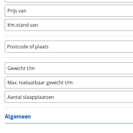
Caravan
(
0
)
Half-integraal
(
0
)
Prijs van
Integraal
(
0
)
Km.stand van
Opzetunit
(
0
)
Overig
(
0
)
Vouwwagen
(
0
)
Postcode of plaats
Gewicht t/m
Max. toelaatbaar gewicht t/m
Aantal slaapplaatsen
1
(
0
)
2
(
0
)
Algemeen
3
(
0
)
4
(
0
)