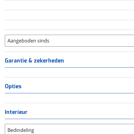
5
(
0
)
6+
(
0
)
Aangeboden sinds
Garantie & zekerheden
Opties
Interieur
Bedindeling