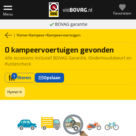
Favorieten
Menu
BOVAG garantie
|
Home
>
Kampeer
>
Kampeervoertuigen
0 kampeervoertuigen gevonden
Alle occasions inclusief BOVAG Garantie, Onderhoudsbeurt en
Puntencheck
1
Filteren
Opslaan
Hymer