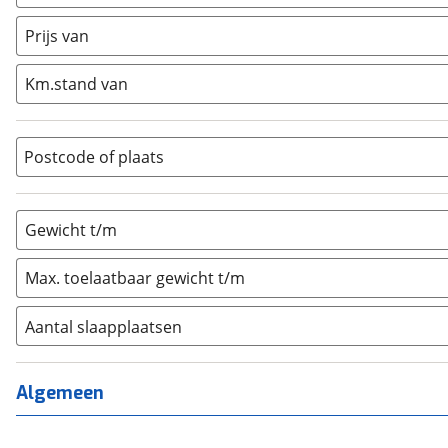
Caravan
(
0
)
Half-integraal
(
0
)
Prijs van
Integraal
(
0
)
Km.stand van
Opzetunit
(
0
)
Overig
(
0
)
Vouwwagen
(
0
)
Postcode of plaats
Gewicht t/m
Max. toelaatbaar gewicht t/m
Aantal slaapplaatsen
1
(
0
)
2
(
0
)
Algemeen
3
(
0
)
4
(
0
)