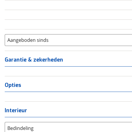
5
(
0
)
6+
(
0
)
Aangeboden sinds
Garantie & zekerheden
Opties
Interieur
Bedindeling