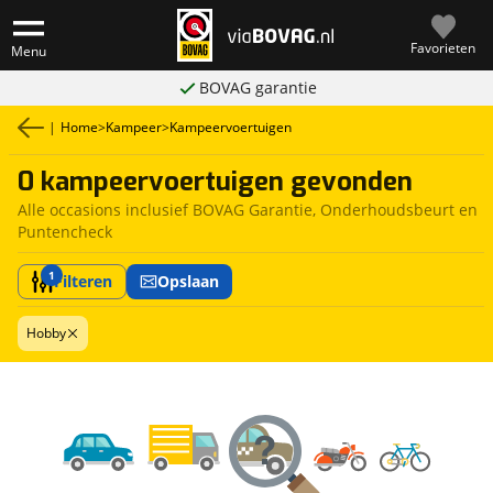
Favorieten
Menu
BOVAG garantie
|
Home
>
Kampeer
>
Kampeervoertuigen
0 kampeervoertuigen gevonden
Alle occasions inclusief BOVAG Garantie, Onderhoudsbeurt en
Puntencheck
1
Filteren
Opslaan
Hobby