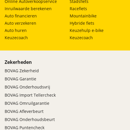
Online Autoverkoopservice
Stadsfiets
Inruilwaarde berekenen
Racefiets
Auto financieren
Mountainbike
Auto verzekeren
Hybride fiets
Auto huren
Keuzehulp e-bike
Keuzecoach
Keuzecoach
Zekerheden
BOVAG Zekerheid
BOVAG Garantie
BOVAG Onderhoudsvrij
BOVAG Import Tellercheck
BOVAG Omruilgarantie
BOVAG Afleverbeurt
BOVAG Onderhoudsbeurt
BOVAG Puntencheck