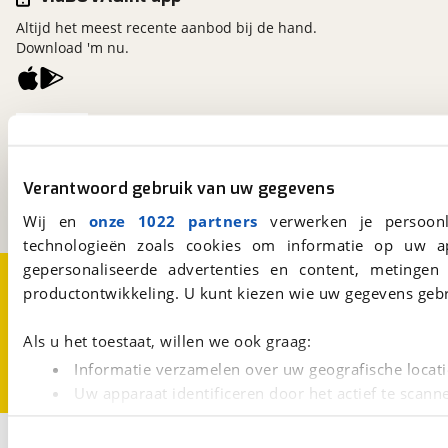
Altijd het meest recente aanbod bij de hand.
Download 'm nu.
viaBOVAG.nl
Kosterijland
15
3981 AJ
Bunnik
Verantwoord gebruik van uw gegevens
Een initiatief van
BOVAG
Wij en
onze 1022 partners
verwerken je persoonl
technologieën zoals cookies om informatie op uw a
gepersonaliseerde advertenties en content, metingen
Over viaBOVAG.nl
Disclaimer- en Privacyverklaring
productontwikkeling. U kunt kiezen wie uw gegevens gebr
Cookievoorkeuren
Vacatures
Als u het toestaat, willen we ook graag:
Informatie verzamelen over uw geografische locati
Uw apparaat identificeren door het actief te scann
Lees meer over hoe uw persoonlijke gegevens worden ve
1
U kunt uw toestemming op elk moment wijzigen of intrekk
Opslaan