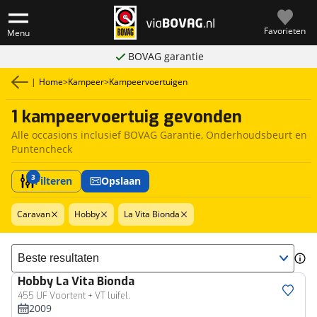
Favorieten
Menu
BOVAG garantie
|
Home
>
Kampeer
>
Kampeervoertuigen
1 kampeervoertuig gevonden
Alle occasions inclusief BOVAG Garantie, Onderhoudsbeurt en
Puntencheck
3
Filteren
Opslaan
Caravan
Hobby
La Vita Bionda
Sorteer resultaten
Hobby
La Vita Bionda
455 UF Voortent + VT luifel.
2009