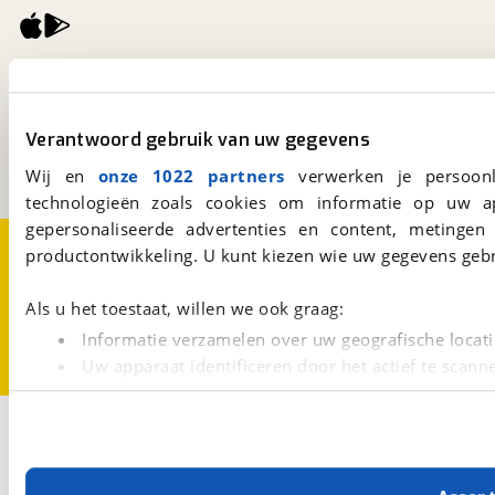
viaBOVAG.nl
Kosterijland
15
3981 AJ
Bunnik
Verantwoord gebruik van uw gegevens
Een initiatief van
BOVAG
Wij en
onze 1022 partners
verwerken je persoonl
technologieën zoals cookies om informatie op uw a
gepersonaliseerde advertenties en content, metingen
Over viaBOVAG.nl
Disclaimer- en Privacyverklaring
productontwikkeling. U kunt kiezen wie uw gegevens gebr
Cookievoorkeuren
Vacatures
Als u het toestaat, willen we ook graag:
Informatie verzamelen over uw geografische locati
Uw apparaat identificeren door het actief te scann
Lees meer over hoe uw persoonlijke gegevens worden ve
U kunt uw toestemming op elk moment wijzigen of intrekk
3
Opslaan
Caravan
Hobby
La Vita Bionda
Met cookies en vergelijkbare technieken zorgen we voor 