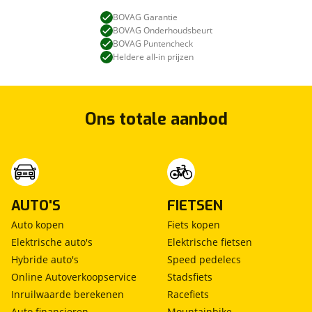
BOVAG Garantie
BOVAG Onderhoudsbeurt
BOVAG Puntencheck
Heldere all-in prijzen
Ons totale aanbod
AUTO'S
FIETSEN
Auto kopen
Fiets kopen
Elektrische auto's
Elektrische fietsen
Hybride auto's
Speed pedelecs
Online Autoverkoopservice
Stadsfiets
Inruilwaarde berekenen
Racefiets
Auto financieren
Mountainbike