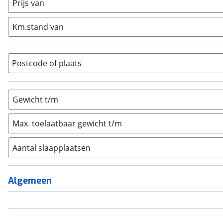
Prijs van
Half-integraal
(
0
)
Integraal
(
0
)
Km.stand van
Opzetunit
(
0
)
Overig
(
0
)
Vouwwagen
(
0
)
Postcode of plaats
Gewicht t/m
Max. toelaatbaar gewicht t/m
Aantal slaapplaatsen
1
(
0
)
2
(
0
)
Algemeen
3
(
0
)
4
(
1
)
5
(
0
)