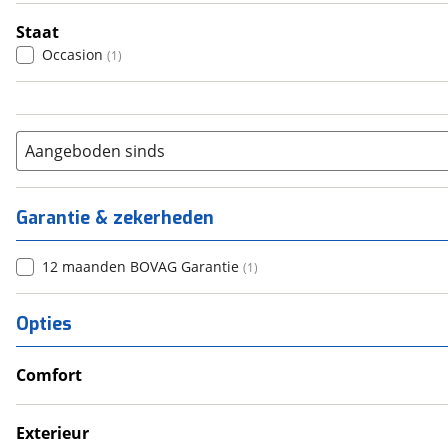
6+
(
0
)
Staat
Occasion
(
1
)
Aangeboden sinds
Garantie & zekerheden
12 maanden BOVAG Garantie
(
1
)
Opties
Comfort
Verwarmde leefruimte
Wasruimte met toilet
Exterieur