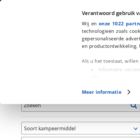
Auto
Fiets
Moto
Verantwoord gebruik 
Wij en
onze 1022 partn
<
Terug
|
Home
>
Kampeer
>
Kampeervoertuigen
technologieën zoals cook
gepersonaliseerde advert
We hebben 0 kampeervoertuigen v
en productontwikkeling. 
Alle occasions inclusief BOVAG Garantie, Onderhou
Als u het toestaat, wille
Informatie verzam
zijn
Uw apparaat id
Basisgegevens
Meer informatie
(fingerprinting)
Lees meer over hoe uw
Zoeken
detailgedeelte
in. U k
Cookieverklaring.
Soort kampeermiddel
Met cookies en vergelij
Caravan
Functionele cookies zorg
(
0
)