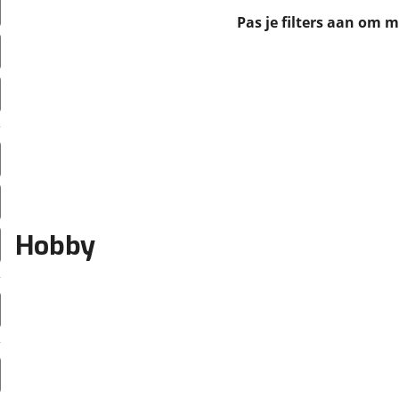
erbeteren. We tonen je graag relevante advertenties en geb
Pas je filters aan om 
ag op en buiten onze website volgt – uiteraard op anoni
laimer en privacyverklaring
. Als je weigert, plaatsen we a
che cookies. Je voorkeuren kun je later altijd aan
Hobby