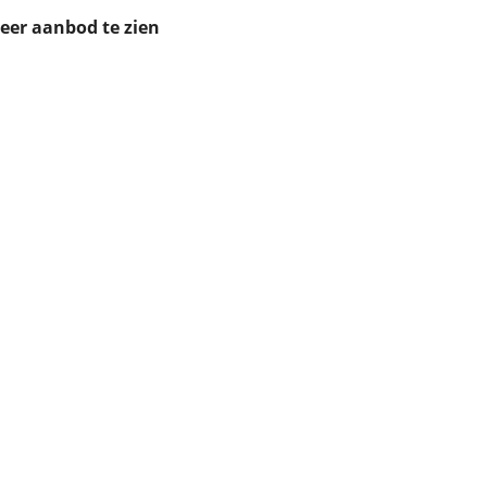
ruiken daarvoor
meer aanbod te zien
eme basis. Meer
lleen functionele
passen via de