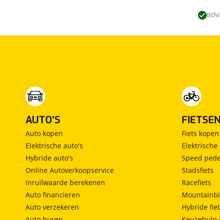
Lengtebed
(
0
)
Ronde zit
(
0
)
BOVA
Slaapbank
(
0
)
Standaardzit
(
0
)
Vast bed
(
0
)
Treinzit
(
0
)
Vrijstaand bed
(
0
)
Middendinette
(
0
)
AUTO'S
FIETSE
Auto kopen
Fiets kopen
Elektrische auto's
Elektrische 
Hybride auto's
Speed pede
Online Autoverkoopservice
Stadsfiets
Inruilwaarde berekenen
Racefiets
Auto financieren
Mountainbi
Auto verzekeren
Hybride fie
Auto huren
Keuzehulp 