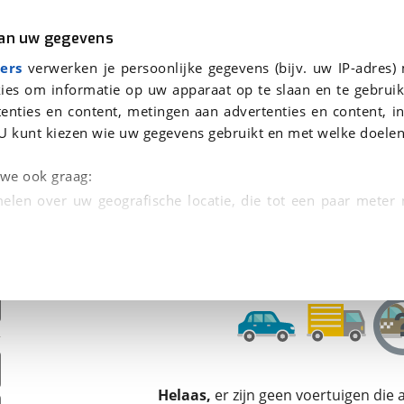
r
Kampeer
van uw gegevens
ers
verwerken je persoonlijke gegevens (bijv. uw IP-adres)
ies om informatie op uw apparaat op te slaan en te gebruik
enties en content, metingen aan advertenties en content, in
oor je gevonden
U kunt kiezen wie uw gegevens gebruikt en met welke doelen
dsbeurt en Puntencheck
n we ook graag:
elen over uw geografische locatie, die tot een paar meter
entificeren door het actief te scannen op specifieke
 persoonlijke gegevens worden verwerkt en stel uw voo
unt uw toestemming op elk moment wijzigen of in
kbare technieken zorgen we voor een betere en meer persoon
Helaas,
er zijn geen voertuigen die
en ervoor dat de website goed werkt. Ook gebruiken we anal