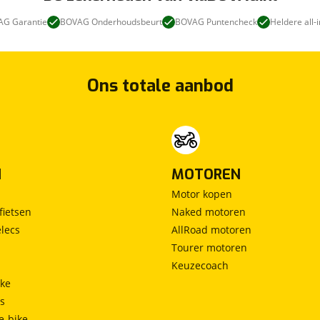
G Garantie
BOVAG Onderhoudsbeurt
BOVAG Puntencheck
Heldere all-i
Ons totale aanbod
N
MOTOREN
Motor kopen
fietsen
Naked motoren
lecs
AllRoad motoren
Tourer motoren
Keuzecoach
ke
ts
e-bike