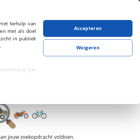
Over viaBOVAG.nl
 met behulp van
Accepteren
en met als doel
zicht in publiek
.
Hobby
Weigeren
Wis alle filters
Zoekopdracht opslaan
 nauwkeurig kan
 eigenschappen
rkeuren in het
trekken in de
lijke ervaring.
 aan jouw zoekopdracht voldoen.
ytische cookies