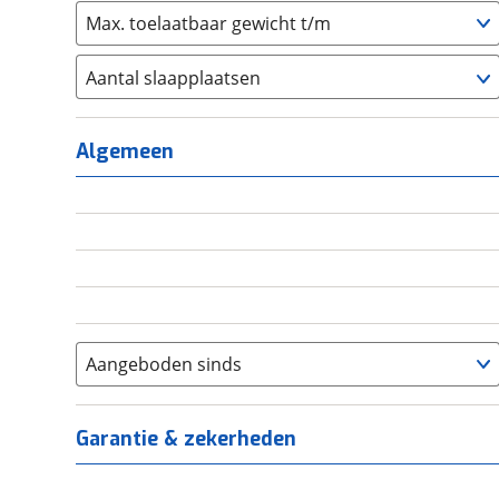
Max. toelaatbaar gewicht t/m
Aantal slaapplaatsen
1
(
0
)
2
(
0
)
Algemeen
3
(
0
)
4
(
0
)
5
(
0
)
6+
(
0
)
Aangeboden sinds
Garantie & zekerheden