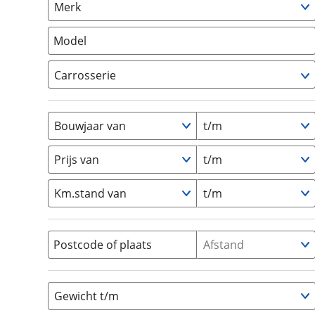
Merk
om de site continu te v
Camper
(
0
)
technologie die je gedr
Vouwwagen
(
0
)
Model
weten? Bekijk onze
disc
en beperkte analytis
Carrosserie
voorkeurenpagina
.
Alkoof
(
0
)
Busmodel
(
0
)
Bouwjaar van
t/m
Caravan
(
0
)
Half-integraal
(
0
)
Prijs van
t/m
Integraal
(
0
)
Km.stand van
t/m
Opzetunit
(
0
)
Overig
(
0
)
Vouwwagen
(
0
)
Postcode of plaats
Afstand
Gewicht t/m