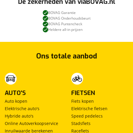
De zekerheden van viaBOVAG.nl
BOVAG Garantie
BOVAG Onderhoudsbeurt
BOVAG Puntencheck
Heldere all-in prijzen
Ons totale aanbod
AUTO'S
FIETSEN
Auto kopen
Fiets kopen
Elektrische auto's
Elektrische fietsen
Hybride auto's
Speed pedelecs
Online Autoverkoopservice
Stadsfiets
Inruilwaarde berekenen
Racefiets