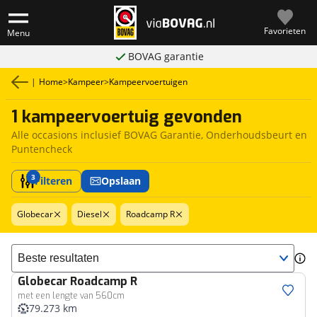
Favorieten
Menu
BOVAG garantie
|
Home
>
Kampeer
>
Kampeervoertuigen
1 kampeervoertuig gevonden
Alle occasions inclusief BOVAG Garantie, Onderhoudsbeurt en
Puntencheck
3
Filteren
Opslaan
Globecar
Diesel
Roadcamp R
Sorteer resultaten
Globecar
Roadcamp R
met een lengte van 560cm
79.273 km