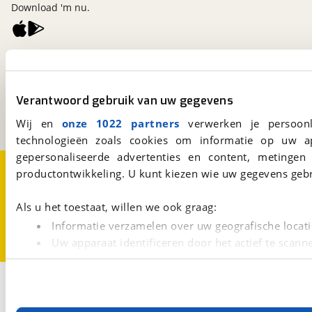
Download 'm nu.
viaBOVAG.nl
Kosterijland
15
3981 AJ
Bunnik
Verantwoord gebruik van uw gegevens
Een initiatief van
BOVAG
Wij en
onze 1022 partners
verwerken je persoonl
technologieën zoals cookies om informatie op uw a
gepersonaliseerde advertenties en content, metingen
Over viaBOVAG.nl
Disclaimer- en Privacyverklaring
productontwikkeling. U kunt kiezen wie uw gegevens gebr
Cookievoorkeuren
Vacatures
Als u het toestaat, willen we ook graag:
Informatie verzamelen over uw geografische locati
Uw apparaat identificeren door het actief te scann
Lees meer over hoe uw persoonlijke gegevens worden ve
U kunt uw toestemming op elk moment wijzigen of intrekk
3
Opslaan
Globecar
Diesel
Roadcamp R