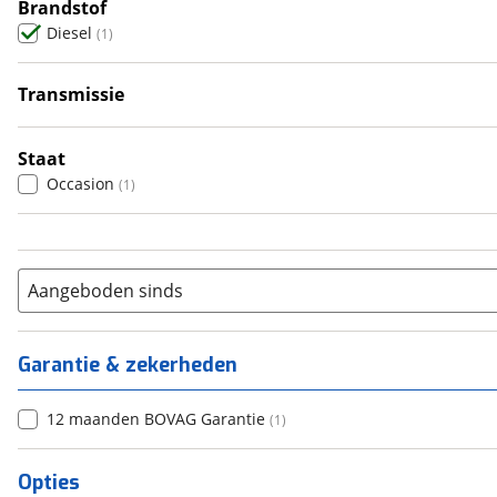
4
Brandstof
(
0
)
Diesel
(
1
)
5
(
0
)
6+
(
0
)
Transmissie
Handgeschakeld
(
1
)
Staat
Occasion
(
1
)
Aangeboden sinds
Garantie & zekerheden
12 maanden BOVAG Garantie
(
1
)
Opties