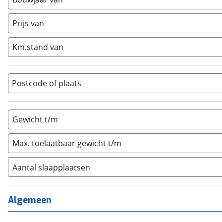
Caravan
(
0
)
Half-integraal
(
0
)
Prijs van
Integraal
(
0
)
Km.stand van
Opzetunit
(
0
)
Overig
(
0
)
Vouwwagen
(
0
)
Postcode of plaats
Gewicht t/m
Max. toelaatbaar gewicht t/m
Aantal slaapplaatsen
1
(
0
)
2
(
0
)
Algemeen
3
(
1
)