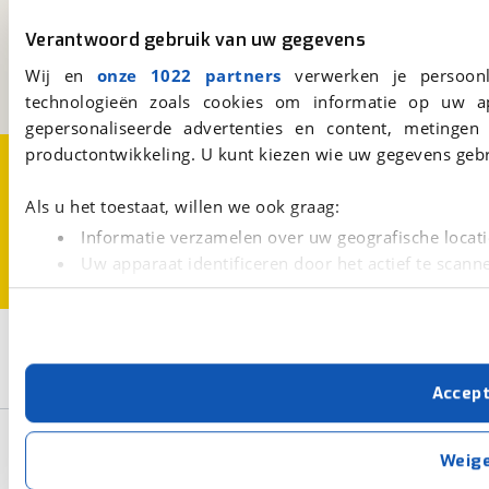
Kosterijland
15
Verantwoord gebruik van uw gegevens
3981 AJ
Bunnik
Een initiatief van
Wij en
onze 1022 partners
verwerken je persoonl
BOVAG
technologieën zoals cookies om informatie op uw a
gepersonaliseerde advertenties en content, metingen
productontwikkeling. U kunt kiezen wie uw gegevens gebr
Over viaBOVAG.nl
Disclaimer- en Privacyverklaring
Cookievoorkeuren
Vacatures
Als u het toestaat, willen we ook graag:
Informatie verzamelen over uw geografische locati
Uw apparaat identificeren door het actief te scann
Lees meer over hoe uw persoonlijke gegevens worden ve
U kunt uw toestemming op elk moment wijzigen of intrekk
2
Opslaan
Met cookies en vergelijkbare technieken zorgen we voor 
Fendt
Saphir 465 SFB
Accep
cookies zorgen ervoor dat de website goed werkt. Ook g
verbeteren. We tonen je graag relevante advertenties e
Basisgegevens
buiten onze website volgt – uiteraard op anonie
Weig
privacyverklaring
. Als je weigert, plaatsen we alleen f