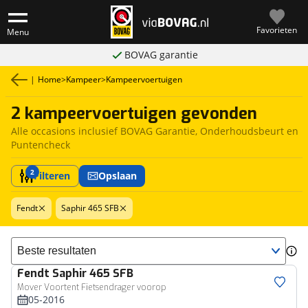
Favorieten
Menu
BOVAG garantie
|
Home
>
Kampeer
>
Kampeervoertuigen
2 kampeervoertuigen gevonden
Alle occasions inclusief BOVAG Garantie, Onderhoudsbeurt en
Puntencheck
2
Filteren
Opslaan
Fendt
Saphir 465 SFB
Sorteer resultaten
Fendt
Saphir 465 SFB
Mover Voortent Fietsendrager voorop
05-2016