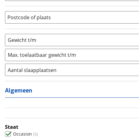
Overig
(
0
)
Vouwwagen
(
0
)
Postcode of plaats
Gewicht t/m
Max. toelaatbaar gewicht t/m
Aantal slaapplaatsen
1
(
0
)
2
(
0
)
Algemeen
3
(
1
)
4
(
4
)
5
(
0
)
6+
(
0
)
Staat
Occasion
(
5
)