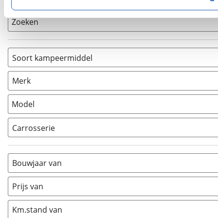
privacyverklaring
. Als je weigert, plaatsen we alleen f
kun je later altijd aanpassen via de
voorkeurenpagina
.
Zoeken
Soort kampeermiddel
Caravan
(
5
)
Merk
Camper
(
0
)
Vouwwagen
(
0
)
Model
Carrosserie
Alkoof
(
0
)
Busmodel
(
0
)
Bouwjaar van
Caravan
(
5
)
Half-integraal
(
0
)
Prijs van
Integraal
(
0
)
Km.stand van
Opzetunit
(
0
)