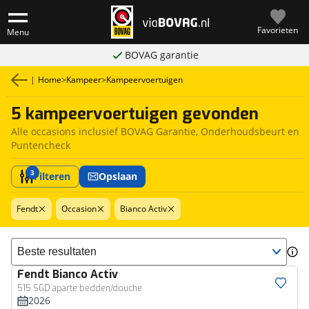
Favorieten
Menu
BOVAG garantie
|
Home
>
Kampeer
>
Kampeervoertuigen
5 kampeervoertuigen gevonden
Alle occasions inclusief BOVAG Garantie, Onderhoudsbeurt en
Puntencheck
3
Filteren
Opslaan
Fendt
Occasion
Bianco Activ
Sorteer resultaten
Fendt
Bianco Activ
515 SGD aparte bedden/douche
2026