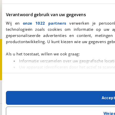
viaBOVAG.nl
Kosterijland
15
Verantwoord gebruik van uw gegevens
3981 AJ
Bunnik
Wij en
onze 1022 partners
verwerken je persoonl
Een initiatief van
BOVAG
technologieën zoals cookies om informatie op uw a
gepersonaliseerde advertenties en content, metingen
productontwikkeling. U kunt kiezen wie uw gegevens gebr
Over viaBOVAG.nl
Disclaimer- en Privacyverklaring
Cookievoorkeuren
Vacatures
Als u het toestaat, willen we ook graag:
Informatie verzamelen over uw geografische locati
Uw apparaat identificeren door het actief te scann
Lees meer over hoe uw persoonlijke gegevens worden ve
U kunt uw toestemming op elk moment wijzigen of intrekk
3
Opslaan
Met cookies en vergelijkbare technieken zorgen we voor 
Fendt
Occasion
Bianco Activ
Accep
cookies zorgen ervoor dat de website goed werkt. Ook g
verbeteren. We tonen je graag relevante advertenties e
Basisgegevens
buiten onze website volgt – uiteraard op anonie
Weig