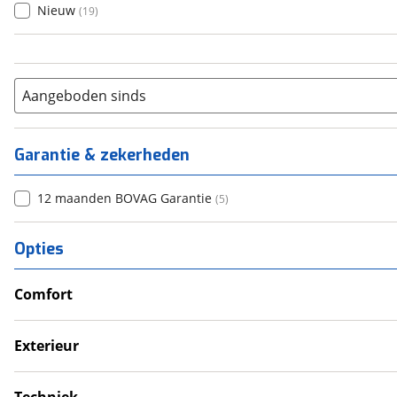
Nieuw
(
19
)
Aangeboden sinds
Garantie & zekerheden
12 maanden BOVAG Garantie
(
5
)
Opties
Comfort
Douche
Televisie
Exterieur
Verwarmde leefruimte
Dakluik
Wasruimte met toilet
Fietsendrager