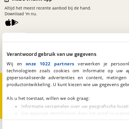
Altijd het meest recente aanbod bij de hand.
Download 'm nu.
viaBOVAG.nl
Kosterijland
15
3981 AJ
Bunnik
Verantwoord gebruik van uw gegevens
Een initiatief van
BOVAG
Wij en
onze 1022 partners
verwerken je persoonl
technologieën zoals cookies om informatie op uw a
gepersonaliseerde advertenties en content, metingen
Over viaBOVAG.nl
Disclaimer- en Privacyverklaring
productontwikkeling. U kunt kiezen wie uw gegevens gebr
Cookievoorkeuren
Vacatures
Als u het toestaat, willen we ook graag:
Informatie verzamelen over uw geografische locati
Uw apparaat identificeren door het actief te scann
Lees meer over hoe uw persoonlijke gegevens worden ve
1
U kunt uw toestemming op elk moment wijzigen of intrekk
Opslaan