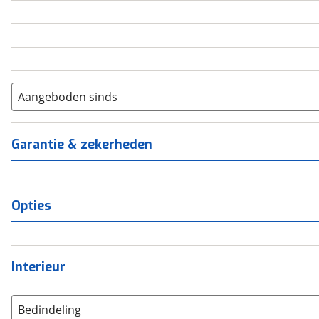
5
(
0
)
6+
(
0
)
Aangeboden sinds
Garantie & zekerheden
Opties
Interieur
Bedindeling