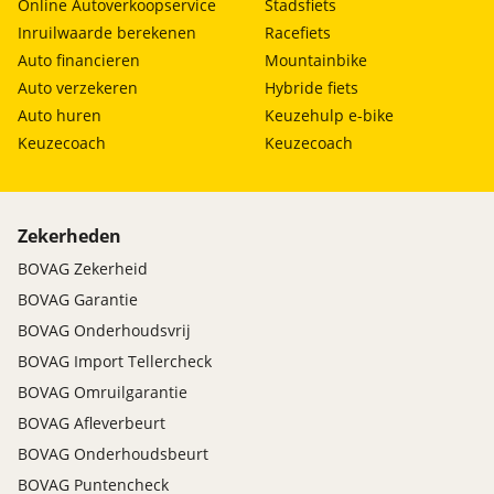
Online Autoverkoopservice
Stadsfiets
Inruilwaarde berekenen
Racefiets
Auto financieren
Mountainbike
Auto verzekeren
Hybride fiets
Auto huren
Keuzehulp e-bike
Keuzecoach
Keuzecoach
Zekerheden
BOVAG Zekerheid
BOVAG Garantie
BOVAG Onderhoudsvrij
BOVAG Import Tellercheck
BOVAG Omruilgarantie
BOVAG Afleverbeurt
BOVAG Onderhoudsbeurt
BOVAG Puntencheck