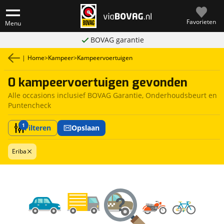
Favorieten
Menu
BOVAG garantie
|
Home
>
Kampeer
>
Kampeervoertuigen
0 kampeervoertuigen gevonden
Alle occasions inclusief BOVAG Garantie, Onderhoudsbeurt en
Puntencheck
1
Filteren
Opslaan
Eriba