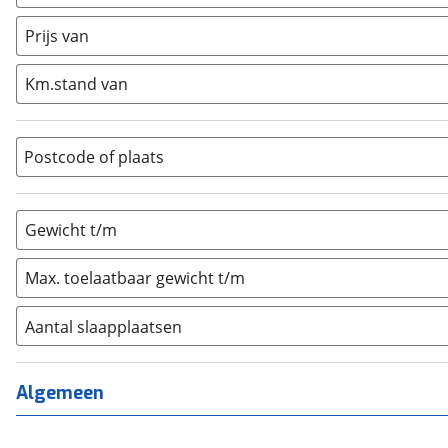
Caravan
(
0
)
Half-integraal
(
0
)
Prijs van
Integraal
(
0
)
Km.stand van
Opzetunit
(
0
)
Overig
(
0
)
Vouwwagen
(
0
)
Postcode of plaats
Gewicht t/m
Max. toelaatbaar gewicht t/m
Aantal slaapplaatsen
1
(
0
)
2
(
0
)
Algemeen
3
(
0
)
4
(
0
)