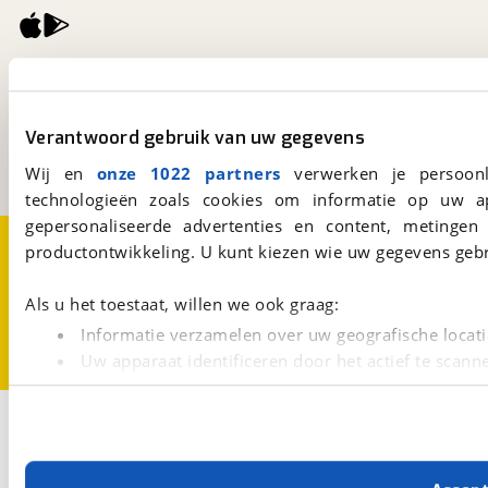
viaBOVAG.nl
Kosterijland
15
3981 AJ
Bunnik
Verantwoord gebruik van uw gegevens
Een initiatief van
BOVAG
Wij en
onze 1022 partners
verwerken je persoonl
technologieën zoals cookies om informatie op uw a
gepersonaliseerde advertenties en content, metingen
Over viaBOVAG.nl
Disclaimer- en Privacyverklaring
productontwikkeling. U kunt kiezen wie uw gegevens gebr
Cookievoorkeuren
Vacatures
Als u het toestaat, willen we ook graag:
Informatie verzamelen over uw geografische locati
Uw apparaat identificeren door het actief te scann
Lees meer over hoe uw persoonlijke gegevens worden ve
U kunt uw toestemming op elk moment wijzigen of intrekk
3
Opslaan
Eriba
Occasion
Nova Ambiance
Met cookies en vergelijkbare technieken zorgen we voor 