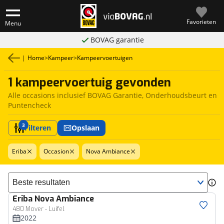
Favorieten
Menu
BOVAG garantie
|
Home
>
Kampeer
>
Kampeervoertuigen
1 kampeervoertuig gevonden
Alle occasions inclusief BOVAG Garantie, Onderhoudsbeurt en
Puntencheck
3
Filteren
Opslaan
Eriba
Occasion
Nova Ambiance
Sorteer resultaten
Eriba
Nova Ambiance
480 Mover - Luifel
2022