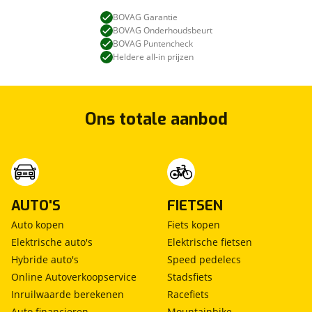
BOVAG Garantie
BOVAG Onderhoudsbeurt
BOVAG Puntencheck
Heldere all-in prijzen
Ons totale aanbod
AUTO'S
FIETSEN
Auto kopen
Fiets kopen
Elektrische auto's
Elektrische fietsen
Hybride auto's
Speed pedelecs
Online Autoverkoopservice
Stadsfiets
Inruilwaarde berekenen
Racefiets
Auto financieren
Mountainbike