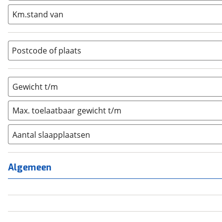
Integraal
(
0
)
Km.stand van
Opzetunit
(
0
)
Overig
(
0
)
Vouwwagen
(
0
)
Postcode of plaats
Gewicht t/m
Max. toelaatbaar gewicht t/m
Aantal slaapplaatsen
1
(
0
)
2
(
0
)
Algemeen
3
(
0
)
4
(
1
)
5
(
0
)
6+
(
0
)