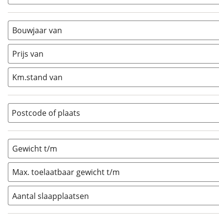
Alkoof
(
2
)
Busmodel
(
0
)
Bouwjaar van
Caravan
(
0
)
Half-integraal
(
1
)
Prijs van
Integraal
(
0
)
Km.stand van
Opzetunit
(
0
)
Overig
(
0
)
Vouwwagen
(
0
)
Postcode of plaats
Gewicht t/m
Max. toelaatbaar gewicht t/m
Aantal slaapplaatsen
1
(
0
)