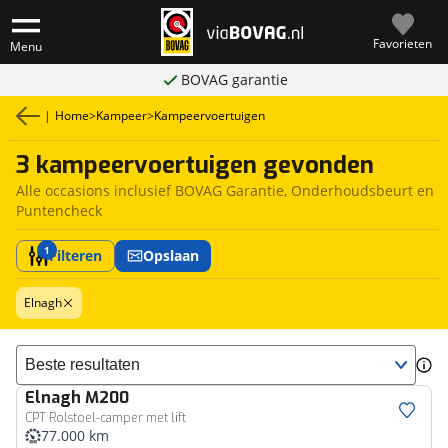
Favorieten
Menu
BOVAG garantie
|
Home
>
Kampeer
>
Kampeervoertuigen
3 kampeervoertuigen gevonden
Alle occasions inclusief BOVAG Garantie, Onderhoudsbeurt en
Puntencheck
1
Filteren
Opslaan
Elnagh
Sorteer resultaten
Elnagh
M200
CPT Rolstoel-camper met lift
77.000 km