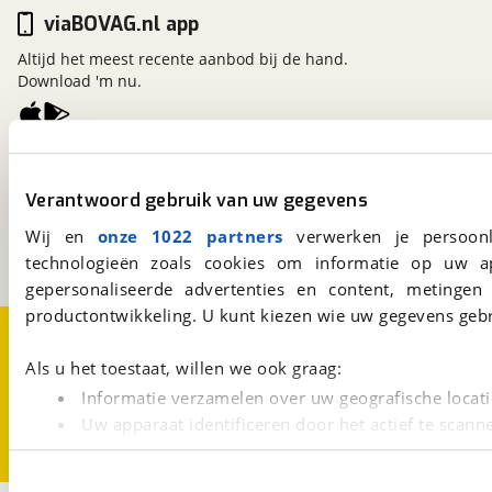
viaBOVAG.nl app
Altijd het meest recente aanbod bij de hand.
Download 'm nu.
viaBOVAG.nl
Kosterijland
15
Verantwoord gebruik van uw gegevens
3981 AJ
Bunnik
Wij en
onze 1022 partners
verwerken je persoonl
Een initiatief van
BOVAG
technologieën zoals cookies om informatie op uw a
gepersonaliseerde advertenties en content, metingen
productontwikkeling. U kunt kiezen wie uw gegevens gebr
Over viaBOVAG.nl
Disclaimer- en Privacyverklaring
Cookievoorkeuren
Vacatures
Als u het toestaat, willen we ook graag:
Informatie verzamelen over uw geografische locati
Uw apparaat identificeren door het actief te scann
Lees meer over hoe uw persoonlijke gegevens worden ve
U kunt uw toestemming op elk moment wijzigen of intrekk