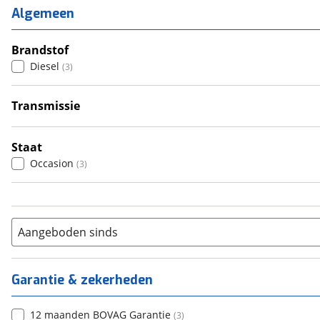
2
(
0
)
Algemeen
3
(
0
)
4
Brandstof
(
2
)
Diesel
(
3
)
5
(
0
)
6+
(
1
)
Transmissie
Handgeschakeld
(
2
)
Automatisch
(
1
)
Staat
Occasion
(
3
)
Aangeboden sinds
Garantie & zekerheden
12 maanden BOVAG Garantie
(
3
)