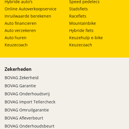
Hybride auto's
Speed pedelecs
Online Autoverkoopservice
Stadsfiets
Inruilwaarde berekenen
Racefiets
Auto financieren
Mountainbike
Auto verzekeren
Hybride fiets
Auto huren
Keuzehulp e-bike
Keuzecoach
Keuzecoach
Zekerheden
BOVAG Zekerheid
BOVAG Garantie
BOVAG Onderhoudsvrij
BOVAG Import Tellercheck
BOVAG Omruilgarantie
BOVAG Afleverbeurt
BOVAG Onderhoudsbeurt