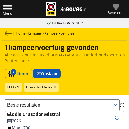
Favorieten
Menu
BOVAG garantie
|
Home
>
Kampeer
>
Kampeervoertuigen
1 kampeervoertuig gevonden
Alle occasions inclusief BOVAG Garantie, Onderhoudsbeurt en
Puntencheck
2
Filteren
Opslaan
Elddis
Crusader Mistral
Sorteer resultaten
Elddis
Crusader Mistral
2026
Max 1700 kg