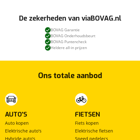
De zekerheden van viaBOVAG.nl
BOVAG Garantie
BOVAG Onderhoudsbeurt
BOVAG Puntencheck
Heldere all-in prijzen
Ons totale aanbod
AUTO'S
FIETSEN
Auto kopen
Fiets kopen
Elektrische auto's
Elektrische fietsen
Hybride auto's
Speed pedelecs