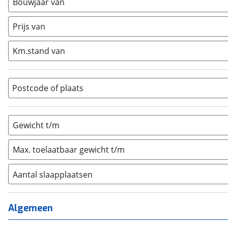
Bouwjaar van
Caravan
(
1
)
Half-integraal
(
0
)
Prijs van
Integraal
(
0
)
Km.stand van
Opzetunit
(
0
)
Overig
(
0
)
Vouwwagen
(
0
)
Postcode of plaats
Gewicht t/m
Max. toelaatbaar gewicht t/m
Aantal slaapplaatsen
1
(
0
)
2
(
0
)
Algemeen
3
(
0
)