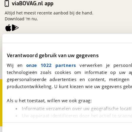
viaBOVAG.nl app
Altijd het meest recente aanbod bij de hand.
Download 'm nu.
viaBOVAG.nl
Kosterijland
15
3981 AJ
Bunnik
Verantwoord gebruik van uw gegevens
Een initiatief van
Wij en
onze 1022 partners
verwerken je persoonl
BOVAG
technologieën zoals cookies om informatie op uw a
gepersonaliseerde advertenties en content, metingen
Over viaBOVAG.nl
Disclaimer- en Privacyverklaring
productontwikkeling. U kunt kiezen wie uw gegevens gebr
Cookievoorkeuren
Vacatures
Als u het toestaat, willen we ook graag:
Informatie verzamelen over uw geografische locati
Uw apparaat identificeren door het actief te scann
Lees meer over hoe uw persoonlijke gegevens worden ve
U kunt uw toestemming op elk moment wijzigen of intrekk