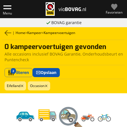
Favorieten
Menu
BOVAG garantie
|
Home
>
Kampeer
>
Kampeervoertuigen
0 kampeervoertuigen gevonden
Alle occasions inclusief BOVAG Garantie, Onderhoudsbeurt en
Puntencheck
2
Filteren
Opslaan
Eifelland
Occasion