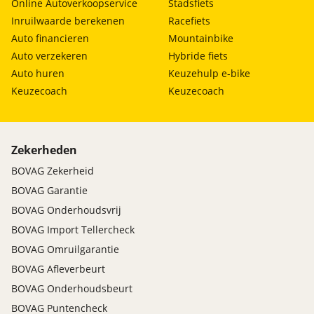
Online Autoverkoopservice
Stadsfiets
Inruilwaarde berekenen
Racefiets
Auto financieren
Mountainbike
Auto verzekeren
Hybride fiets
Auto huren
Keuzehulp e-bike
Keuzecoach
Keuzecoach
Zekerheden
BOVAG Zekerheid
BOVAG Garantie
BOVAG Onderhoudsvrij
BOVAG Import Tellercheck
BOVAG Omruilgarantie
BOVAG Afleverbeurt
BOVAG Onderhoudsbeurt
BOVAG Puntencheck