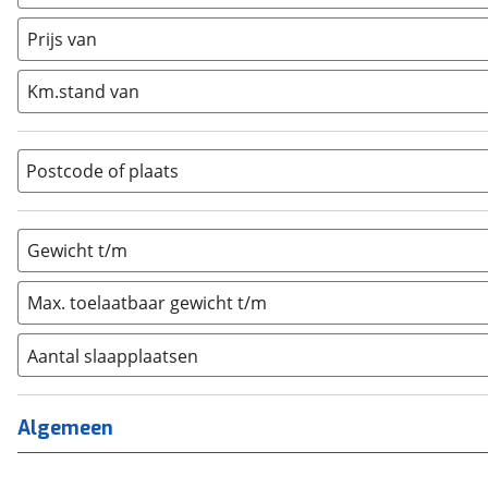
Caravan
(
0
)
Half-integraal
(
0
)
Prijs van
Integraal
(
0
)
Km.stand van
Opzetunit
(
0
)
Overig
(
0
)
Vouwwagen
(
0
)
Postcode of plaats
Gewicht t/m
Max. toelaatbaar gewicht t/m
Aantal slaapplaatsen
1
(
0
)
2
(
0
)
Algemeen
3
(
0
)
4
(
0
)