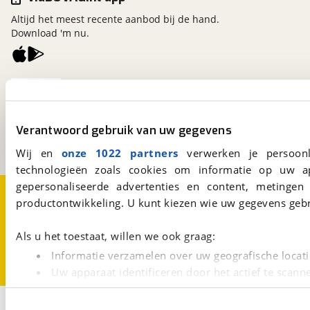
Altijd het meest recente aanbod bij de hand.
Download 'm nu.
viaBOVAG.nl
Kosterijland
15
3981 AJ
Bunnik
Verantwoord gebruik van uw gegevens
Een initiatief van
BOVAG
Wij en
onze 1022 partners
verwerken je persoonl
technologieën zoals cookies om informatie op uw a
gepersonaliseerde advertenties en content, metingen
Over viaBOVAG.nl
Disclaimer- en Privacyverklaring
productontwikkeling. U kunt kiezen wie uw gegevens gebr
Cookievoorkeuren
Vacatures
Als u het toestaat, willen we ook graag:
Informatie verzamelen over uw geografische locati
Uw apparaat identificeren door het actief te scann
Lees meer over hoe uw persoonlijke gegevens worden ve
2
U kunt uw toestemming op elk moment wijzigen of intrekk
Opslaan