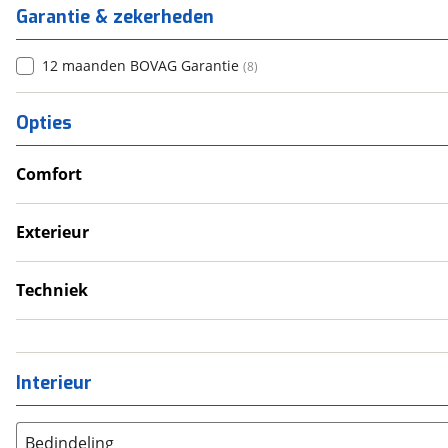
Garantie & zekerheden
12 maanden BOVAG Garantie
(
8
)
Opties
Comfort
Verwarmde leefruimte
Wasruimte met toilet
Exterieur
Dakluik
Fietsendrager
Techniek
Luifel
Eigen accu
Voortent
Omvormer
Schoonwatertank
Interieur
Bedindeling