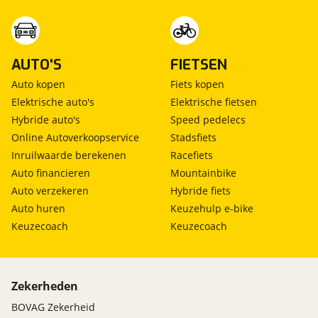
AUTO'S
FIETSEN
Auto kopen
Fiets kopen
Elektrische auto's
Elektrische fietsen
Hybride auto's
Speed pedelecs
Online Autoverkoopservice
Stadsfiets
Inruilwaarde berekenen
Racefiets
Auto financieren
Mountainbike
Auto verzekeren
Hybride fiets
Auto huren
Keuzehulp e-bike
Keuzecoach
Keuzecoach
Zekerheden
BOVAG Zekerheid