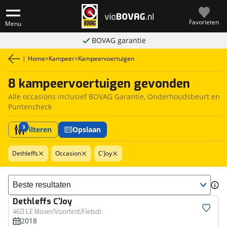
Favorieten
Menu
BOVAG garantie
|
Home
>
Kampeer
>
Kampeervoertuigen
8 kampeervoertuigen gevonden
Alle occasions inclusief BOVAG Garantie, Onderhoudsbeurt en
Puntencheck
3
Filteren
Opslaan
Dethleffs
Occasion
C'Joy
Sorteer resultaten
Dethleffs
C'Joy
460 LE Mover/Voortent/Fietsdr.
2018