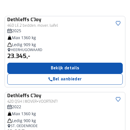
Dethleffs
C'Joy
460 LE 2 bedden, mover, luifel
2025
Max 1360 kg
Ledig 909 kg
HEERHUGOWAARD
23.345,-
Bekijk details
Bel aanbieder
Dethleffs
C'Joy
420 QSH | MOVER+VOORTENT!
2022
Max 1360 kg
Ledig 900 kg
ST. OEDENRODE