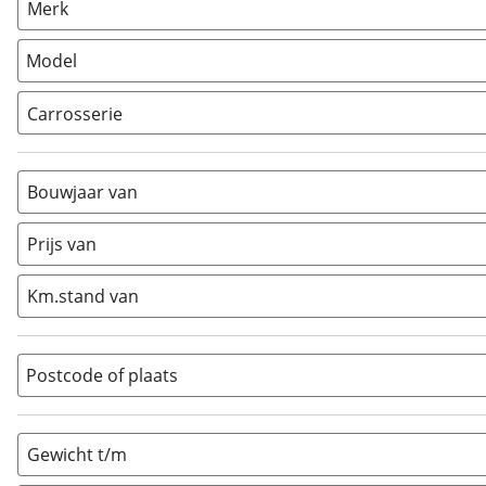
Merk
Camper
(
0
)
Vouwwagen
(
0
)
Model
Carrosserie
Alkoof
(
0
)
Busmodel
(
0
)
Bouwjaar van
Caravan
(
8
)
Half-integraal
(
0
)
Prijs van
Integraal
(
0
)
Km.stand van
Opzetunit
(
0
)
Overig
(
0
)
Vouwwagen
(
0
)
Postcode of plaats
Gewicht t/m