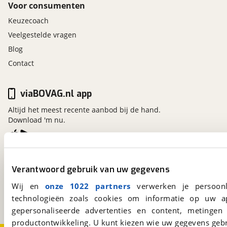
Voor consumenten
Keuzecoach
Veelgestelde vragen
Blog
Contact
viaBOVAG.nl app
Altijd het meest recente aanbod bij de hand.
Download 'm nu.
viaBOVAG.nl
Verantwoord gebruik van uw gegevens
Kosterijland
15
3981 AJ
Bunnik
Wij en
onze 1022 partners
verwerken je persoonl
Een initiatief van
technologieën zoals cookies om informatie op uw a
BOVAG
gepersonaliseerde advertenties en content, metingen
productontwikkeling. U kunt kiezen wie uw gegevens gebr