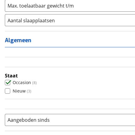
Max. toelaatbaar gewicht t/m
Aantal slaapplaatsen
1
(
0
)
2
(
0
)
Algemeen
3
(
3
)
4
(
4
)
5
(
0
)
6+
(
1
)
Staat
Occasion
(
8
)
Nieuw
(
3
)
Aangeboden sinds