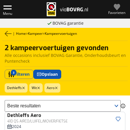
Favorieten
Menu
BOVAG garantie
|
Home
>
Kampeer
>
Kampeervoertuigen
2 kampeervoertuigen gevonden
Alle occasions inclusief BOVAG Garantie, Onderhoudsbeurt en
Puntencheck
3
Filteren
Opslaan
Dethleffs
Wit
Aero
Sorteer resultaten
Dethleffs
Aero
410 QS AIRCO/LUIFEL/MOVER/FIETSE
2024