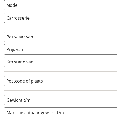
Vouwwagen
(
0
)
Model
Carrosserie
Alkoof
(
0
)
Busmodel
(
0
)
Bouwjaar van
Caravan
(
2
)
Half-integraal
(
0
)
Prijs van
Integraal
(
0
)
Km.stand van
Opzetunit
(
0
)
Overig
(
0
)
Vouwwagen
(
0
)
Postcode of plaats
Gewicht t/m
Max. toelaatbaar gewicht t/m