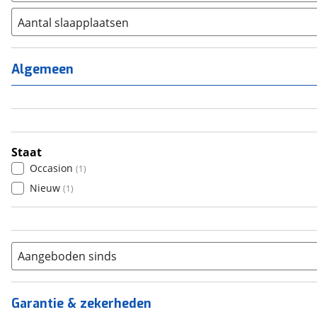
Aantal slaapplaatsen
1
(
0
)
2
(
0
)
Algemeen
3
(
2
)
4
(
0
)
5
(
0
)
6+
(
0
)
Staat
Occasion
(
1
)
Nieuw
(
1
)
Aangeboden sinds
Garantie & zekerheden