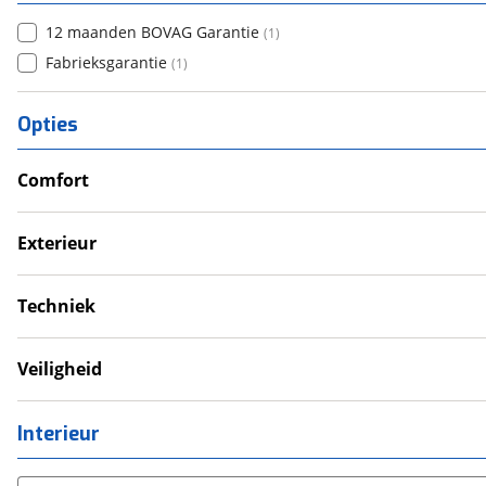
12 maanden BOVAG Garantie
(
1
)
Fabrieksgarantie
(
1
)
Opties
Comfort
Verwarmde leefruimte
Wasruimte met toilet
Exterieur
Dakluik
Fietsendrager
Techniek
Luifel
Eigen accu
Schoonwatertank
Veiligheid
Rookmelder
Interieur