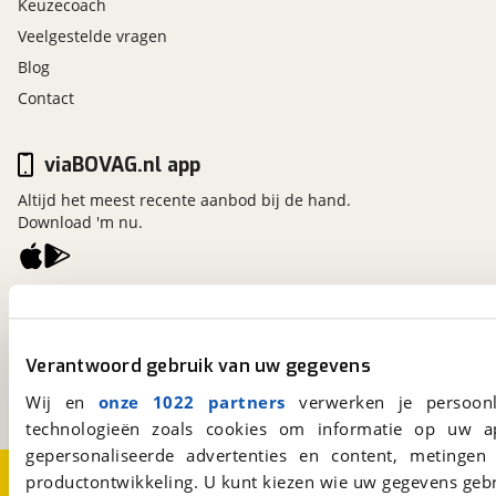
Keuzecoach
Veelgestelde vragen
Blog
Contact
viaBOVAG.nl app
Altijd het meest recente aanbod bij de hand.
Download 'm nu.
viaBOVAG.nl
Kosterijland
15
3981 AJ
Bunnik
Verantwoord gebruik van uw gegevens
Een initiatief van
BOVAG
Wij en
onze 1022 partners
verwerken je persoonl
technologieën zoals cookies om informatie op uw a
gepersonaliseerde advertenties en content, metingen
Over viaBOVAG.nl
Disclaimer- en Privacyverklaring
productontwikkeling. U kunt kiezen wie uw gegevens gebr
Cookievoorkeuren
Vacatures