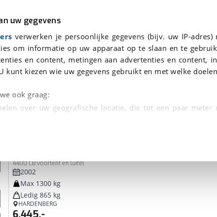
r
Kampeer
van uw gegevens
ers
verwerken je persoonlijke gegevens (bijv. uw IP-adres)
ies om informatie op uw apparaat op te slaan en te gebruik
enties en content, metingen aan advertenties en content, in
 je gevonden
U kunt kiezen wie uw gegevens gebruikt en met welke doelen
dsbeurt en Puntencheck
n we ook graag:
elen over uw geografische locatie, die tot een paar meter
entificeren door het actief te scannen op specifieke
Delta
Euroliner
 persoonlijke gegevens worden verwerkt en stel uw voo
4400 LB voortent en luifel
unt uw toestemming op elk moment wijzigen of in
2002
Max 1300 kg
Ledig 865 kg
kbare technieken zorgen we voor een betere en meer persoon
HARDENBERG
6.445,-
en ervoor dat de website goed werkt. Ook gebruiken we anal