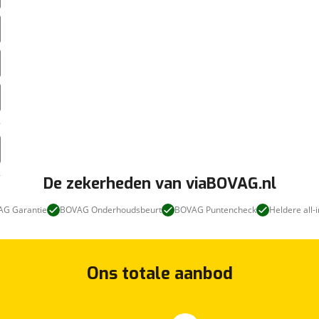
De zekerheden van viaBOVAG.nl
G Garantie
BOVAG Onderhoudsbeurt
BOVAG Puntencheck
Heldere all-i
Ons totale aanbod