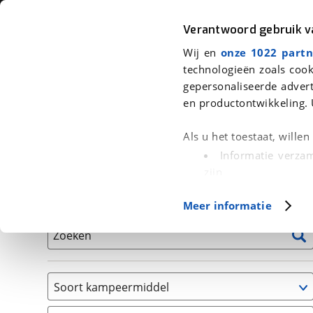
Auto
Fiets
Moto
Verantwoord gebruik 
Wij en
onze 1022 partn
<
Terug
|
Home
>
Kampeer
>
Kampeervoertuigen
technologieën zoals cook
gepersonaliseerde advert
We hebben 1 kampeervoertuig voor
en productontwikkeling. 
Alle occasions inclusief BOVAG Garantie, Onderhou
Als u het toestaat, wille
Informatie verzam
zijn
Uw apparaat id
Basisgegevens
Meer informatie
(fingerprinting)
Lees meer over hoe uw
Zoeken
detailgedeelte
in. U k
Cookieverklaring.
Soort kampeermiddel
Met cookies en vergelij
Caravan
Functionele cookies zorg
(
1
)