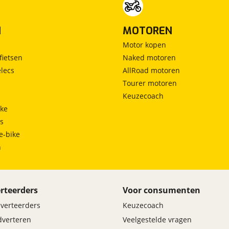
N
MOTOREN
Motor kopen
fietsen
Naked motoren
lecs
AllRoad motoren
Tourer motoren
Keuzecoach
ke
ts
e-bike
h
rteerders
Voor consumenten
dverteerders
Keuzecoach
adverteren
Veelgestelde vragen