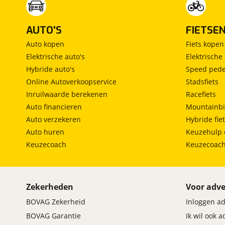
AUTO'S
FIETSE
Auto kopen
Fiets kopen
Elektrische auto's
Elektrische 
Hybride auto's
Speed pede
Online Autoverkoopservice
Stadsfiets
Inruilwaarde berekenen
Racefiets
Auto financieren
Mountainbi
Auto verzekeren
Hybride fie
Auto huren
Keuzehulp 
Keuzecoach
Keuzecoac
Zekerheden
Voor adve
BOVAG Zekerheid
Inloggen a
BOVAG Garantie
Ik wil ook 