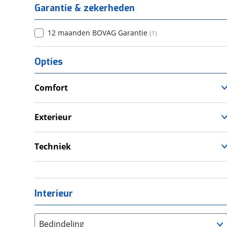
Garantie & zekerheden
12 maanden BOVAG Garantie
(
1
)
Opties
Comfort
Verwarmde leefruimte
Wasruimte met toilet
Exterieur
Dakluik
Luifel
Techniek
Voortent
Omvormer
Schoonwatertank
Interieur
Bedindeling