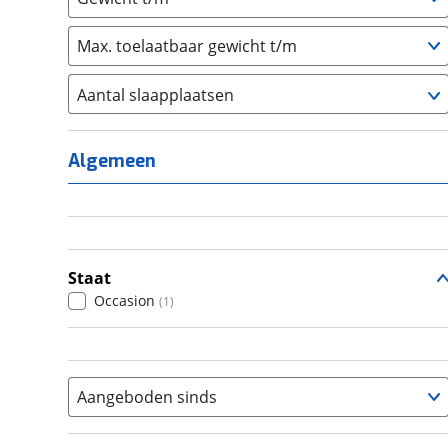
Max. toelaatbaar gewicht t/m
Aantal slaapplaatsen
1
(
0
)
2
(
0
)
Algemeen
3
(
0
)
4
(
1
)
5
(
0
)
6+
(
0
)
Staat
Occasion
(
1
)
Aangeboden sinds