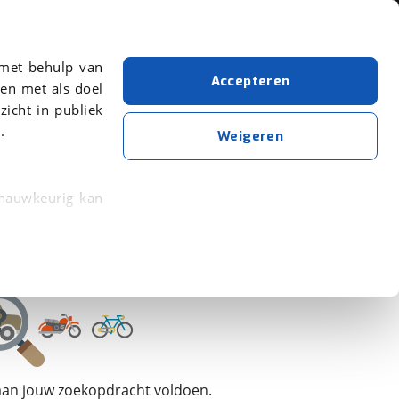
Over viaBOVAG.nl
 met behulp van
Accepteren
en met als doel
zicht in publiek
.
Chausson
Bouwjaar van 2022
Bouwjaar t/m 2022
Weigeren
Wis alle filters
Zoekopdracht opslaan
 nauwkeurig kan
 eigenschappen
rkeuren in het
trekken in de
lijke ervaring.
 aan jouw zoekopdracht voldoen.
ytische cookies