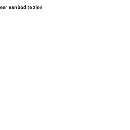
ruiken daarvoor
meer aanbod te zien
eme basis. Meer
lleen functionele
passen via de