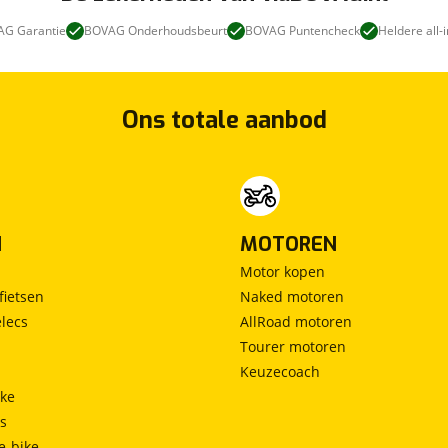
G Garantie
BOVAG Onderhoudsbeurt
BOVAG Puntencheck
Heldere all-i
Ons totale aanbod
N
MOTOREN
Motor kopen
fietsen
Naked motoren
lecs
AllRoad motoren
Tourer motoren
Keuzecoach
ke
ts
e-bike