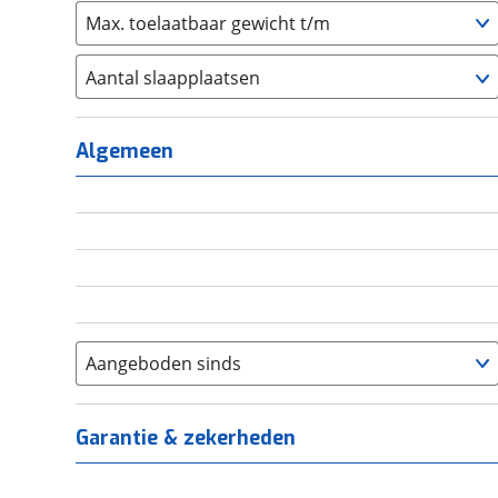
Max. toelaatbaar gewicht t/m
Aantal slaapplaatsen
1
(
0
)
2
(
0
)
Algemeen
3
(
0
)
4
(
0
)
5
(
0
)
6+
(
0
)
Aangeboden sinds
Garantie & zekerheden