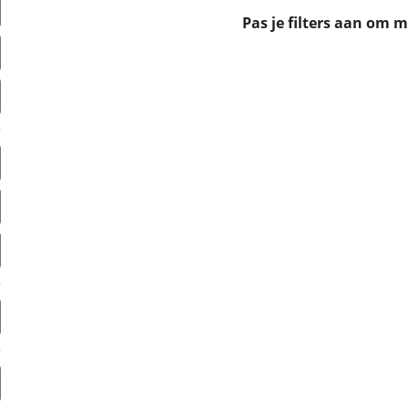
erbeteren. We tonen je graag relevante advertenties en geb
Pas je filters aan om 
ag op en buiten onze website volgt – uiteraard op anoni
laimer en privacyverklaring
. Als je weigert, plaatsen we a
che cookies. Je voorkeuren kun je later altijd aan