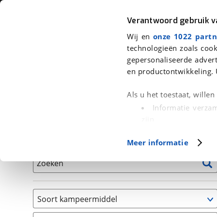
Auto
Fiets
Moto
Verantwoord gebruik 
Wij en
onze 1022 partn
<
Terug
|
Home
>
Kampeer
>
Kampeervoertuigen
technologieën zoals cook
gepersonaliseerde advert
We hebben 0 kampeervoertuigen v
en productontwikkeling. 
Alle occasions inclusief BOVAG Garantie, Onderhou
Als u het toestaat, wille
Informatie verzam
zijn
Uw apparaat id
Basisgegevens
Meer informatie
(fingerprinting)
Lees meer over hoe uw
Zoeken
detailgedeelte
in. U k
Cookieverklaring.
Soort kampeermiddel
Met cookies en vergelij
Caravan
Functionele cookies zorg
(
0
)