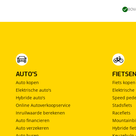
Lengtebed
(
0
)
Ronde zit
(
0
)
BOVA
Slaapbank
(
0
)
Standaardzit
(
0
)
Vast bed
(
0
)
Treinzit
(
0
)
Vrijstaand bed
(
0
)
Middendinette
(
0
)
AUTO'S
FIETSE
Auto kopen
Fiets kopen
Elektrische auto's
Elektrische 
Hybride auto's
Speed pede
Online Autoverkoopservice
Stadsfiets
Inruilwaarde berekenen
Racefiets
Auto financieren
Mountainbi
Auto verzekeren
Hybride fie
Auto huren
Keuzehulp 