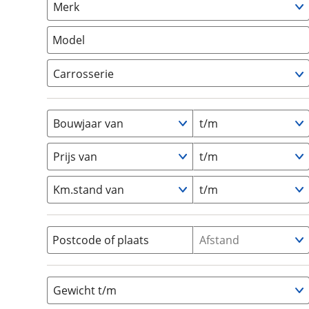
Merk
om de site continu te v
Camper
(
0
)
technologie die je gedr
Vouwwagen
(
0
)
Model
weten? Bekijk onze
disc
en beperkte analytis
Carrosserie
voorkeurenpagina
.
Alkoof
(
0
)
Busmodel
(
0
)
Bouwjaar van
t/m
Caravan
(
0
)
Half-integraal
(
0
)
Prijs van
t/m
Integraal
(
0
)
Km.stand van
t/m
Opzetunit
(
0
)
Overig
(
0
)
Vouwwagen
(
0
)
Postcode of plaats
Afstand
Gewicht t/m