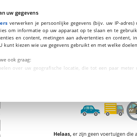
r
Kampeer
van uw gegevens
ers
verwerken je persoonlijke gegevens (bijv. uw IP-adres)
ies om informatie op uw apparaat op te slaan en te gebruik
enties en content, metingen aan advertenties en content, in
oor je gevonden
U kunt kiezen wie uw gegevens gebruikt en met welke doelen
dsbeurt en Puntencheck
n we ook graag:
elen over uw geografische locatie, die tot een paar meter
entificeren door het actief te scannen op specifieke
 persoonlijke gegevens worden verwerkt en stel uw voo
unt uw toestemming op elk moment wijzigen of in
kbare technieken zorgen we voor een betere en meer persoon
Helaas,
er zijn geen voertuigen die
en ervoor dat de website goed werkt. Ook gebruiken we anal