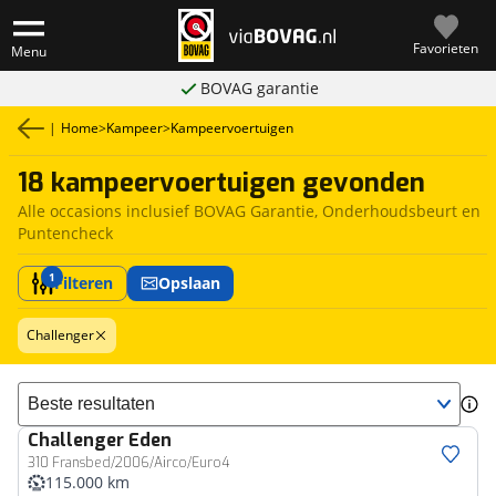
Favorieten
Menu
BOVAG garantie
|
Home
>
Kampeer
>
Kampeervoertuigen
18 kampeervoertuigen gevonden
Alle occasions inclusief BOVAG Garantie, Onderhoudsbeurt en
Puntencheck
1
Filteren
Opslaan
Challenger
Sorteer resultaten
Challenger
Eden
310 Fransbed/2006/Airco/Euro4
115.000 km