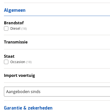
1
(
0
)
2
(
0
)
Algemeen
3
(
0
)
4
Brandstof
(
13
)
Diesel
(
18
)
5
(
2
)
6+
(
1
)
Transmissie
Handgeschakeld
(
7
)
Automatisch
(
11
)
Staat
Occasion
(
18
)
Import voertuig
Ja
(
2
)
Aangeboden sinds
Garantie & zekerheden