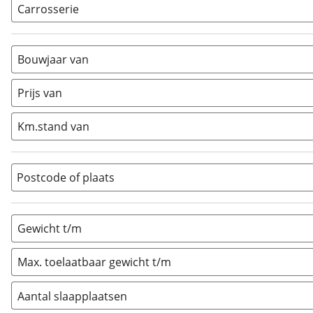
Carrosserie
Alkoof
(
1
)
Busmodel
(
0
)
Bouwjaar van
Caravan
(
0
)
Half-integraal
(
15
)
Prijs van
Integraal
(
0
)
Km.stand van
Opzetunit
(
0
)
Overig
(
1
)
Vouwwagen
(
0
)
Postcode of plaats
Gewicht t/m
Max. toelaatbaar gewicht t/m
Aantal slaapplaatsen