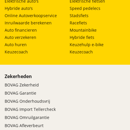
Elektrische auto's
Elektrische fietsen
Hybride auto's
Speed pedelecs
Online Autoverkoopservice
Stadsfiets
Inruilwaarde berekenen
Racefiets
Auto financieren
Mountainbike
Auto verzekeren
Hybride fiets
Auto huren
Keuzehulp e-bike
Keuzecoach
Keuzecoach
Zekerheden
BOVAG Zekerheid
BOVAG Garantie
BOVAG Onderhoudsvrij
BOVAG Import Tellercheck
BOVAG Omruilgarantie
BOVAG Afleverbeurt