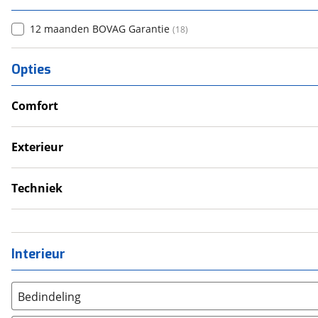
12 maanden BOVAG Garantie
(
18
)
Opties
Comfort
Airco
Douche
Exterieur
Televisie
Dakluik
Verwarmde leefruimte
Fietsendrager
Techniek
Wasruimte met toilet
Luifel
Omvormer
Schotel
Schoonwatertank
Zonnepanelen
Interieur
Bedindeling