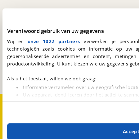
viaBOVAG.nl app
Altijd het meest recente aanbod bij de hand.
Download 'm nu.
Verantwoord gebruik van uw gegevens
Wij en
onze 1022 partners
verwerken je persoonl
technologieën zoals cookies om informatie op uw a
viaBOVAG.nl
gepersonaliseerde advertenties en content, metingen
Kosterijland
15
productontwikkeling. U kunt kiezen wie uw gegevens gebr
3981 AJ
Bunnik
Een initiatief van
Als u het toestaat, willen we ook graag:
BOVAG
Informatie verzamelen over uw geografische locati
Uw apparaat identificeren door het actief te scann
Over viaBOVAG.nl
Disclaimer- en Privacyverklaring
Lees meer over hoe uw persoonlijke gegevens worden ve
Cookievoorkeuren
Vacatures
U kunt uw toestemming op elk moment wijzigen of intrekk
Met cookies en vergelijkbare technieken zorgen we voor 
Accep
cookies zorgen ervoor dat de website goed werkt. Ook g