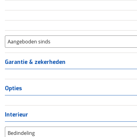
5
(
0
)
6+
(
0
)
Aangeboden sinds
Garantie & zekerheden
Opties
Interieur
Bedindeling