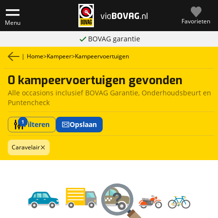
Favorieten
Menu
BOVAG garantie
|
Home
>
Kampeer
>
Kampeervoertuigen
0 kampeervoertuigen gevonden
Alle occasions inclusief BOVAG Garantie, Onderhoudsbeurt en
Puntencheck
1
Filteren
Opslaan
Caravelair