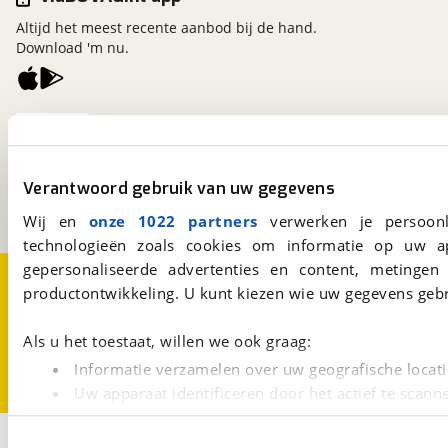
Altijd het meest recente aanbod bij de hand.
Download 'm nu.
viaBOVAG.nl
Kosterijland
15
3981 AJ
Bunnik
Verantwoord gebruik van uw gegevens
Een initiatief van
BOVAG
Wij en
onze 1022 partners
verwerken je persoonl
technologieën zoals cookies om informatie op uw a
gepersonaliseerde advertenties en content, metingen
Over viaBOVAG.nl
Disclaimer- en Privacyverklaring
productontwikkeling. U kunt kiezen wie uw gegevens gebr
Cookievoorkeuren
Vacatures
Als u het toestaat, willen we ook graag:
Informatie verzamelen over uw geografische locati
Uw apparaat identificeren door het actief te scann
Lees meer over hoe uw persoonlijke gegevens worden ve
1
U kunt uw toestemming op elk moment wijzigen of intrekk
Opslaan