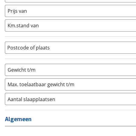
Caravan
(
0
)
Half-integraal
(
0
)
Prijs van
Integraal
(
0
)
Km.stand van
Opzetunit
(
0
)
Overig
(
0
)
Vouwwagen
(
0
)
Postcode of plaats
Gewicht t/m
Max. toelaatbaar gewicht t/m
Aantal slaapplaatsen
1
(
0
)
2
(
0
)
Algemeen
3
(
0
)
4
(
0
)