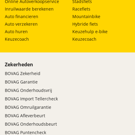
Online Autoverkoopservice
Stadsfiets
Inruilwaarde berekenen
Racefiets
Auto financieren
Mountainbike
Auto verzekeren
Hybride fiets
Auto huren
Keuzehulp e-bike
Keuzecoach
Keuzecoach
Zekerheden
BOVAG Zekerheid
BOVAG Garantie
BOVAG Onderhoudsvrij
BOVAG Import Tellercheck
BOVAG Omruilgarantie
BOVAG Afleverbeurt
BOVAG Onderhoudsbeurt
BOVAG Puntencheck