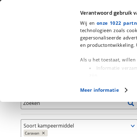
Auto
Fiets
Moto
Verantwoord gebruik 
Wij en
onze 1022 partn
<
Terug
|
Home
>
Kampeer
>
Kampeervoertuigen
>
Caravan
technologieën zoals cook
gepersonaliseerde advert
We hebben 3 kampeervoertuigen v
en productontwikkeling. 
Alle occasions inclusief BOVAG Garantie, Onderhou
Als u het toestaat, wille
Informatie verzam
zijn
Uw apparaat id
Basisgegevens
Meer informatie
(fingerprinting)
Lees meer over hoe uw
Zoeken
detailgedeelte
in. U k
Cookieverklaring.
Soort kampeermiddel
Met cookies en vergelij
Caravan
Functionele cookies zorg