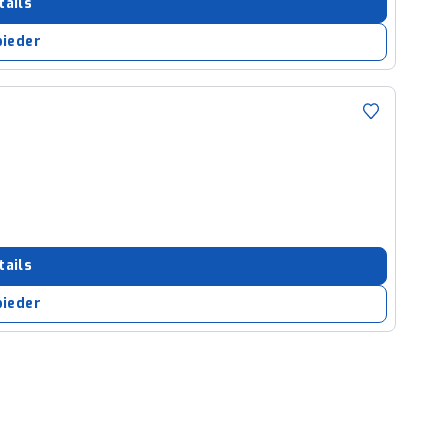
tails
bieder
tails
bieder