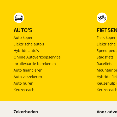
AUTO'S
FIETSE
Auto kopen
Fiets kopen
Elektrische auto's
Elektrische 
Hybride auto's
Speed pede
Online Autoverkoopservice
Stadsfiets
Inruilwaarde berekenen
Racefiets
Auto financieren
Mountainbi
Auto verzekeren
Hybride fie
Auto huren
Keuzehulp 
Keuzecoach
Keuzecoac
Zekerheden
Voor adve