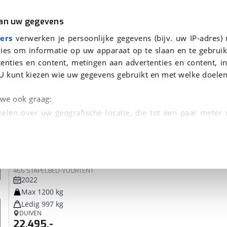
r
Kampeer
van uw gegevens
ers
verwerken je persoonlijke gegevens (bijv. uw IP-adres)
ies om informatie op uw apparaat op te slaan en te gebruik
enties en content, metingen aan advertenties en content, in
oor je gevonden
U kunt kiezen wie uw gegevens gebruikt en met welke doelen
dsbeurt en Puntencheck
n we ook graag:
elen over uw geografische locatie, die tot een paar meter
entificeren door het actief te scannen op specifieke
Caravelair
Alba Family
 persoonlijke gegevens worden verwerkt en stel uw voo
466 STAPELBED-VOORTENT
unt uw toestemming op elk moment wijzigen of in
2022
Max 1200 kg
Ledig 997 kg
kbare technieken zorgen we voor een betere en meer persoon
DUIVEN
22.495,-
en ervoor dat de website goed werkt. Ook gebruiken we anal