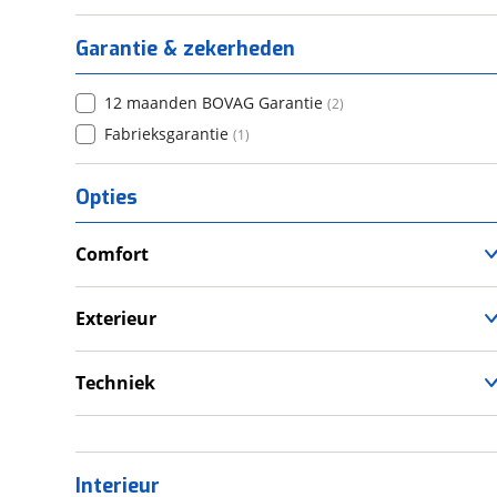
Garantie & zekerheden
12 maanden BOVAG Garantie
(
2
)
Fabrieksgarantie
(
1
)
Opties
Comfort
Verwarmde leefruimte
Wasruimte met toilet
Exterieur
Dakluik
Luifel
Techniek
Voortent
Omvormer
Schoonwatertank
Interieur