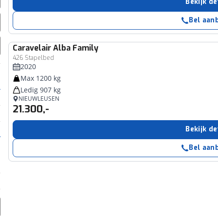
Bekijk de
Bel aan
Caravelair
Alba Family
426 Stapelbed
2020
Max 1200 kg
Ledig 907 kg
NIEUWLEUSEN
21.300,-
Bekijk de
Bel aan