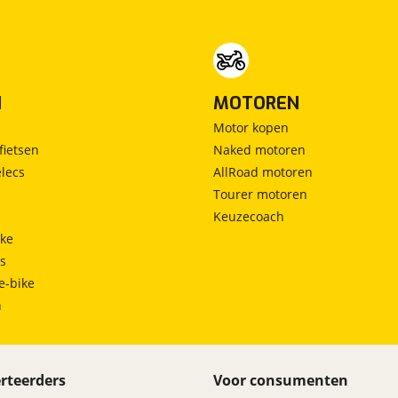
N
MOTOREN
Motor kopen
fietsen
Naked motoren
lecs
AllRoad motoren
Tourer motoren
Keuzecoach
ke
ts
e-bike
h
rteerders
Voor consumenten