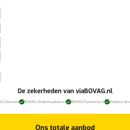
De zekerheden van viaBOVAG.nl
G Garantie
BOVAG Onderhoudsbeurt
BOVAG Puntencheck
Heldere all-i
Ons totale aanbod