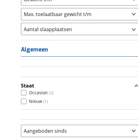
Max. toelaatbaar gewicht t/m
Aantal slaapplaatsen
1
(
0
)
2
(
0
)
Algemeen
3
(
0
)
4
(
0
)
5
(
0
)
6+
(
2
)
Staat
Occasion
(
2
)
Nieuw
(
1
)
Aangeboden sinds