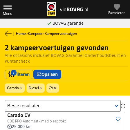
Favorieten
Menu
BOVAG garantie
|
Home
>
Kampeer
>
Kampeervoertuigen
2 kampeervoertuigen gevonden
Alle occasions inclusief BOVAG Garantie, Onderhoudsbeurt en
Puntencheck
3
Filteren
Opslaan
Carado
Diesel
CV
Sorteer resultaten
Carado
CV
600 PRO Automaat - medio sept/okt
25.000 km