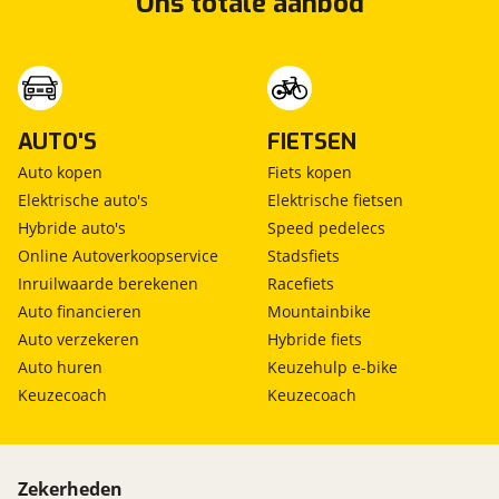
Ons totale aanbod
AUTO'S
FIETSEN
Auto kopen
Fiets kopen
Elektrische auto's
Elektrische fietsen
Hybride auto's
Speed pedelecs
Online Autoverkoopservice
Stadsfiets
Inruilwaarde berekenen
Racefiets
Auto financieren
Mountainbike
Auto verzekeren
Hybride fiets
Auto huren
Keuzehulp e-bike
Keuzecoach
Keuzecoach
Zekerheden