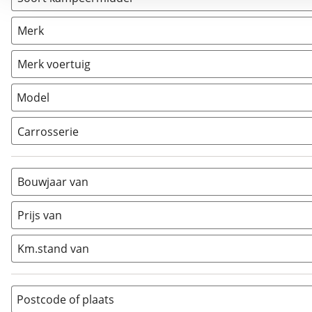
Camper
(
2
)
Merk
Caravan
(
0
)
Vouwwagen
(
0
)
Merk voertuig
Model
Carrosserie
Alkoof
(
0
)
Busmodel
(
2
)
Bouwjaar van
Caravan
(
0
)
Half-integraal
(
0
)
Prijs van
Integraal
(
0
)
Km.stand van
Opzetunit
(
0
)
Overig
(
0
)
Vouwwagen
(
0
)
Postcode of plaats