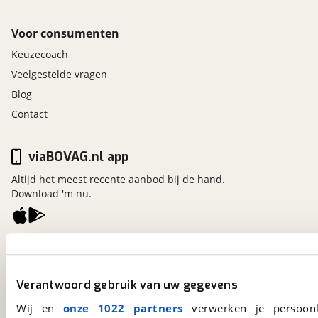
Voor consumenten
Keuzecoach
Veelgestelde vragen
Blog
Contact
viaBOVAG.nl app
Altijd het meest recente aanbod bij de hand.
Download 'm nu.
viaBOVAG.nl
Kosterijland
15
3981 AJ
Bunnik
Verantwoord gebruik van uw gegevens
Een initiatief van
Wij en
onze 1022 partners
verwerken je persoonl
BOVAG