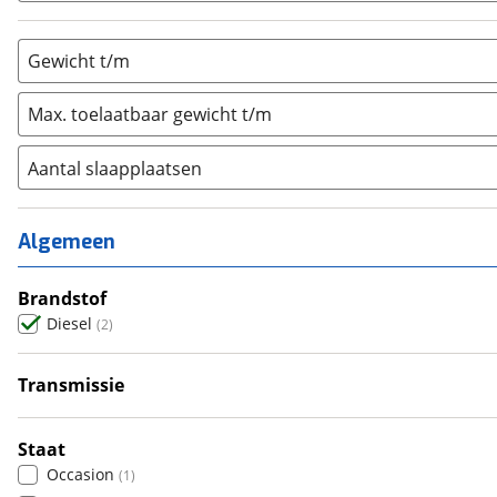
Gewicht t/m
Max. toelaatbaar gewicht t/m
Aantal slaapplaatsen
1
(
0
)
2
(
2
)
Algemeen
3
(
0
)
4
Brandstof
(
0
)
Diesel
(
2
)
5
(
0
)
6+
(
0
)
Transmissie
Automatisch
(
2
)
Staat
Occasion
(
1
)