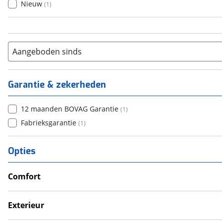
Nieuw
(
1
)
Aangeboden sinds
Garantie & zekerheden
12 maanden BOVAG Garantie
(
1
)
Fabrieksgarantie
(
1
)
Opties
Comfort
Douche
Verwarmde leefruimte
Exterieur
Wasruimte met toilet
Dakluik