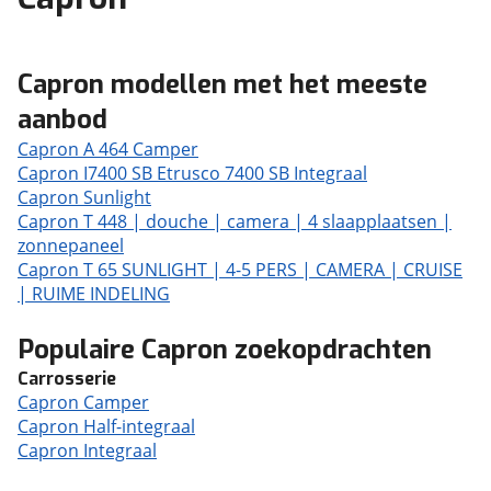
Capron modellen met het meeste
aanbod
Capron A 464 Camper
Capron I7400 SB Etrusco 7400 SB Integraal
Capron Sunlight
Capron T 448 | douche | camera | 4 slaapplaatsen |
zonnepaneel
Capron T 65 SUNLIGHT | 4-5 PERS | CAMERA | CRUISE
| RUIME INDELING
Populaire Capron zoekopdrachten
Carrosserie
Capron Camper
Capron Half-integraal
Capron Integraal