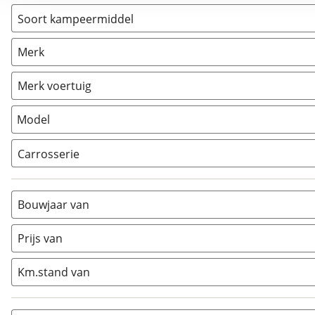
Soort kampeermiddel
Camper
(
5
)
Merk
Caravan
(
0
)
Vouwwagen
(
0
)
Merk voertuig
Model
Carrosserie
Alkoof
(
0
)
Busmodel
(
0
)
Bouwjaar van
Caravan
(
0
)
Half-integraal
(
1
)
Prijs van
Integraal
(
1
)
Km.stand van
Opzetunit
(
0
)
Overig
(
1
)
Vouwwagen
(
0
)