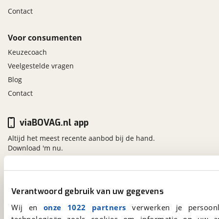
Contact
Voor consumenten
Keuzecoach
Veelgestelde vragen
Blog
Contact
viaBOVAG.nl app
Altijd het meest recente aanbod bij de hand.
Download 'm nu.
viaBOVAG.nl
Verantwoord gebruik van uw gegevens
Kosterijland
15
Wij en
onze 1022 partners
verwerken je persoonl
3981 AJ
Bunnik
technologieën zoals cookies om informatie op uw a
Een initiatief van