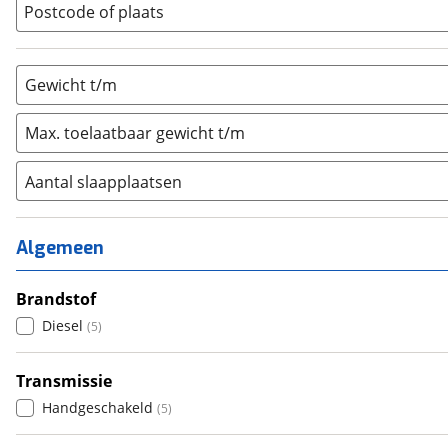
Postcode of plaats
Gewicht t/m
Max. toelaatbaar gewicht t/m
Aantal slaapplaatsen
1
(
1
)
2
(
0
)
Algemeen
3
(
0
)
4
Brandstof
(
0
)
5
Diesel
(
0
)
(
5
)
6+
(
0
)
Transmissie
Handgeschakeld
(
5
)