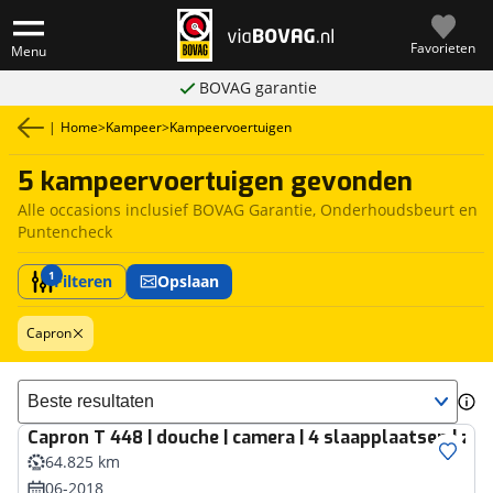
Favorieten
Menu
BOVAG garantie
|
Home
>
Kampeer
>
Kampeervoertuigen
5 kampeervoertuigen gevonden
Alle occasions inclusief BOVAG Garantie, Onderhoudsbeurt en
Puntencheck
1
Filteren
Opslaan
Capron
Sorteer resultaten
Capron
T 448 | douche | camera | 4 slaapplaatsen | z
64.825 km
06-2018