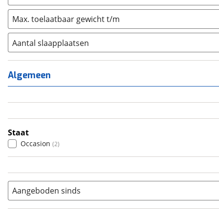
Max. toelaatbaar gewicht t/m
Aantal slaapplaatsen
1
(
0
)
2
(
0
)
Algemeen
3
(
0
)
4
(
1
)
5
(
0
)
6+
(
0
)
Staat
Occasion
(
2
)
Aangeboden sinds