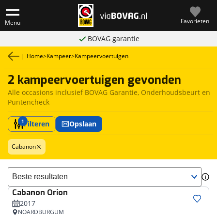
Favorieten
Menu
BOVAG garantie
|
Home
>
Kampeer
>
Kampeervoertuigen
2 kampeervoertuigen gevonden
Alle occasions inclusief BOVAG Garantie, Onderhoudsbeurt en
Puntencheck
1
Filteren
Opslaan
Cabanon
Sorteer resultaten
Cabanon
Orion
2017
NOARDBURGUM