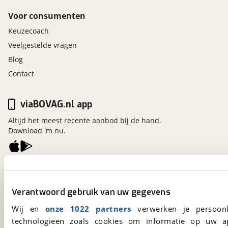
Voor consumenten
Keuzecoach
Veelgestelde vragen
Blog
Contact
viaBOVAG.nl app
Altijd het meest recente aanbod bij de hand.
Download 'm nu.
viaBOVAG.nl
Kosterijland
15
Verantwoord gebruik van uw gegevens
3981 AJ
Bunnik
Een initiatief van
Wij en
onze 1022 partners
verwerken je persoonl
BOVAG
technologieën zoals cookies om informatie op uw a