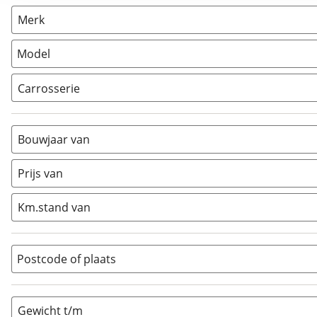
Vouwwagen
(
2
)
Merk
Caravan
(
0
)
Camper
(
0
)
Model
Carrosserie
Alkoof
(
0
)
Busmodel
(
0
)
Bouwjaar van
Caravan
(
0
)
Half-integraal
(
0
)
Prijs van
Integraal
(
0
)
Km.stand van
Opzetunit
(
0
)
Overig
(
0
)
Vouwwagen
(
2
)
Postcode of plaats
Gewicht t/m