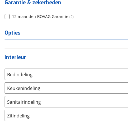
Garantie & zekerheden
12 maanden BOVAG Garantie
(
2
)
Opties
Interieur
Bedindeling
Twee aparte bedden
(
0
)
Keukenindeling
Alkoofbed
(
0
)
Eindkeuken
(
0
)
Bovenbed
(
0
)
Sanitairindeling
Topkeuken
(
0
)
Dwars stapelbed
(
0
)
Achteropstelling
(
0
)
Middenkeuken
(
0
)
Zitindeling
Dwarsbed
(
0
)
Hoekopstelling
(
0
)
Fransbed
(
0
)
Dubbele standaardzit
(
0
)
Middenopstelling
(
0
)