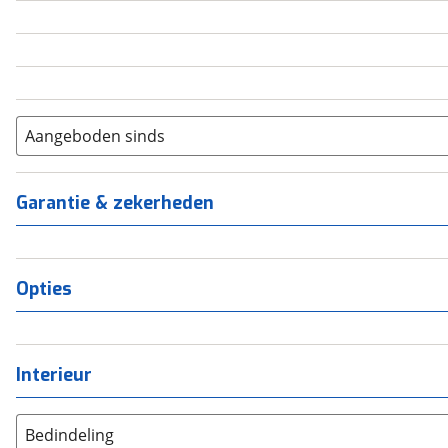
5
(
0
)
6+
(
0
)
Aangeboden sinds
Garantie & zekerheden
Opties
Interieur
Bedindeling