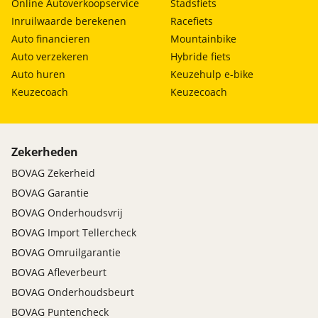
Online Autoverkoopservice
Stadsfiets
Inruilwaarde berekenen
Racefiets
Auto financieren
Mountainbike
Auto verzekeren
Hybride fiets
Auto huren
Keuzehulp e-bike
Keuzecoach
Keuzecoach
Zekerheden
BOVAG Zekerheid
BOVAG Garantie
BOVAG Onderhoudsvrij
BOVAG Import Tellercheck
BOVAG Omruilgarantie
BOVAG Afleverbeurt
BOVAG Onderhoudsbeurt
BOVAG Puntencheck