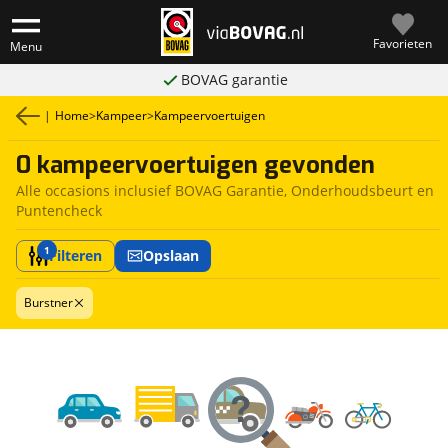
Favorieten
Menu
BOVAG garantie
|
Home
>
Kampeer
>
Kampeervoertuigen
0 kampeervoertuigen gevonden
Alle occasions inclusief BOVAG Garantie, Onderhoudsbeurt en
Puntencheck
1
Filteren
Opslaan
Burstner