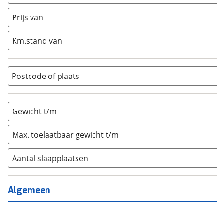
Caravan
(
0
)
Half-integraal
(
0
)
Prijs van
Integraal
(
0
)
Km.stand van
Opzetunit
(
0
)
Overig
(
0
)
Vouwwagen
(
0
)
Postcode of plaats
Gewicht t/m
Max. toelaatbaar gewicht t/m
Aantal slaapplaatsen
1
(
0
)
2
(
0
)
Algemeen
3
(
0
)
4
(
0
)