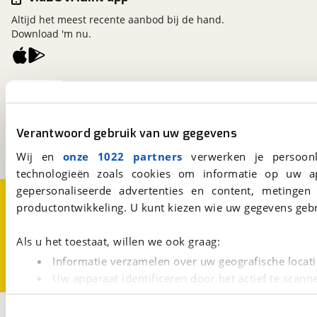
Altijd het meest recente aanbod bij de hand.
Download 'm nu.
viaBOVAG.nl
Kosterijland
15
3981 AJ
Bunnik
Verantwoord gebruik van uw gegevens
Een initiatief van
BOVAG
Wij en
onze 1022 partners
verwerken je persoonl
technologieën zoals cookies om informatie op uw a
gepersonaliseerde advertenties en content, metingen
Over viaBOVAG.nl
Disclaimer- en Privacyverklaring
productontwikkeling. U kunt kiezen wie uw gegevens gebr
Cookievoorkeuren
Vacatures
Als u het toestaat, willen we ook graag:
Informatie verzamelen over uw geografische locati
Uw apparaat identificeren door het actief te scann
Lees meer over hoe uw persoonlijke gegevens worden ve
1
U kunt uw toestemming op elk moment wijzigen of intrekk
Opslaan