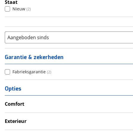
Staat
Nieuw
(
2
)
Aangeboden sinds
Garantie & zekerheden
Fabrieksgarantie
(
2
)
Opties
Comfort
Verwarmde leefruimte
Wasruimte met toilet
Exterieur
Dakluik