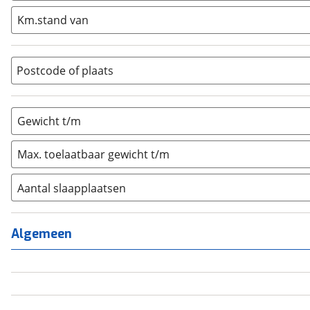
Integraal
(
0
)
Km.stand van
Opzetunit
(
0
)
Overig
(
0
)
Vouwwagen
(
0
)
Postcode of plaats
Gewicht t/m
Max. toelaatbaar gewicht t/m
Aantal slaapplaatsen
1
(
0
)
2
(
0
)
Algemeen
3
(
0
)
4
(
2
)
5
(
0
)
6+
(
0
)