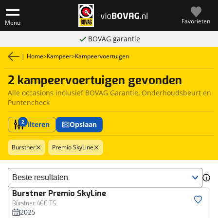
Favorieten
Menu
BOVAG garantie
|
Home
>
Kampeer
>
Kampeervoertuigen
2 kampeervoertuigen gevonden
Alle occasions inclusief BOVAG Garantie, Onderhoudsbeurt en
Puntencheck
2
Filteren
Opslaan
Burstner
Premio SkyLine
Sorteer resultaten
Burstner
Premio SkyLine
Bürstner 460 TS
2025