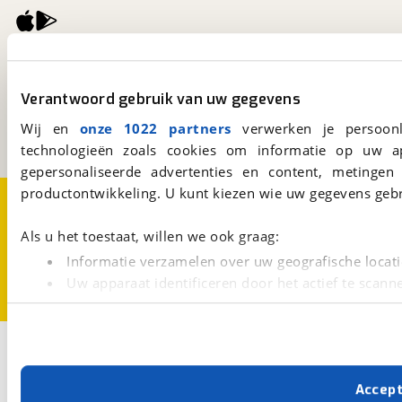
viaBOVAG.nl
Kosterijland
15
Verantwoord gebruik van uw gegevens
3981 AJ
Bunnik
Een initiatief van
Wij en
onze 1022 partners
verwerken je persoonl
BOVAG
technologieën zoals cookies om informatie op uw a
gepersonaliseerde advertenties en content, metingen
productontwikkeling. U kunt kiezen wie uw gegevens gebr
Over viaBOVAG.nl
Disclaimer- en Privacyverklaring
Cookievoorkeuren
Vacatures
Als u het toestaat, willen we ook graag:
Informatie verzamelen over uw geografische locati
Uw apparaat identificeren door het actief te scann
Lees meer over hoe uw persoonlijke gegevens worden ve
U kunt uw toestemming op elk moment wijzigen of intrekk
2
Opslaan
Met cookies en vergelijkbare technieken zorgen we voor 
Burstner
Premio SkyLine
Accep
cookies zorgen ervoor dat de website goed werkt. Ook g