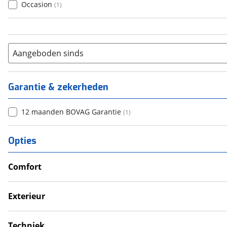
Occasion
(
1
)
Aangeboden sinds
Garantie & zekerheden
12 maanden BOVAG Garantie
(
1
)
Opties
Comfort
Douche
Verwarmde leefruimte
Exterieur
Wasruimte met toilet
Dakluik
Fietsendrager
Techniek