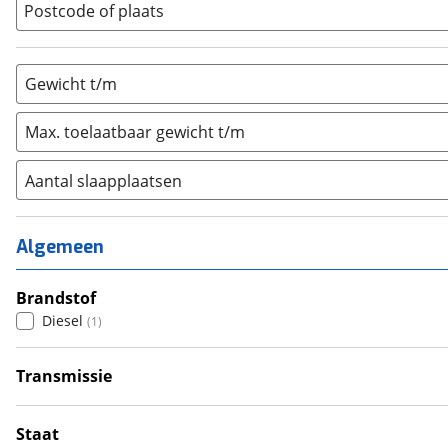
Postcode of plaats
Gewicht t/m
Max. toelaatbaar gewicht t/m
Aantal slaapplaatsen
1
(
0
)
2
(
1
)
Algemeen
3
(
0
)
4
Brandstof
(
0
)
Diesel
(
1
)
5
(
0
)
6+
(
0
)
Transmissie
Handgeschakeld
(
1
)
Staat