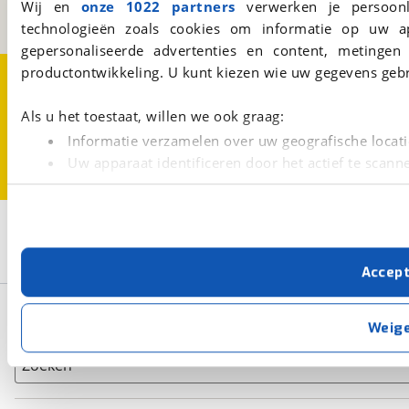
Wij en
onze 1022 partners
verwerken je persoonl
BOVAG
technologieën zoals cookies om informatie op uw a
gepersonaliseerde advertenties en content, metingen
productontwikkeling. U kunt kiezen wie uw gegevens gebr
Over viaBOVAG.nl
Disclaimer- en Privacyverklaring
Cookievoorkeuren
Vacatures
Als u het toestaat, willen we ook graag:
Informatie verzamelen over uw geografische locati
Uw apparaat identificeren door het actief te scann
Lees meer over hoe uw persoonlijke gegevens worden ve
U kunt uw toestemming op elk moment wijzigen of intrekk
2
Opslaan
Met cookies en vergelijkbare technieken zorgen we voor 
Burstner
Harmony
Accep
cookies zorgen ervoor dat de website goed werkt. Ook g
verbeteren. We tonen je graag relevante advertenties e
Basisgegevens
buiten onze website volgt – uiteraard op anonie
Weig
privacyverklaring
. Als je weigert, plaatsen we alleen f
kun je later altijd aanpassen via de
voorkeurenpagina
.
Zoeken