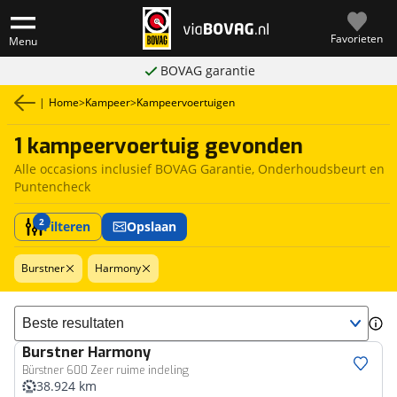
Favorieten
Menu
BOVAG garantie
|
Home
>
Kampeer
>
Kampeervoertuigen
1 kampeervoertuig gevonden
Alle occasions inclusief BOVAG Garantie, Onderhoudsbeurt en
Puntencheck
2
Filteren
Opslaan
Burstner
Harmony
Sorteer resultaten
Burstner
Harmony
Bürstner 600 Zeer ruime indeling
38.924 km