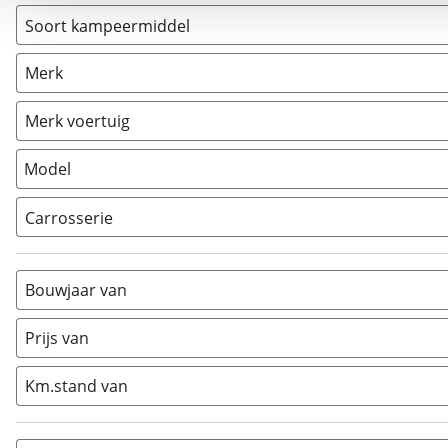
Soort kampeermiddel
Camper
(
1
)
Merk
Caravan
(
0
)
Vouwwagen
(
0
)
Merk voertuig
Model
Carrosserie
Alkoof
(
0
)
Busmodel
(
1
)
Bouwjaar van
Caravan
(
0
)
Half-integraal
(
0
)
Prijs van
Integraal
(
0
)
Km.stand van
Opzetunit
(
0
)
Overig
(
0
)
Vouwwagen
(
0
)