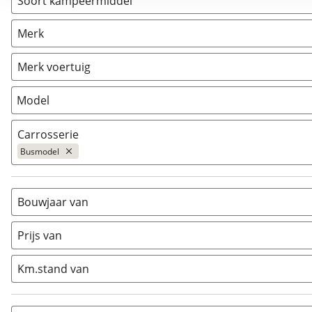
Soort kampeermiddel
Camper
(
4
)
Merk
Caravan
(
0
)
Vouwwagen
(
0
)
Merk voertuig
Model
Carrosserie
Busmodel
Alkoof
(
0
)
Busmodel
(
4
)
Bouwjaar van
Caravan
(
0
)
Prijs van
Half-integraal
(
0
)
Integraal
(
0
)
Km.stand van
Opzetunit
(
0
)
Overig
(
1
)