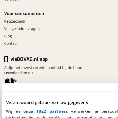
Voor consumenten
Keuzecoach
Veelgestelde vragen
Blog
Contact
viaBOVAG.nl app
Altijd het meest recente aanbod bij de hand.
Download 'm nu.
viaBOVAG.nl
Kosterijland
15
Verantwoord gebruik van uw gegevens
3981 AJ
Bunnik
Wij en
onze 1022 partners
verwerken je persoonl
Een initiatief van
BOVAG
technologieën zoals cookies om informatie op uw a