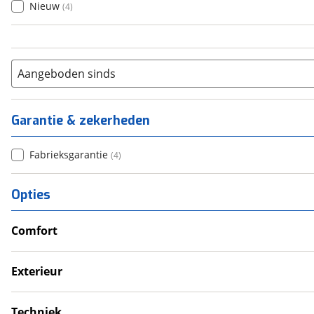
Nieuw
(
4
)
Aangeboden sinds
Garantie & zekerheden
Fabrieksgarantie
(
4
)
Opties
Comfort
Douche
Verwarmde leefruimte
Exterieur
Wasruimte met toilet
Dakluik
Luifel
Techniek