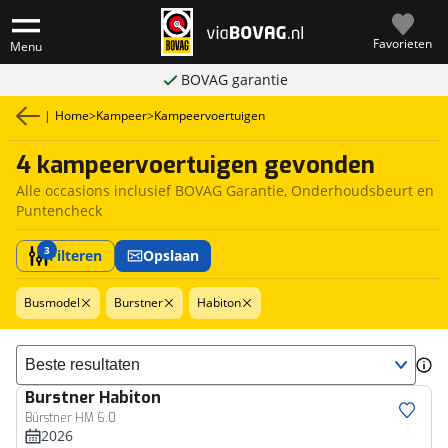
Favorieten
Menu
BOVAG garantie
|
Home
>
Kampeer
>
Kampeervoertuigen
4 kampeervoertuigen gevonden
Alle occasions inclusief BOVAG Garantie, Onderhoudsbeurt en
Puntencheck
3
Filteren
Opslaan
Busmodel
Burstner
Habiton
Sorteer resultaten
Burstner
Habiton
Bürstner HM 6.0
2026