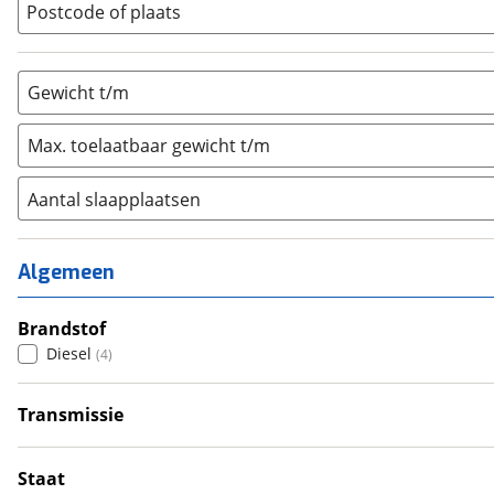
Vouwwagen
(
0
)
Postcode of plaats
Gewicht t/m
Max. toelaatbaar gewicht t/m
Aantal slaapplaatsen
1
(
0
)
2
(
4
)
Algemeen
3
(
0
)
4
Brandstof
(
0
)
Diesel
(
4
)
5
(
0
)
6+
(
0
)
Transmissie
Automatisch
(
4
)
Staat