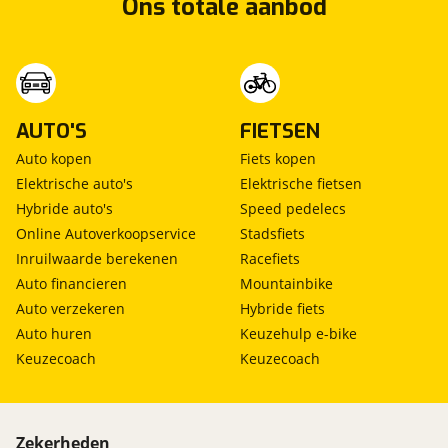
Ons totale aanbod
AUTO'S
FIETSEN
Auto kopen
Fiets kopen
Elektrische auto's
Elektrische fietsen
Hybride auto's
Speed pedelecs
Online Autoverkoopservice
Stadsfiets
Inruilwaarde berekenen
Racefiets
Auto financieren
Mountainbike
Auto verzekeren
Hybride fiets
Auto huren
Keuzehulp e-bike
Keuzecoach
Keuzecoach
Zekerheden