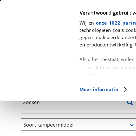
Auto
Fiets
Moto
Verantwoord gebruik 
Wij en
onze 1022 partn
<
Terug
|
Home
>
Kampeer
>
Kampeervoertuigen
technologieën zoals cook
gepersonaliseerde advert
We hebben 1 kampeervoertuig voor
en productontwikkeling. 
Alle occasions inclusief BOVAG Garantie, Onderhou
Als u het toestaat, wille
Informatie verzam
zijn
Uw apparaat id
Basisgegevens
Meer informatie
(fingerprinting)
Lees meer over hoe uw
Zoeken
detailgedeelte
in. U k
Cookieverklaring.
Soort kampeermiddel
Met cookies en vergelij
Caravan
Functionele cookies zorg
(
1
)