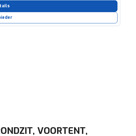
ruiken daarvoor
tails
eme basis. Meer
bieder
lleen functionele
passen via de
 RONDZIT, VOORTENT,