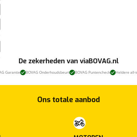
De zekerheden van viaBOVAG.nl
G Garantie
BOVAG Onderhoudsbeurt
BOVAG Puntencheck
Heldere all-i
Ons totale aanbod