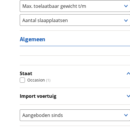
Max. toelaatbaar gewicht t/m
Aantal slaapplaatsen
1
(
0
)
2
(
0
)
Algemeen
3
(
0
)
4
(
0
)
5
(
0
)
6+
(
0
)
Staat
Occasion
(
1
)
Import voertuig
Nee
(
1
)
Aangeboden sinds