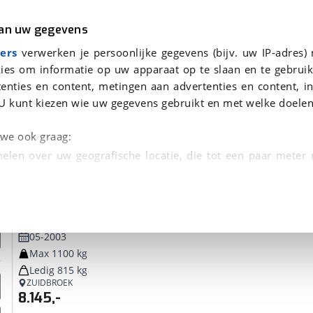
r
Kampeer
van uw gegevens
ers
verwerken je persoonlijke gegevens (bijv. uw IP-adres)
ies om informatie op uw apparaat op te slaan en te gebruik
enties en content, metingen aan advertenties en content, in
 je gevonden
U kunt kiezen wie uw gegevens gebruikt en met welke doelen
Beyerland
VITESS
dsbeurt en Puntencheck
n we ook graag:
elen over uw geografische locatie, die tot een paar meter
entificeren door het actief te scannen op specifieke
Beyerland
VITESSE 400-2 LX RONDZIT, VOORTENT, F
 persoonlijke gegevens worden verwerkt en stel uw voo
05-2003
unt uw toestemming op elk moment wijzigen of in
Max 1100 kg
Ledig 815 kg
ZUIDBROEK
kbare technieken zorgen we voor een betere en meer persoon
8.145,-
en ervoor dat de website goed werkt. Ook gebruiken we anal