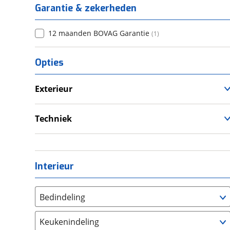
Garantie & zekerheden
12 maanden BOVAG Garantie
(
1
)
Opties
Exterieur
Fietsendrager
Voortent
Techniek
Schoonwatertank
Interieur
Bedindeling
Twee aparte bedden
(
0
)
Keukenindeling
Alkoofbed
(
0
)