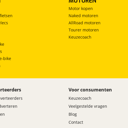
N
MOTOREN
Motor kopen
fietsen
Naked motoren
lecs
AllRoad motoren
Tourer motoren
Keuzecoach
ke
ts
e-bike
h
rteerders
Voor consumenten
dverteerders
Keuzecoach
adverteren
Veelgestelde vragen
en
Blog
Contact