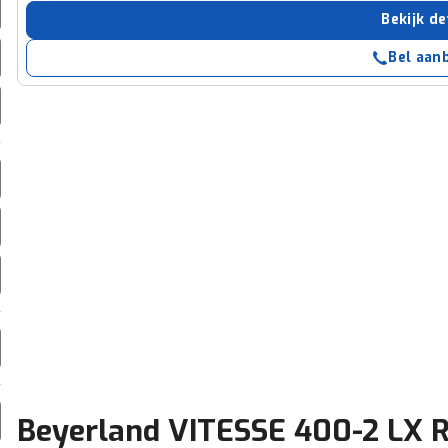
erbeteren. We tonen je graag relevante advertenties en geb
Bekijk de
ag op en buiten onze website volgt – uiteraard op anoni
Bel aan
laimer en privacyverklaring
. Als je weigert, plaatsen we a
che cookies. Je voorkeuren kun je later altijd aan
Beyerland VITESSE 400-2 LX