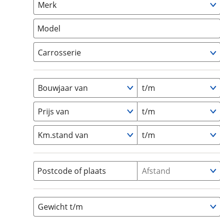
Merk
om de site continu te v
Camper
(
0
)
technologie die je gedr
Vouwwagen
(
0
)
Model
weten? Bekijk onze
disc
en beperkte analytis
Carrosserie
voorkeurenpagina
.
Alkoof
(
0
)
Busmodel
(
0
)
Bouwjaar van
t/m
Caravan
(
1
)
Half-integraal
(
0
)
Prijs van
t/m
Integraal
(
0
)
Km.stand van
t/m
Opzetunit
(
0
)
Overig
(
0
)
Vouwwagen
(
0
)
Postcode of plaats
Afstand
Gewicht t/m