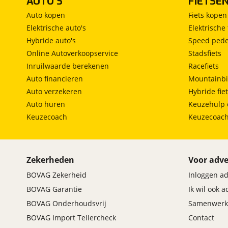
AUTO'S
FIETSE
Auto kopen
Fiets kopen
Elektrische auto's
Elektrische 
Hybride auto's
Speed pede
Online Autoverkoopservice
Stadsfiets
Inruilwaarde berekenen
Racefiets
Auto financieren
Mountainbi
Auto verzekeren
Hybride fie
Auto huren
Keuzehulp 
Keuzecoach
Keuzecoac
Zekerheden
Voor adve
BOVAG Zekerheid
Inloggen a
BOVAG Garantie
Ik wil ook 
BOVAG Onderhoudsvrij
Samenwerk
BOVAG Import Tellercheck
Contact