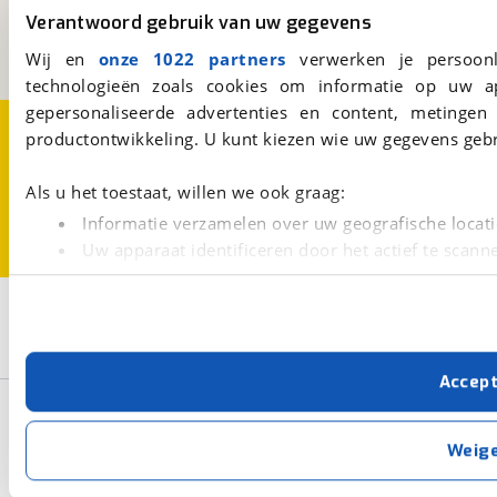
3981 AJ
Bunnik
Verantwoord gebruik van uw gegevens
Een initiatief van
BOVAG
Wij en
onze 1022 partners
verwerken je persoonl
technologieën zoals cookies om informatie op uw a
gepersonaliseerde advertenties en content, metingen
Over viaBOVAG.nl
Disclaimer- en Privacyverklaring
productontwikkeling. U kunt kiezen wie uw gegevens gebr
Cookievoorkeuren
Vacatures
Als u het toestaat, willen we ook graag:
Informatie verzamelen over uw geografische locati
Uw apparaat identificeren door het actief te scann
Lees meer over hoe uw persoonlijke gegevens worden ve
U kunt uw toestemming op elk moment wijzigen of intrekk
3
Opslaan
Beyerland
Sprinter
Caravan
Met cookies en vergelijkbare technieken zorgen we voor 
Accep
cookies zorgen ervoor dat de website goed werkt. Ook g
Basisgegevens
verbeteren. We tonen je graag relevante advertenties e
buiten onze website volgt – uiteraard op anonie
Weig
privacyverklaring
. Als je weigert, plaatsen we alleen f
Zoeken
kun je later altijd aanpassen via de
voorkeurenpagina
.