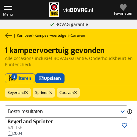
Favorieten
Menu
BOVAG garantie
|
Kampeer
>
Kampeervoertuigen
>
Caravan
1 kampeervoertuig gevonden
Alle occasions inclusief BOVAG Garantie, Onderhoudsbeurt en
Puntencheck
3
Filteren
Opslaan
Beyerland
Sprinter
Caravan
Sorteer resultaten
Beyerland
Sprinter
420 TSF
2004