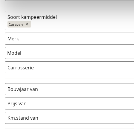
Soort kampeermiddel
Caravan
Caravan
(
1
)
Merk
Camper
(
0
)
Vouwwagen
(
0
)
Model
Carrosserie
Alkoof
(
0
)
Busmodel
(
0
)
Bouwjaar van
Caravan
(
1
)
Half-integraal
(
0
)
Prijs van
Integraal
(
0
)
Km.stand van
Opzetunit
(
0
)
Overig
(
0
)