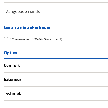
Aangeboden sinds
Garantie & zekerheden
12 maanden BOVAG Garantie
(
1
)
Opties
Comfort
Verwarmde leefruimte
Wasruimte met toilet
Exterieur
Dakluik
Fietsendrager
Techniek
Voortent
Eigen accu
Omvormer