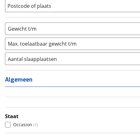
Vouwwagen
(
0
)
Postcode of plaats
Gewicht t/m
Max. toelaatbaar gewicht t/m
Aantal slaapplaatsen
1
(
0
)
2
(
0
)
Algemeen
3
(
0
)
4
(
1
)
5
(
0
)
6+
(
0
)
Staat
Occasion
(
1
)