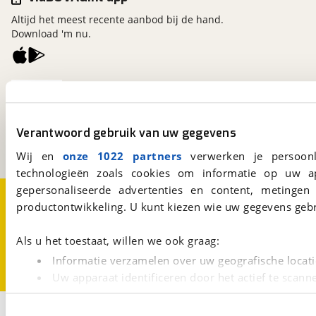
Altijd het meest recente aanbod bij de hand.
Download 'm nu.
viaBOVAG.nl
Kosterijland
15
3981 AJ
Bunnik
Verantwoord gebruik van uw gegevens
Een initiatief van
BOVAG
Wij en
onze 1022 partners
verwerken je persoonl
technologieën zoals cookies om informatie op uw a
gepersonaliseerde advertenties en content, metingen
Over viaBOVAG.nl
Disclaimer- en Privacyverklaring
productontwikkeling. U kunt kiezen wie uw gegevens gebr
Cookievoorkeuren
Vacatures
Als u het toestaat, willen we ook graag:
Informatie verzamelen over uw geografische locati
Uw apparaat identificeren door het actief te scann
Lees meer over hoe uw persoonlijke gegevens worden ve
1
U kunt uw toestemming op elk moment wijzigen of intrekk
Opslaan