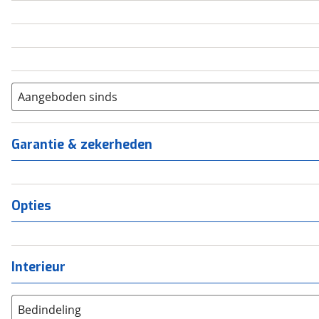
5
(
0
)
6+
(
0
)
Aangeboden sinds
Garantie & zekerheden
Opties
Interieur
Bedindeling