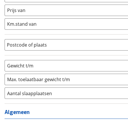
Caravan
(
0
)
Half-integraal
(
0
)
Prijs van
Integraal
(
0
)
Km.stand van
Opzetunit
(
0
)
Overig
(
0
)
Vouwwagen
(
0
)
Postcode of plaats
Gewicht t/m
Max. toelaatbaar gewicht t/m
Aantal slaapplaatsen
1
(
0
)
2
(
0
)
Algemeen
3
(
0
)
4
(
0
)