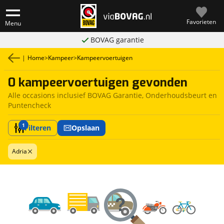
Favorieten
Menu
BOVAG garantie
|
Home
>
Kampeer
>
Kampeervoertuigen
0 kampeervoertuigen gevonden
Alle occasions inclusief BOVAG Garantie, Onderhoudsbeurt en
Puntencheck
1
Filteren
Opslaan
Adria