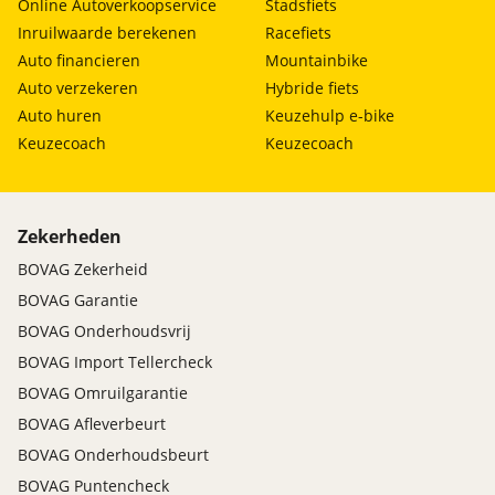
Online Autoverkoopservice
Stadsfiets
Inruilwaarde berekenen
Racefiets
Auto financieren
Mountainbike
Auto verzekeren
Hybride fiets
Auto huren
Keuzehulp e-bike
Keuzecoach
Keuzecoach
Zekerheden
BOVAG Zekerheid
BOVAG Garantie
BOVAG Onderhoudsvrij
BOVAG Import Tellercheck
BOVAG Omruilgarantie
BOVAG Afleverbeurt
BOVAG Onderhoudsbeurt
BOVAG Puntencheck