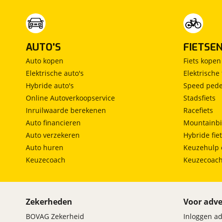
AUTO'S
FIETSE
Auto kopen
Fiets kopen
Elektrische auto's
Elektrische 
Hybride auto's
Speed pede
Online Autoverkoopservice
Stadsfiets
Inruilwaarde berekenen
Racefiets
Auto financieren
Mountainbi
Auto verzekeren
Hybride fie
Auto huren
Keuzehulp 
Keuzecoach
Keuzecoac
Zekerheden
Voor adve
BOVAG Zekerheid
Inloggen a