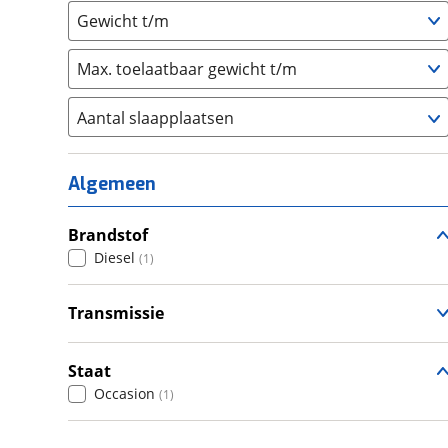
Gewicht t/m
Max. toelaatbaar gewicht t/m
Aantal slaapplaatsen
1
(
0
)
2
(
0
)
Algemeen
3
(
0
)
4
Brandstof
(
0
)
Diesel
(
1
)
5
(
1
)
6+
(
0
)
Transmissie
Handgeschakeld
(
1
)
Staat
Occasion
(
1
)