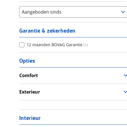
Aangeboden sinds
Garantie & zekerheden
12 maanden BOVAG Garantie
(
1
)
Opties
Comfort
Douche
Verwarmde leefruimte
Exterieur
Wasruimte met toilet
Fietsendrager
Luifel
Schotel
Interieur
Zonnepanelen