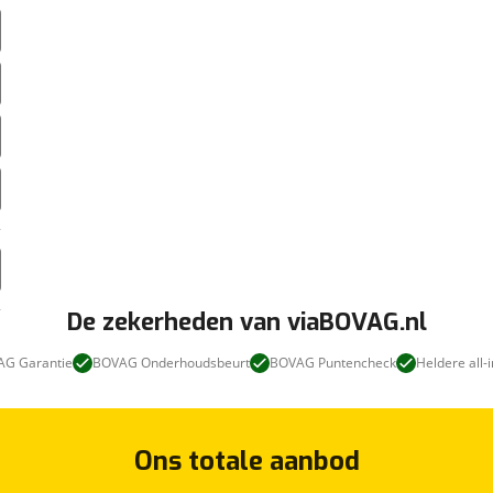
De zekerheden van viaBOVAG.nl
G Garantie
BOVAG Onderhoudsbeurt
BOVAG Puntencheck
Heldere all-i
Ons totale aanbod