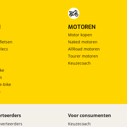
N
MOTOREN
Motor kopen
fietsen
Naked motoren
lecs
AllRoad motoren
Tourer motoren
Keuzecoach
ke
ts
e-bike
h
rteerders
Voor consumenten
dverteerders
Keuzecoach