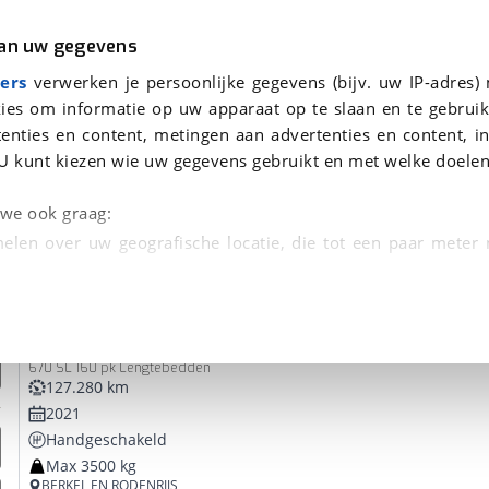
r
Kampeer
van uw gegevens
ers
verwerken je persoonlijke gegevens (bijv. uw IP-adres)
ies om informatie op uw apparaat op te slaan en te gebruik
enties en content, metingen aan advertenties en content, in
 je gevonden
U kunt kiezen wie uw gegevens gebruikt en met welke doelen
dsbeurt en Puntencheck
n we ook graag:
elen over uw geografische locatie, die tot een paar meter
entificeren door het actief te scannen op specifieke
Adria
Matrix M
 persoonlijke gegevens worden verwerkt en stel uw voo
670 SL 160 pk Lengtebedden
unt uw toestemming op elk moment wijzigen of in
127.280 km
2021
Handgeschakeld
kbare technieken zorgen we voor een betere en meer persoon
Max 3500 kg
en ervoor dat de website goed werkt. Ook gebruiken we anal
BERKEL EN RODENRIJS