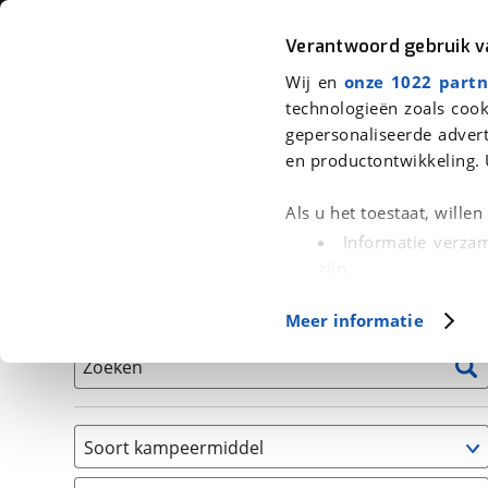
Auto
Fiets
Moto
Verantwoord gebruik 
Wij en
onze 1022 partn
<
Terug
|
Home
>
Kampeer
>
Kampeervoertuigen
technologieën zoals cook
gepersonaliseerde advert
We hebben 1 kampeervoertuig voor
en productontwikkeling. 
Alle occasions inclusief BOVAG Garantie, Onderhou
Als u het toestaat, wille
Informatie verzam
zijn
Uw apparaat id
Basisgegevens
Meer informatie
(fingerprinting)
Lees meer over hoe uw
Zoeken
detailgedeelte
in. U k
Cookieverklaring.
Soort kampeermiddel
Met cookies en vergelij
Camper
Functionele cookies zorg
(
1
)