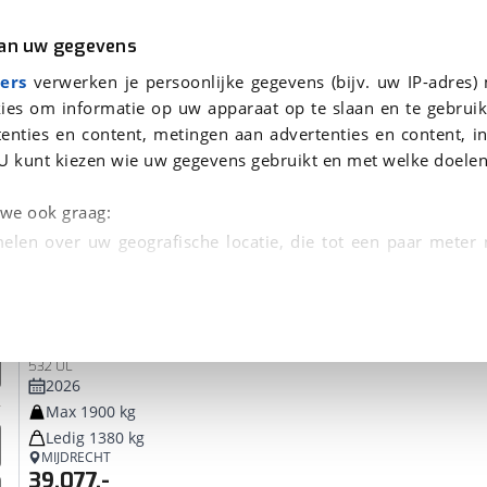
r
Kampeer
van uw gegevens
ers
verwerken je persoonlijke gegevens (bijv. uw IP-adres)
ies om informatie op uw apparaat op te slaan en te gebruik
enties en content, metingen aan advertenties en content, in
oor je gevonden
U kunt kiezen wie uw gegevens gebruikt en met welke doelen
dsbeurt en Puntencheck
n we ook graag:
elen over uw geografische locatie, die tot een paar meter
entificeren door het actief te scannen op specifieke
Adria
Adora
 persoonlijke gegevens worden verwerkt en stel uw voo
532 UL
unt uw toestemming op elk moment wijzigen of in
2026
Max 1900 kg
Ledig 1380 kg
kbare technieken zorgen we voor een betere en meer persoon
MIJDRECHT
39.077,-
en ervoor dat de website goed werkt. Ook gebruiken we anal