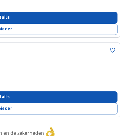
tails
bieder
tails
bieder
ken en de zekerheden