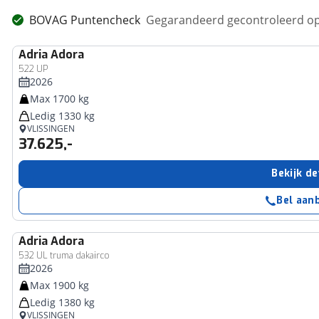
BOVAG Puntencheck
Gegarandeerd gecontroleerd op
Adria
Adora
522 UP
2026
Max 1700 kg
Ledig 1330 kg
VLISSINGEN
37.625,-
Bekijk de
Bel aan
Adria
Adora
532 UL truma dakairco
2026
Max 1900 kg
Ledig 1380 kg
VLISSINGEN