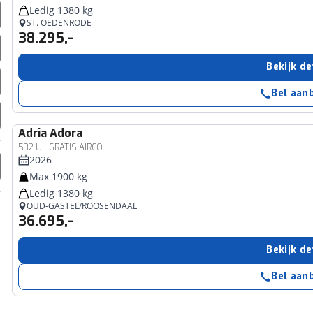
Ledig 1380 kg
ST. OEDENRODE
38.295,-
Bekijk de
Bel aan
Adria
Adora
532 UL GRATIS AIRCO
2026
Max 1900 kg
Ledig 1380 kg
OUD-GASTEL/ROOSENDAAL
36.695,-
Bekijk de
Bel aan