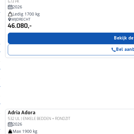
673 PK
2026
Ledig 1700 kg
MIJDRECHT
46.080,-
Bekijk de
Bel aan
Adria
Adora
532 UL | ENKELE BEDDEN + RONDZIT
2026
Max 1900 kg