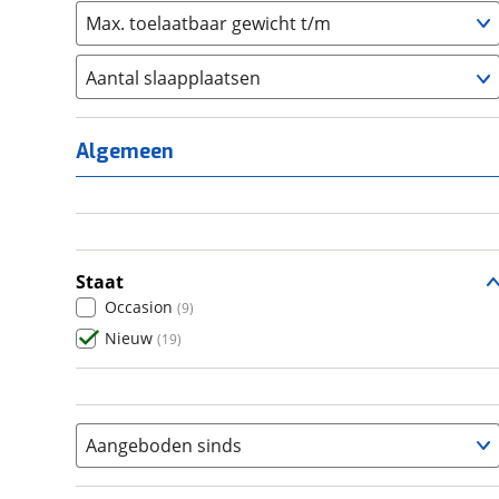
Max. toelaatbaar gewicht t/m
Aantal slaapplaatsen
1
(
0
)
2
(
0
)
Algemeen
3
(
0
)
4
(
16
)
5
(
0
)
6+
(
3
)
Staat
Occasion
(
9
)
Nieuw
(
19
)
Aangeboden sinds