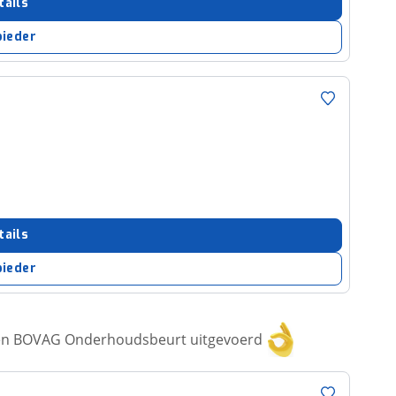
tails
bieder
tails
bieder
een BOVAG Onderhoudsbeurt uitgevoerd