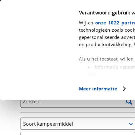
Auto
Fiets
Moto
Verantwoord gebruik 
Wij en
onze 1022 partn
<
Terug
|
Home
>
Kampeer
>
Kampeervoertuigen
technologieën zoals cook
gepersonaliseerde advert
We hebben 19 kampeervoertuigen v
en productontwikkeling. 
Alle occasions inclusief BOVAG Garantie, Onderhou
Als u het toestaat, wille
Informatie verzam
zijn
Uw apparaat id
Basisgegevens
Meer informatie
(fingerprinting)
Lees meer over hoe uw
Zoeken
detailgedeelte
in. U k
Cookieverklaring.
Soort kampeermiddel
Met cookies en vergelij
Caravan
Functionele cookies zorg
(
19
)