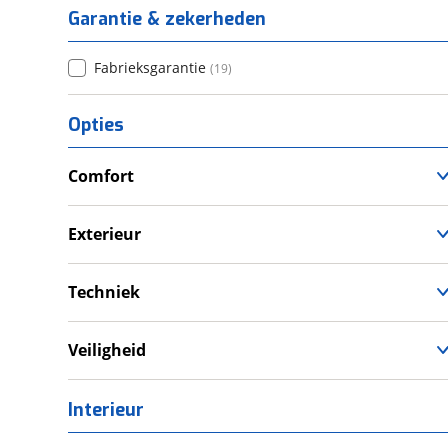
Garantie & zekerheden
Fabrieksgarantie
(
19
)
Opties
Comfort
Douche
Verwarmde leefruimte
Exterieur
Wasruimte met toilet
Dakluik
Techniek
Omvormer
Schoonwatertank
Veiligheid
Rookmelder
Interieur