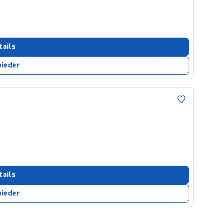
tails
bieder
tails
bieder