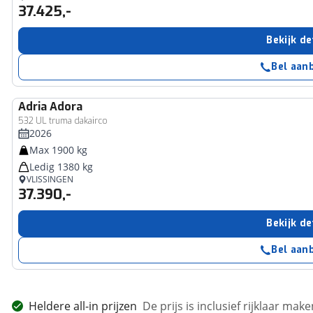
37.425,-
Bekijk de
Bel aan
Adria
Adora
532 UL truma dakairco
2026
Max 1900 kg
Ledig 1380 kg
VLISSINGEN
37.390,-
Bekijk de
Bel aan
Heldere all-in prijzen
De prijs is inclusief rijklaar ma