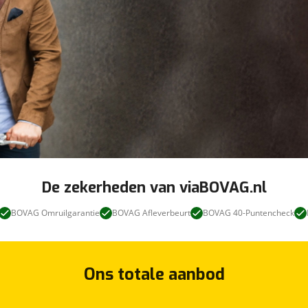
De zekerheden van viaBOVAG.nl
BOVAG Omruilgarantie
BOVAG Afleverbeurt
BOVAG 40-Puntencheck
Ons totale aanbod