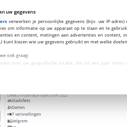
r
Kampeer
van uw gegevens
ers
verwerken je persoonlijke gegevens (bijv. uw IP-adres)
ies om informatie op uw apparaat op te slaan en te gebruik
enties en content, metingen aan advertenties en content, in
n
U kunt kiezen wie uw gegevens gebruikt en met welke doelen
Omruilgarantie, Afleverbeurt
n we ook graag:
elen over uw geografische locatie, die tot een paar meter
entificeren door het actief te scannen op specifieke
GAZELLE
Grenoble C7+ HMB
 persoonlijke gegevens worden verwerkt en stel uw voo
DAMES Frozen Blue Glans 53cm 2022
unt uw toestemming op elk moment wijzigen of in
Stadsfiets
Dames
7 versnellingen
kbare technieken zorgen we voor een betere en meer persoon
Velgrem
en ervoor dat de website goed werkt. Ook gebruiken we anal