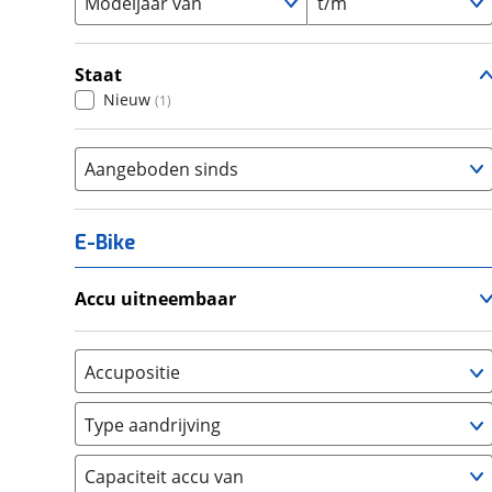
Modeljaar van
t/m
Staat
Nieuw
(
1
)
Aangeboden sinds
E-Bike
Accu uitneembaar
Ja, uitneembaar
(
1
)
Nee, vast
(
0
)
Accupositie
Bagagedrager
(
0
)
Type aandrijving
Frame
(
0
)
Achterwiel
(
0
)
Vloer
(
0
)
Capaciteit accu van
Trapas
(
1
)