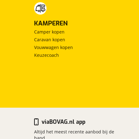
KAMPEREN
Camper kopen
Caravan kopen
Vouwwagen kopen
Keuzecoach
viaBOVAG.nl app
Altijd het meest recente aanbod bij de
hand.