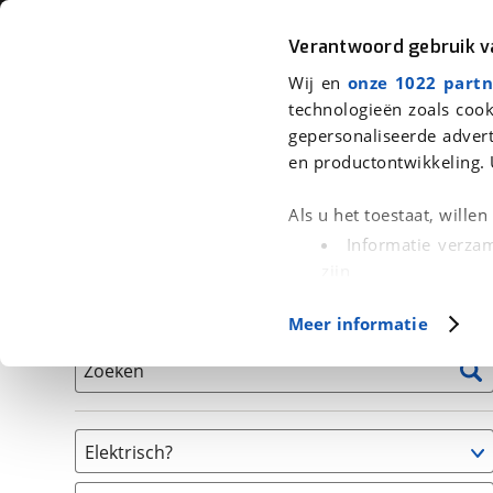
Auto
Fiets
Moto
Verantwoord gebruik 
Wij en
onze 1022 partn
<
Terug
|
Home
>
Fiets
>
Fietsen
technologieën zoals cook
gepersonaliseerde advert
We hebben 1 fiets voor je gevonde
en productontwikkeling. 
Alle tweedehands fietsen inclusief BOVAG Garantie, 
Als u het toestaat, wille
en 40-Puntencheck
Informatie verzam
zijn
Uw apparaat id
Basisgegevens
Meer informatie
(fingerprinting)
Lees meer over hoe uw
Zoeken
detailgedeelte
in. U k
Cookieverklaring.
Elektrisch?
Met cookies en vergelij
Ja, E-bike
Functionele cookies zorg
(
1
)