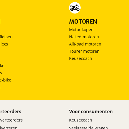
N
MOTOREN
Motor kopen
fietsen
Naked motoren
lecs
AllRoad motoren
Tourer motoren
Keuzecoach
ke
ts
e-bike
h
rteerders
Voor consumenten
dverteerders
Keuzecoach
adverteren
Veelgestelde vragen