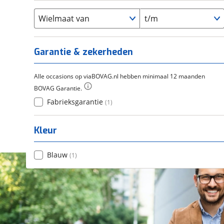
Flyer
(
0
)
Scandium
(
0
)
Overig
(
0
)
Staal
Wielmaat van
t/m
(
0
)
Tica
(
0
)
Titanium
(
0
)
Garantie & zekerheden
Alle occasions op viaBOVAG.nl hebben minimaal 12 maanden
BOVAG Garantie.
Fabrieksgarantie
(
1
)
Kleur
Blauw
(
1
)