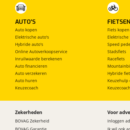
AUTO'S
FIETSE
Auto kopen
Fiets kopen
Elektrische auto's
Elektrische 
Hybride auto's
Speed pede
Online Autoverkoopservice
Stadsfiets
Inruilwaarde berekenen
Racefiets
Auto financieren
Mountainbi
Auto verzekeren
Hybride fie
Auto huren
Keuzehulp 
Keuzecoach
Keuzecoac
Zekerheden
Voor adve
BOVAG Zekerheid
Inloggen a
BOVAG Garantie
Ik wil ook 