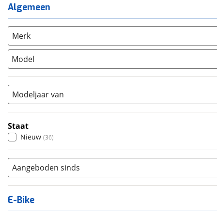
Mixed
(
0
)
Mountainbike
(
0
)
Algemeen
Unisex
(
12
)
Overig
(
0
)
Racefiets
(
0
)
Merk
Stadsfiets
(
27
)
Model
Tandem
(
0
)
Vouwfiets
(
0
)
Modeljaar van
Staat
Nieuw
(
36
)
Aangeboden sinds
E-Bike