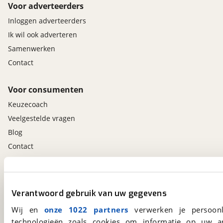
Voor adverteerders
Inloggen adverteerders
Ik wil ook adverteren
Samenwerken
Contact
Voor consumenten
Keuzecoach
Veelgestelde vragen
Blog
Contact
viaBOVAG.nl app
Altijd het meest recente aanbod bij de hand.
Verantwoord gebruik van uw gegevens
Download 'm nu.
Wij en
onze 1022 partners
verwerken je persoonl
technologieën zoals cookies om informatie op uw a