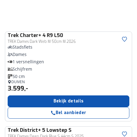
Trek
Charter+ 4 R9 L50
TREK Dames Dark Web M 50cm M 2026
Stadsfiets
Dames
1 versnellingen
Schijfrem
50 cm
DUIVEN
3.599,-
Bekijk details
Bel aanbieder
Trek
District+ 5 Lowstep S
TREK Dames Deep Dark Blue S 44cm S 2025