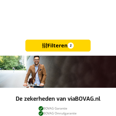
Filteren
2
De zekerheden van viaBOVAG.nl
BOVAG Garantie
BOVAG Omruilgarantie