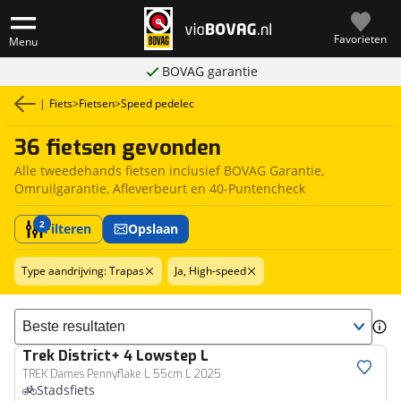
Favorieten
Menu
BOVAG garantie
|
Fiets
>
Fietsen
>
Speed pedelec
36 fietsen gevonden
Alle tweedehands fietsen inclusief BOVAG Garantie,
Omruilgarantie, Afleverbeurt en 40-Puntencheck
2
Filteren
Opslaan
Type aandrijving: Trapas
Ja, High-speed
Sorteer resultaten
Trek
District+ 4 Lowstep L
TREK Dames Pennyflake L 55cm L 2025
Stadsfiets