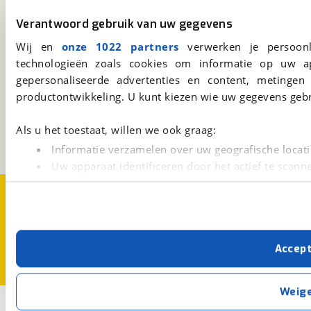
Altijd het meest recente aanbod bij de hand.
Verantwoord gebruik van uw gegevens
Download 'm nu.
Wij en
onze 1022 partners
verwerken je persoonl
technologieën zoals cookies om informatie op uw a
gepersonaliseerde advertenties en content, metingen
viaBOVAG.nl
productontwikkeling. U kunt kiezen wie uw gegevens gebr
Kosterijland
15
3981 AJ
Bunnik
Als u het toestaat, willen we ook graag:
Een initiatief van
BOVAG
Informatie verzamelen over uw geografische locati
Uw apparaat identificeren door het actief te scann
Lees meer over hoe uw persoonlijke gegevens worden ve
Over viaBOVAG.nl
Disclaimer- en Privacyverklaring
U kunt uw toestemming op elk moment wijzigen of intrekk
Cookievoorkeuren
Vacatures
Met cookies en vergelijkbare technieken zorgen we voor 
Accep
cookies zorgen ervoor dat de website goed werkt. Ook g
verbeteren. We tonen je graag relevante advertenties e
buiten onze website volgt – uiteraard op anonie
Weig
privacyverklaring
. Als je weigert, plaatsen we alleen f
1
Opslaan