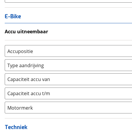
E-Bike
Accu uitneembaar
Ja, uitneembaar
(
4
)
Nee, vast
(
3
)
Accupositie
Bagagedrager
(
4
)
Type aandrijving
Frame
(
2
)
Achterwiel
(
0
)
Vloer
(
0
)
Capaciteit accu van
Trapas
(
1
)
Achterbank
(
0
)
Voorwiel
(
5
)
Capaciteit accu t/m
Kofferbak
(
0
)
Overig
(
0
)
Motormerk
Bosch
(
2
)
Yamaha
(
0
)
Techniek