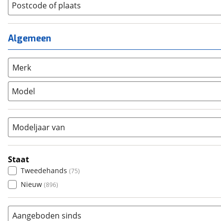
Lage instap
Postcode of plaats
(
2
)
Kinderfiets
(
93
)
Meisjes
(
105
)
Ligfiets
(
1
)
Mixed
(
0
)
Mountainbike
(
0
)
Algemeen
Unisex
(
100
)
Overig
(
3
)
Racefiets
(
0
)
Merk
Stadsfiets
(
488
)
Model
Tandem
(
0
)
Vouwfiets
(
1
)
Modeljaar van
Staat
Tweedehands
(
75
)
Nieuw
(
896
)
Aangeboden sinds