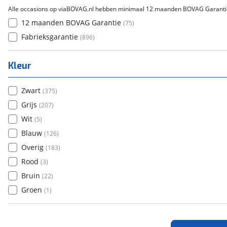
Alle occasions op viaBOVAG.nl hebben minimaal 12 maanden BOVAG Garanti
12 maanden BOVAG Garantie
(
75
)
Fabrieksgarantie
(
896
)
Kleur
Zwart
(
375
)
Grijs
(
207
)
Wit
(
5
)
Blauw
(
126
)
Overig
(
183
)
Rood
(
3
)
Bruin
(
22
)
Groen
(
1
)