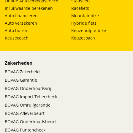
Online Autoverkoopservice
Stadsfiets
Inruilwaarde berekenen
Racefiets
Auto financieren
Mountainbike
Auto verzekeren
Hybride fiets
Auto huren
Keuzehulp e-bike
Keuzecoach
Keuzecoach
Zekerheden
BOVAG Zekerheid
BOVAG Garantie
BOVAG Onderhoudsvrij
BOVAG Import Tellercheck
BOVAG Omruilgarantie
BOVAG Afleverbeurt
BOVAG Onderhoudsbeurt
BOVAG Puntencheck