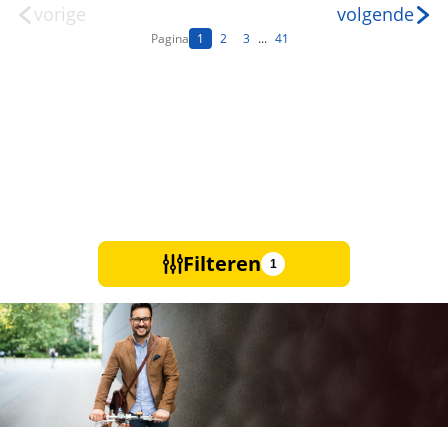
vorige
volgende
Pagina
1
2
3
...
41
Filteren
1