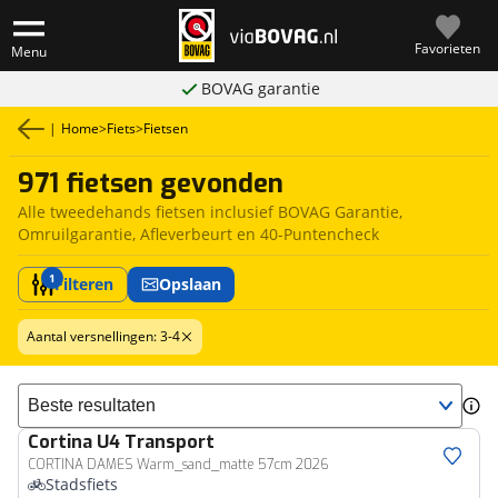
Favorieten
Menu
BOVAG garantie
|
Home
>
Fiets
>
Fietsen
971 fietsen gevonden
Alle tweedehands fietsen inclusief BOVAG Garantie,
Omruilgarantie, Afleverbeurt en 40-Puntencheck
1
Filteren
Opslaan
Aantal versnellingen: 3-4
Sorteer resultaten
Cortina
U4 Transport
CORTINA DAMES Warm_sand_matte 57cm 2026
Stadsfiets