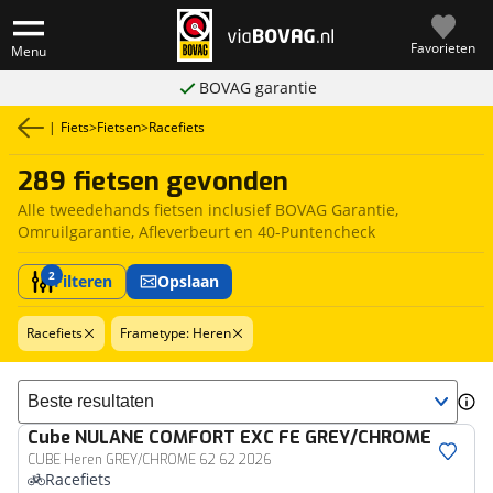
Favorieten
Menu
BOVAG garantie
|
Fiets
>
Fietsen
>
Racefiets
289 fietsen gevonden
Alle tweedehands fietsen inclusief BOVAG Garantie,
Omruilgarantie, Afleverbeurt en 40-Puntencheck
2
Filteren
Opslaan
Racefiets
Frametype: Heren
Sorteer resultaten
Cube
NULANE COMFORT EXC FE GREY/CHROME
CUBE Heren GREY/CHROME 62 62 2026
Racefiets