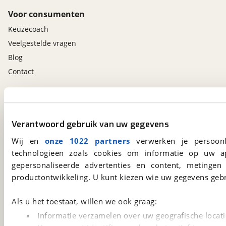
Voor consumenten
Keuzecoach
Veelgestelde vragen
Blog
Contact
viaBOVAG.nl app
Altijd het meest recente aanbod bij de hand.
Verantwoord gebruik van uw gegevens
Download 'm nu.
Wij en
onze 1022 partners
verwerken je persoonl
technologieën zoals cookies om informatie op uw a
gepersonaliseerde advertenties en content, metingen
viaBOVAG.nl
productontwikkeling. U kunt kiezen wie uw gegevens gebr
Kosterijland
15
3981 AJ
Bunnik
Als u het toestaat, willen we ook graag:
Een initiatief van
BOVAG
Informatie verzamelen over uw geografische locati