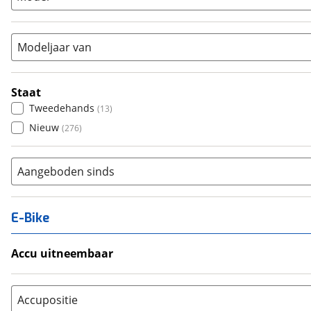
Vouwfiets
(
0
)
Modeljaar van
Staat
Tweedehands
(
13
)
Nieuw
(
276
)
Aangeboden sinds
E-Bike
Accu uitneembaar
Ja, uitneembaar
(
0
)
Nee, vast
(
0
)
Accupositie