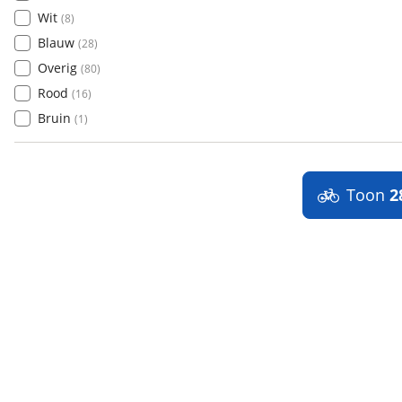
Wit
(
8
)
Blauw
(
28
)
Overig
(
80
)
Rood
(
16
)
Bruin
(
1
)
Toon
2