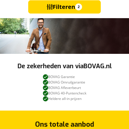
Filteren
2
De zekerheden van viaBOVAG.nl
BOVAG Garantie
BOVAG Omruilgarantie
BOVAG Afleverbeurt
BOVAG 40-Puntencheck
Heldere all-in prijzen
Ons totale aanbod