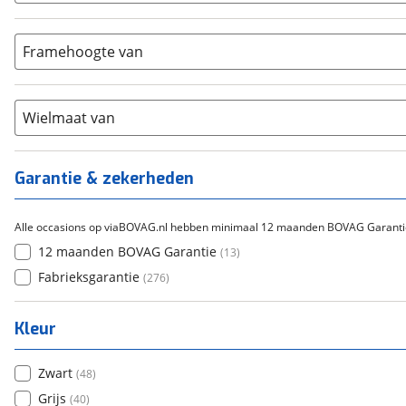
Bafang
(
0
)
Aluminium
(
114
)
9-14
(
28
)
Gazelle
(
0
)
Carbon
(
115
)
15-20
Framehoogte van
(
64
)
Cortina
(
0
)
Chroom-molybdeen
(
0
)
21+
(
150
)
Flyer
(
0
)
Scandium
(
0
)
Overig
(
0
)
Staal
Wielmaat van
(
1
)
Tica
(
0
)
Titanium
(
0
)
Garantie & zekerheden
Alle occasions op viaBOVAG.nl hebben minimaal 12 maanden BOVAG Garanti
12 maanden BOVAG Garantie
(
13
)
Fabrieksgarantie
(
276
)
Kleur
Zwart
(
48
)
Grijs
(
40
)