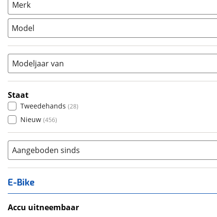
Racefiets
(
483
)
Merk
Stadsfiets
(
6487
)
Model
Tandem
(
0
)
Vouwfiets
(
0
)
Modeljaar van
Staat
Tweedehands
(
28
)
Nieuw
(
456
)
Aangeboden sinds
E-Bike
Accu uitneembaar