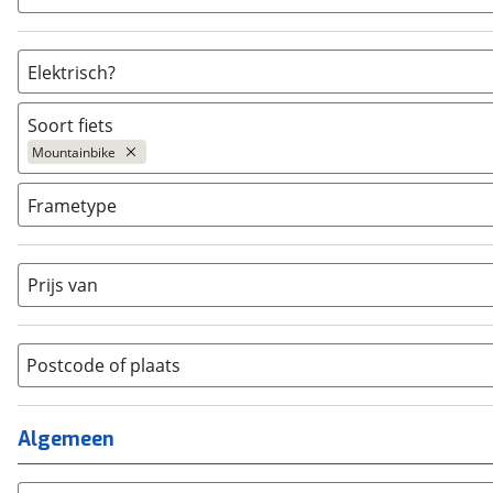
Elektrisch?
Niet elektrisch
(
439
)
Soort fiets
Ja, E-bike
(
45
)
Mountainbike
Ja, High-speed
(
0
)
Bakfiets
(
316
)
Frametype
BMX / Freestyle fiets
(
1
)
Dames
(
25
)
Crosshybride
(
12
)
Dames monotube
(
0
)
Prijs van
Cruiserfiets
(
375
)
Heren
(
244
)
Hybride fiets
(
1566
)
Jongens
(
16
)
Jeugdfiets
(
136
)
Lage instap
Postcode of plaats
(
0
)
Kinderfiets
(
65
)
Meisjes
(
0
)
Ligfiets
(
95
)
Mixed
(
5
)
Algemeen
Mountainbike
(
484
)
Unisex
(
194
)
Overig
(
22
)