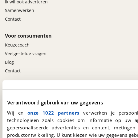
Ik wil ook adverteren
Samenwerken
Contact
Voor consumenten
Keuzecoach
Veelgestelde vragen
Blog
Contact
viaBOVAG.nl app
Altijd het meest recente aanbod bij de hand.
Verantwoord gebruik van uw gegevens
Download 'm nu.
Wij en
onze 1022 partners
verwerken je persoonl
technologieën zoals cookies om informatie op uw a
gepersonaliseerde advertenties en content, metingen
viaBOVAG.nl
productontwikkeling. U kunt kiezen wie uw gegevens gebr
Kosterijland
15