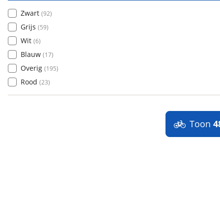
Zwart
(
92
)
Grijs
(
59
)
Wit
(
6
)
Blauw
(
17
)
Overig
(
195
)
Rood
(
23
)
Toon
4