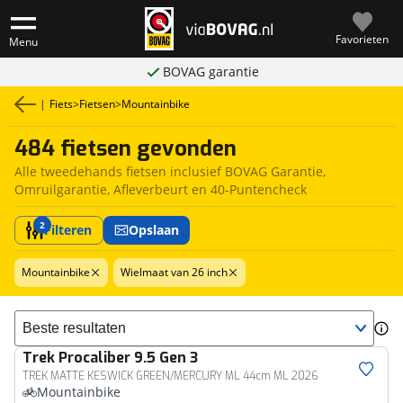
Favorieten
Menu
BOVAG garantie
|
Fiets
>
Fietsen
>
Mountainbike
484 fietsen gevonden
Alle tweedehands fietsen inclusief BOVAG Garantie,
Omruilgarantie, Afleverbeurt en 40-Puntencheck
2
Filteren
Opslaan
Mountainbike
Wielmaat van 26 inch
Sorteer resultaten
Trek
Procaliber 9.5 Gen 3
TREK MATTE KESWICK GREEN/MERCURY ML 44cm ML 2026
Mountainbike