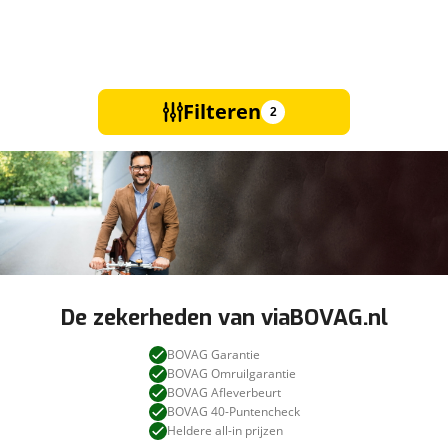
Filteren
2
De zekerheden van viaBOVAG.nl
BOVAG Garantie
BOVAG Omruilgarantie
BOVAG Afleverbeurt
BOVAG 40-Puntencheck
Heldere all-in prijzen