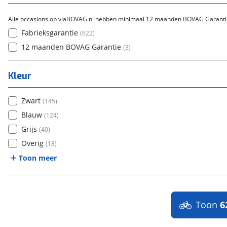
Alle occasions op viaBOVAG.nl hebben minimaal 12 maanden BOVAG Garanti
Fabrieksgarantie
(
622
)
12 maanden BOVAG Garantie
(
3
)
Kleur
Zwart
(
145
)
Blauw
(
124
)
Grijs
(
40
)
Overig
(
18
)
Toon meer
Toon
6