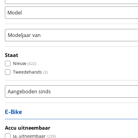
Stadsfiets
(
602
)
Model
Tandem
(
0
)
Vouwfiets
(
0
)
Modeljaar van
Staat
Nieuw
(
622
)
Tweedehands
(
3
)
Aangeboden sinds
E-Bike
Accu uitneembaar
Ja, uitneembaar
(
239
)