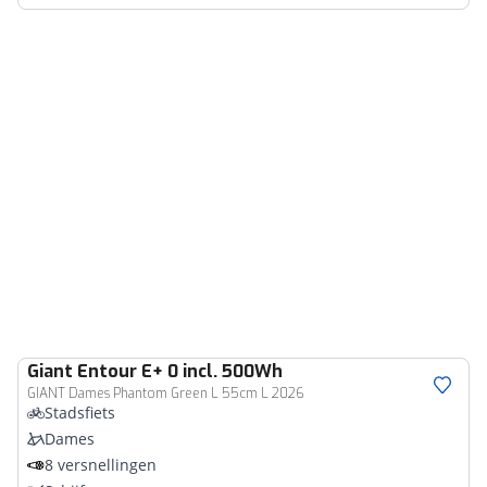
Giant
Entour E+ 0 incl. 500Wh
GIANT Dames Phantom Green L 55cm L 2026
Stadsfiets
Dames
8 versnellingen