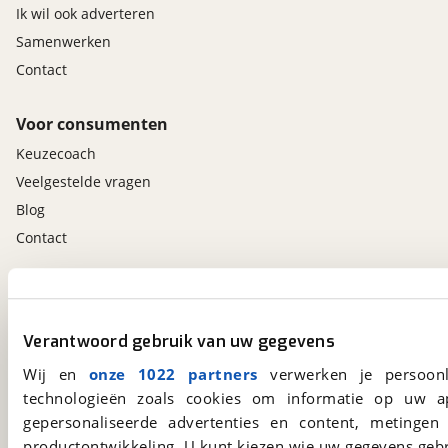
Ik wil ook adverteren
Samenwerken
Contact
Voor consumenten
Keuzecoach
Veelgestelde vragen
Blog
Contact
viaBOVAG.nl app
Altijd het meest recente aanbod bij de hand.
Verantwoord gebruik van uw gegevens
Download 'm nu.
Wij en
onze 1022 partners
verwerken je persoonl
technologieën zoals cookies om informatie op uw a
gepersonaliseerde advertenties en content, metingen
viaBOVAG.nl
productontwikkeling. U kunt kiezen wie uw gegevens gebr