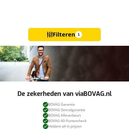
Filteren
1
De zekerheden van viaBOVAG.nl
BOVAG Garantie
BOVAG Omruilgarantie
BOVAG Afleverbeurt
BOVAG 40-Puntencheck
Heldere all-in prijzen