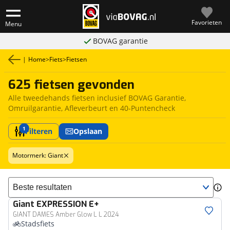
Favorieten
Menu
BOVAG garantie
|
Home
>
Fiets
>
Fietsen
625 fietsen gevonden
Alle tweedehands fietsen inclusief BOVAG Garantie,
Omruilgarantie, Afleverbeurt en 40-Puntencheck
1
Filteren
Opslaan
Motormerk: Giant
Sorteer resultaten
Giant
EXPRESSION E+
GIANT DAMES Amber Glow L L 2024
Stadsfiets