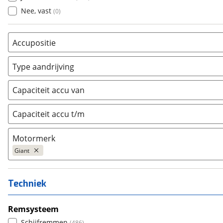
Nee, vast
(
0
)
Accupositie
Bagagedrager
(
84
)
Type aandrijving
Frame
(
312
)
Achterwiel
(
0
)
Vloer
(
0
)
Capaciteit accu van
Trapas
(
619
)
Achterbank
(
0
)
Voorwiel
(
1
)
Capaciteit accu t/m
Kofferbak
(
0
)
Overig
(
0
)
Motormerk
Giant
Bosch
(
2555
)
Techniek
Yamaha
(
43
)
Stromer
(
6
)
Remsysteem
Giant
(
625
)
Schijfremmen
(
486
)