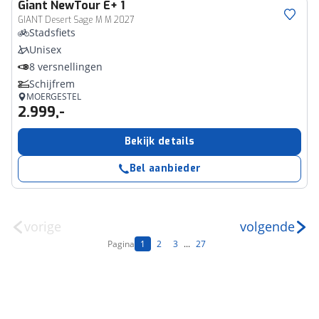
Giant
NewTour E+ 1
GIANT Desert Sage M M 2027
Stadsfiets
Unisex
8 versnellingen
Schijfrem
MOERGESTEL
2.999,-
Bekijk details
Bel aanbieder
vorige
volgende
Pagina
1
2
3
...
27