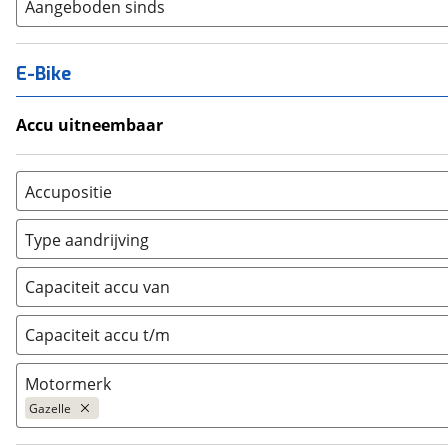
Aangeboden sinds
E-Bike
Accu uitneembaar
Ja, uitneembaar
(
0
)
Nee, vast
(
0
)
Accupositie
Bagagedrager
(
0
)
Type aandrijving
Frame
(
0
)
Achterwiel
(
0
)
Vloer
(
0
)
Capaciteit accu van
Trapas
(
0
)
Achterbank
(
0
)
Voorwiel
(
0
)
Capaciteit accu t/m
Kofferbak
(
0
)
Overig
(
0
)
Motormerk
Gazelle
Bosch
(
2592
)