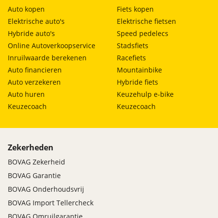
Auto kopen
Fiets kopen
Elektrische auto's
Elektrische fietsen
Hybride auto's
Speed pedelecs
Online Autoverkoopservice
Stadsfiets
Inruilwaarde berekenen
Racefiets
Auto financieren
Mountainbike
Auto verzekeren
Hybride fiets
Auto huren
Keuzehulp e-bike
Keuzecoach
Keuzecoach
Zekerheden
BOVAG Zekerheid
BOVAG Garantie
BOVAG Onderhoudsvrij
BOVAG Import Tellercheck
BOVAG Omruilgarantie