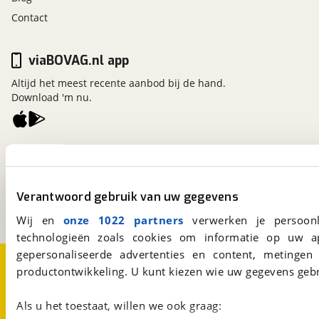
Contact
viaBOVAG.nl app
Altijd het meest recente aanbod bij de hand.
Download 'm nu.
viaBOVAG.nl
Kosterijland
15
3981 AJ
Bunnik
Verantwoord gebruik van uw gegevens
Een initiatief van
BOVAG
Wij en
onze 1022 partners
verwerken je persoonl
technologieën zoals cookies om informatie op uw a
gepersonaliseerde advertenties en content, metingen
Over viaBOVAG.nl
Disclaimer- en Privacyverklaring
productontwikkeling. U kunt kiezen wie uw gegevens gebr
Cookievoorkeuren
Vacatures
Als u het toestaat, willen we ook graag: