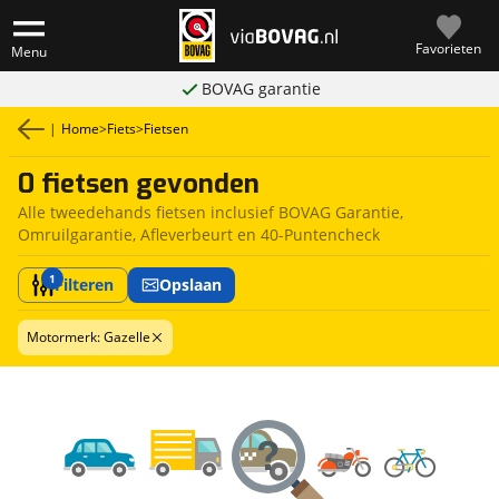
Favorieten
Menu
BOVAG garantie
|
Home
>
Fiets
>
Fietsen
0 fietsen gevonden
Alle tweedehands fietsen inclusief BOVAG Garantie,
Omruilgarantie, Afleverbeurt en 40-Puntencheck
1
Filteren
Opslaan
Motormerk: Gazelle