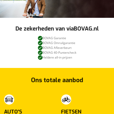
De zekerheden van viaBOVAG.nl
BOVAG Garantie
BOVAG Omruilgarantie
BOVAG Afleverbeurt
BOVAG 40-Puntencheck
Heldere all-in prijzen
Ons totale aanbod
AUTO'S
FIETSEN