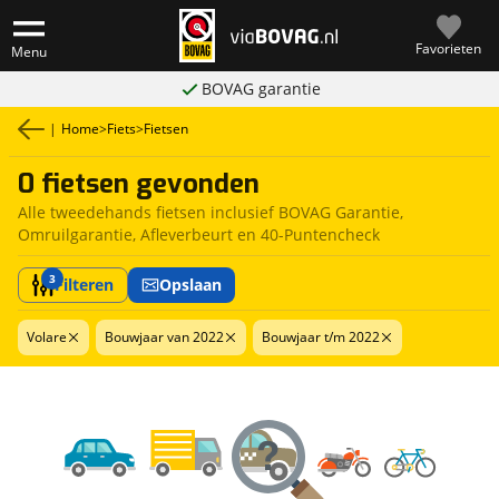
Favorieten
Menu
BOVAG garantie
|
Home
>
Fiets
>
Fietsen
0 fietsen gevonden
Alle tweedehands fietsen inclusief BOVAG Garantie,
Omruilgarantie, Afleverbeurt en 40-Puntencheck
3
Filteren
Opslaan
Volare
Bouwjaar van 2022
Bouwjaar t/m 2022