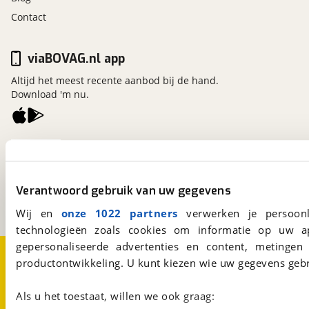
Contact
viaBOVAG.nl app
Altijd het meest recente aanbod bij de hand.
Download 'm nu.
viaBOVAG.nl
Kosterijland
15
3981 AJ
Bunnik
Verantwoord gebruik van uw gegevens
Een initiatief van
BOVAG
Wij en
onze 1022 partners
verwerken je persoonl
technologieën zoals cookies om informatie op uw a
gepersonaliseerde advertenties en content, metingen
Over viaBOVAG.nl
Disclaimer- en Privacyverklaring
productontwikkeling. U kunt kiezen wie uw gegevens gebr
Cookievoorkeuren
Vacatures
Als u het toestaat, willen we ook graag: