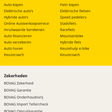
Auto kopen
Fiets kopen
Elektrische auto's
Elektrische fietsen
Hybride auto's
Speed pedelecs
Online Autoverkoopservice
Stadsfiets
Inruilwaarde berekenen
Racefiets
Auto financieren
Mountainbike
Auto verzekeren
Hybride fiets
Auto huren
Keuzehulp e-bike
Keuzecoach
Keuzecoach
Zekerheden
BOVAG Zekerheid
BOVAG Garantie
BOVAG Onderhoudsvrij
BOVAG Import Tellercheck
BOVAG Omruilgarantie