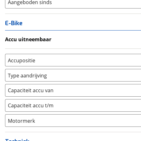
Aangeboden sinds
E-Bike
Accu uitneembaar
Ja, uitneembaar
(
0
)
Nee, vast
(
0
)
Accupositie
Bagagedrager
(
0
)
Type aandrijving
Frame
(
0
)
Achterwiel
(
0
)
Vloer
(
0
)
Capaciteit accu van
Trapas
(
0
)
Achterbank
(
0
)
Voorwiel
(
0
)
Capaciteit accu t/m
Kofferbak
(
0
)
Overig
(
0
)
Motormerk
Bosch
(
0
)
Yamaha
(
0
)