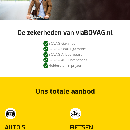
De zekerheden van viaBOVAG.nl
BOVAG Garantie
BOVAG Omruilgarantie
BOVAG Afleverbeurt
BOVAG 40-Puntencheck
Heldere all-in prijzen
Ons totale aanbod
AUTO'S
FIETSEN