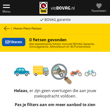
Favorieten
Menu
BOVAG garantie
|
Home
>
Fiets
>
Fietsen
0 fietsen gevonden
Filteren
Alle tweedehands fietsen inclusief BOVAG Garantie,
Omruilgarantie, Afleverbeurt en 40-Puntencheck
Helaas,
er zijn geen voertuigen die aan jouw
zoekopdracht voldoen.
Pas je filters aan om meer aanbod te zien