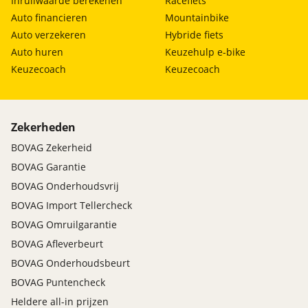
Inruilwaarde berekenen
Racefiets
Auto financieren
Mountainbike
Auto verzekeren
Hybride fiets
Auto huren
Keuzehulp e-bike
Keuzecoach
Keuzecoach
Zekerheden
BOVAG Zekerheid
BOVAG Garantie
BOVAG Onderhoudsvrij
BOVAG Import Tellercheck
BOVAG Omruilgarantie
BOVAG Afleverbeurt
BOVAG Onderhoudsbeurt
BOVAG Puntencheck
Heldere all-in prijzen