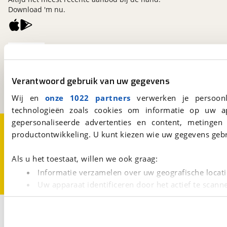
Download 'm nu.
viaBOVAG.nl
Kosterijland
15
3981 AJ
Bunnik
Verantwoord gebruik van uw gegevens
Een initiatief van
BOVAG
Wij en
onze 1022 partners
verwerken je persoonl
technologieën zoals cookies om informatie op uw a
gepersonaliseerde advertenties en content, metingen
Over viaBOVAG.nl
Disclaimer- en Privacyverklaring
productontwikkeling. U kunt kiezen wie uw gegevens gebr
Cookievoorkeuren
Vacatures
Als u het toestaat, willen we ook graag:
Informatie verzamelen over uw geografische locati
Uw apparaat identificeren door het actief te scann
Lees meer over hoe uw persoonlijke gegevens worden ve
Filters
U kunt uw toestemming op elk moment wijzigen of intrekk