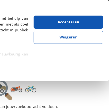
Over viaBOVAG.nl
 met behulp van
Accepteren
en met als doel
zicht in publiek
.
Velo De Ville
Bouwjaar van 2026
Bouwjaar t/m 2026
Weigeren
Wis alle filters
Zoekopdracht opslaan
 nauwkeurig kan
 eigenschappen
rkeuren in het
trekken in de
lijke ervaring.
 aan jouw zoekopdracht voldoen.
ytische cookies