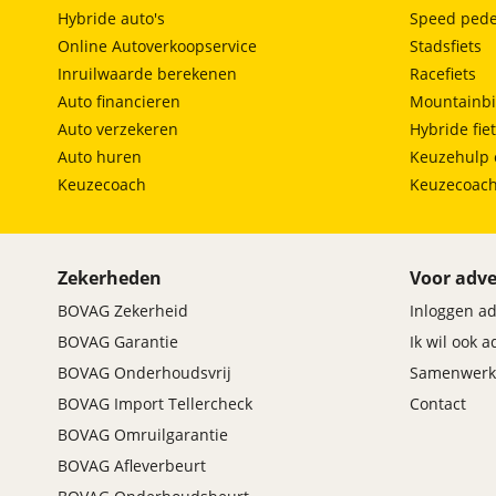
Hybride auto's
Speed pede
Online Autoverkoopservice
Stadsfiets
Inruilwaarde berekenen
Racefiets
Auto financieren
Mountainbi
Auto verzekeren
Hybride fie
Auto huren
Keuzehulp 
Keuzecoach
Keuzecoac
Zekerheden
Voor adve
BOVAG Zekerheid
Inloggen a
BOVAG Garantie
Ik wil ook 
BOVAG Onderhoudsvrij
Samenwerk
BOVAG Import Tellercheck
Contact
BOVAG Omruilgarantie
BOVAG Afleverbeurt