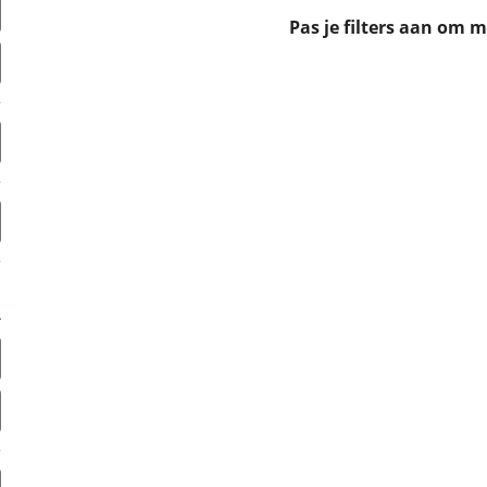
erbeteren. We tonen je graag relevante advertenties en geb
Pas je filters aan om 
ag op en buiten onze website volgt – uiteraard op anoni
laimer en privacyverklaring
. Als je weigert, plaatsen we a
che cookies. Je voorkeuren kun je later altijd aan