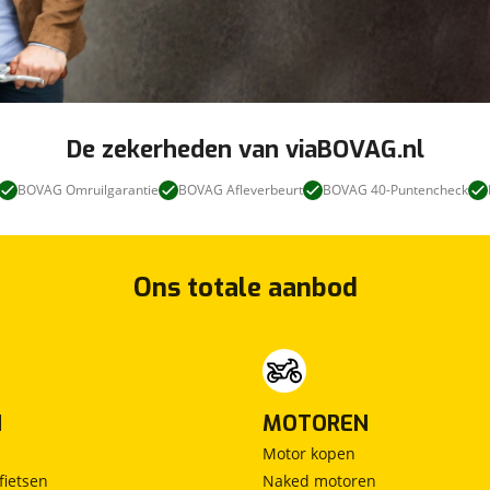
De zekerheden van viaBOVAG.nl
BOVAG Omruilgarantie
BOVAG Afleverbeurt
BOVAG 40-Puntencheck
Ons totale aanbod
N
MOTOREN
Motor kopen
fietsen
Naked motoren