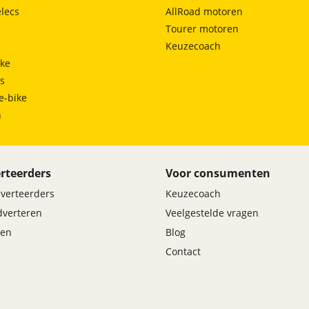
lecs
AllRoad motoren
Tourer motoren
Keuzecoach
ke
ts
e-bike
h
rteerders
Voor consumenten
dverteerders
Keuzecoach
adverteren
Veelgestelde vragen
en
Blog
Contact