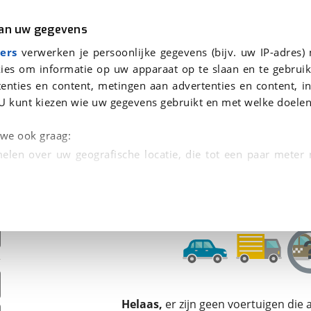
r
Kampeer
van uw gegevens
ers
verwerken je persoonlijke gegevens (bijv. uw IP-adres)
ies om informatie op uw apparaat op te slaan en te gebruik
enties en content, metingen aan advertenties en content, in
den
U kunt kiezen wie uw gegevens gebruikt en met welke doelen
Omruilgarantie, Afleverbeurt
n we ook graag:
elen over uw geografische locatie, die tot een paar meter
entificeren door het actief te scannen op specifieke
 persoonlijke gegevens worden verwerkt en stel uw voo
unt uw toestemming op elk moment wijzigen of in
kbare technieken zorgen we voor een betere en meer persoon
Helaas,
er zijn geen voertuigen die
en ervoor dat de website goed werkt. Ook gebruiken we anal