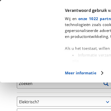
Auto
Fiets
Moto
Verantwoord gebruik 
Wij en
onze 1022 partn
<
Terug
|
Home
>
Fiets
>
Fietsen
technologieën zoals cook
gepersonaliseerde advert
We hebben 0 fietsen voor je gevon
en productontwikkeling. 
Alle tweedehands fietsen inclusief BOVAG Garantie, 
Als u het toestaat, wille
en 40-Puntencheck
Informatie verzam
zijn
Uw apparaat id
Basisgegevens
Meer informatie
(fingerprinting)
Lees meer over hoe uw
Zoeken
detailgedeelte
in. U k
Cookieverklaring.
Elektrisch?
Met cookies en vergelij
Niet elektrisch
Functionele cookies zorg
(
0
)