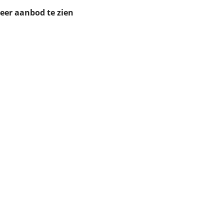
ruiken daarvoor
meer aanbod te zien
eme basis. Meer
lleen functionele
passen via de