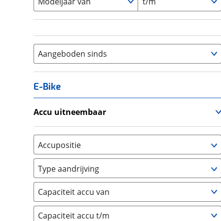
Modeljaar van
t/m
Aangeboden sinds
E-Bike
Accu uitneembaar
Ja, uitneembaar
(
0
)
Nee, vast
(
0
)
Accupositie
Bagagedrager
(
0
)
Type aandrijving
Frame
(
0
)
Achterwiel
(
0
)
Vloer
(
0
)
Capaciteit accu van
Trapas
(
0
)
Achterbank
(
0
)
Voorwiel
(
0
)
Capaciteit accu t/m
Kofferbak
(
0
)