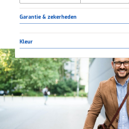
Tica
(
0
)
Titanium
(
0
)
Garantie & zekerheden
Kleur