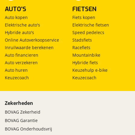
AUTO'S
FIETSEN
Auto kopen
Fiets kopen
Elektrische auto's
Elektrische fietsen
Hybride auto's
Speed pedelecs
Online Autoverkoopservice
Stadsfiets
Inruilwaarde berekenen
Racefiets
Auto financieren
Mountainbike
Auto verzekeren
Hybride fiets
Auto huren
Keuzehulp e-bike
Keuzecoach
Keuzecoach
Zekerheden
BOVAG Zekerheid
BOVAG Garantie
BOVAG Onderhoudsvrij