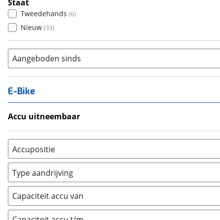
Staat
Tweedehands
(
6
)
Nieuw
(
33
)
Aangeboden sinds
E-Bike
Accu uitneembaar
Ja, uitneembaar
(
0
)
Nee, vast
(
0
)
Accupositie
Bagagedrager
(
0
)
Type aandrijving
Frame
(
0
)
Achterwiel
(
0
)
Vloer
(
0
)
Capaciteit accu van
Trapas
(
0
)
Achterbank
(
0
)
Voorwiel
(
0
)
Capaciteit accu t/m
Kofferbak
(
0
)