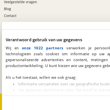
Veelgestelde vragen
Blog
Contact
viaBOVAG.nl app
Altijd het meest recente aanbod bij de hand.
Verantwoord gebruik van uw gegevens
Download 'm nu.
Wij en
onze 1022 partners
verwerken je persoonl
technologieën zoals cookies om informatie op uw a
gepersonaliseerde advertenties en content, metingen
viaBOVAG.nl
productontwikkeling. U kunt kiezen wie uw gegevens gebr
Kosterijland
15
3981 AJ
Bunnik
Als u het toestaat, willen we ook graag:
Een initiatief van
BOVAG
Informatie verzamelen over uw geografische locati
Uw apparaat identificeren door het actief te scann
Lees meer over hoe uw persoonlijke gegevens worden ve
Over viaBOVAG.nl
Disclaimer- en Privacyverklaring
U kunt uw toestemming op elk moment wijzigen of intrekk
Cookievoorkeuren
Vacatures