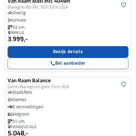
Van Raam
Maxi incl 404wh
Blauwgrijs Mat RAL 7031 53cm 2024
Overig
Unisex
53 cm
BRIELLE
3.999,-
Bekijk details
Bel aanbieder
Van Raam
Balance
Dames Blauwgroen glans 51cm 2026
Stadsfiets
Dames
8 versnellingen
Velgrem
51 cm
HENGELO GLD
5.048,-