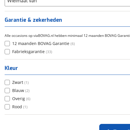
Wielmaat van
(
5
)
Tica
(
0
)
Titanium
(
0
)
Garantie & zekerheden
Alle occasions op viaBOVAG.nl hebben minimaal 12 maanden BOVAG Garanti
12 maanden BOVAG Garantie
(
6
)
Fabrieksgarantie
(
33
)
Kleur
Zwart
(
1
)
Blauw
(
2
)
Overig
(
6
)
Rood
(
1
)