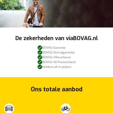
De zekerheden van viaBOVAG.nl
BOVAG Garantie
BOVAG Omruilgarantie
BOVAG Afleverbeurt
BOVAG 40-Puntencheck
Heldere all-in prijzen
Ons totale aanbod