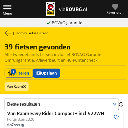
Favorieten
Menu
BOVAG garantie
|
Home
>
Fiets
>
Fietsen
39 fietsen gevonden
Alle tweedehands fietsen inclusief BOVAG Garantie,
Omruilgarantie, Afleverbeurt en 40-Puntencheck
1
Filteren
Opslaan
Van Raam
Sorteer resultaten
Van Raam
Easy Rider Compact+ incl 522WH
Forge Blue 2026
Overig