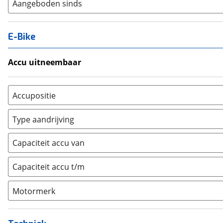
Aangeboden sinds
E-Bike
Accu uitneembaar
Ja, uitneembaar
(
0
)
Nee, vast
(
0
)
Accupositie
Bagagedrager
(
0
)
Type aandrijving
Frame
(
0
)
Achterwiel
(
0
)
Vloer
(
0
)
Capaciteit accu van
Trapas
(
0
)
Achterbank
(
0
)
Voorwiel
(
0
)
Capaciteit accu t/m
Kofferbak
(
0
)
Overig
(
0
)
Motormerk
Bosch
(
0
)
Yamaha
(
0
)