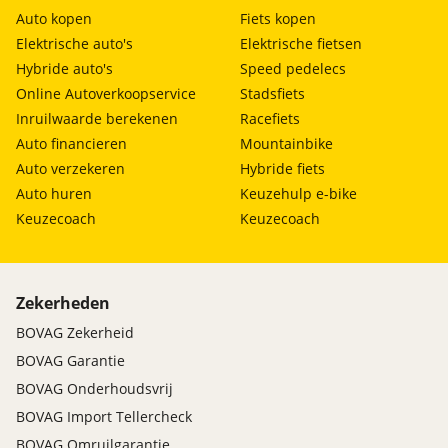
Auto kopen
Fiets kopen
Elektrische auto's
Elektrische fietsen
Hybride auto's
Speed pedelecs
Online Autoverkoopservice
Stadsfiets
Inruilwaarde berekenen
Racefiets
Auto financieren
Mountainbike
Auto verzekeren
Hybride fiets
Auto huren
Keuzehulp e-bike
Keuzecoach
Keuzecoach
Zekerheden
BOVAG Zekerheid
BOVAG Garantie
BOVAG Onderhoudsvrij
BOVAG Import Tellercheck
BOVAG Omruilgarantie