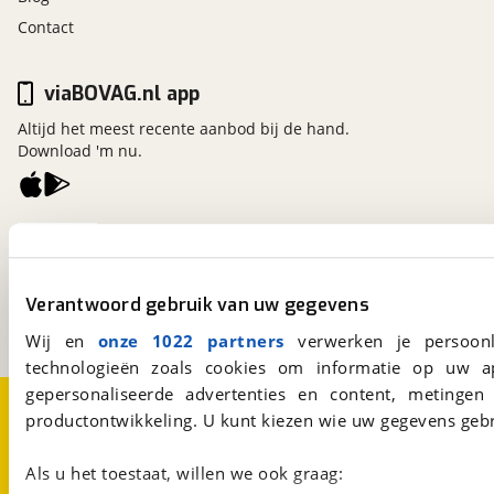
Contact
viaBOVAG.nl app
Altijd het meest recente aanbod bij de hand.
Download 'm nu.
viaBOVAG.nl
Kosterijland
15
3981 AJ
Bunnik
Verantwoord gebruik van uw gegevens
Een initiatief van
BOVAG
Wij en
onze 1022 partners
verwerken je persoonl
technologieën zoals cookies om informatie op uw a
gepersonaliseerde advertenties en content, metingen
Over viaBOVAG.nl
Disclaimer- en Privacyverklaring
productontwikkeling. U kunt kiezen wie uw gegevens gebr
Cookievoorkeuren
Vacatures
Als u het toestaat, willen we ook graag: