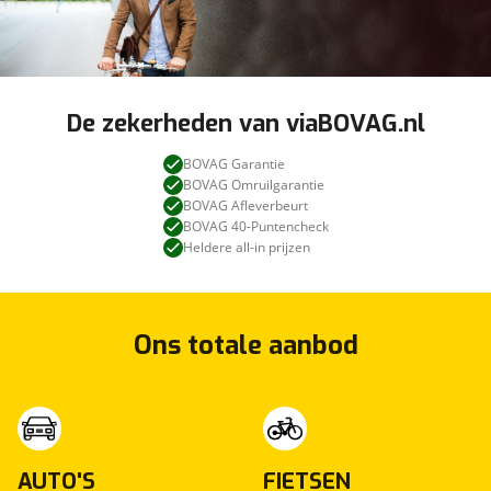
De zekerheden van viaBOVAG.nl
BOVAG Garantie
BOVAG Omruilgarantie
BOVAG Afleverbeurt
BOVAG 40-Puntencheck
Heldere all-in prijzen
Ons totale aanbod
AUTO'S
FIETSEN