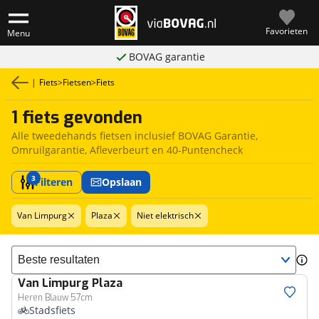
Favorieten
Menu
BOVAG garantie
|
Fiets
>
Fietsen
>
Fiets
1 fiets gevonden
Alle tweedehands fietsen inclusief BOVAG Garantie,
Omruilgarantie, Afleverbeurt en 40-Puntencheck
3
Filteren
Opslaan
Van Limpurg
Plaza
Niet elektrisch
Sorteer resultaten
Van Limpurg
Plaza
Heren Blauw 57cm
Stadsfiets