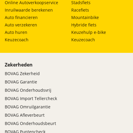
Online Autoverkoopservice
Stadsfiets
Inruilwaarde berekenen
Racefiets
Auto financieren
Mountainbike
Auto verzekeren
Hybride fiets
Auto huren
Keuzehulp e-bike
Keuzecoach
Keuzecoach
Zekerheden
BOVAG Zekerheid
BOVAG Garantie
BOVAG Onderhoudsvrij
BOVAG Import Tellercheck
BOVAG Omruilgarantie
BOVAG Afleverbeurt
BOVAG Onderhoudsbeurt
BOVAG Puntencheck