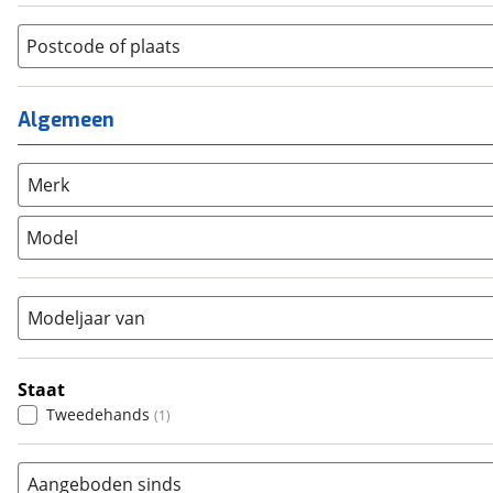
Jongens
(
0
)
Jeugdfiets
(
0
)
Lage instap
Postcode of plaats
(
0
)
Kinderfiets
(
0
)
Meisjes
(
0
)
Ligfiets
(
0
)
Mixed
(
0
)
Mountainbike
(
0
)
Algemeen
Unisex
(
0
)
Overig
(
0
)
Racefiets
(
0
)
Merk
Stadsfiets
(
1
)
Model
Tandem
(
0
)
Vouwfiets
(
0
)
Modeljaar van
Staat
Tweedehands
(
1
)
Aangeboden sinds