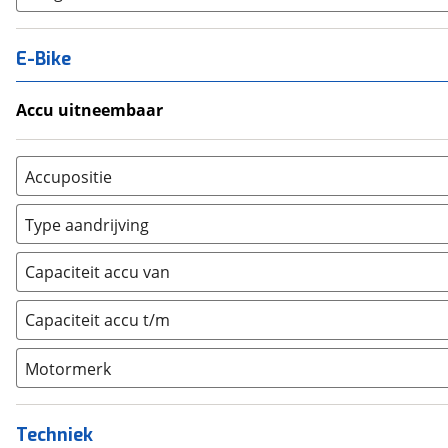
E-Bike
Accu uitneembaar
Ja, uitneembaar
(
0
)
Nee, vast
(
0
)
Accupositie
Bagagedrager
(
0
)
Type aandrijving
Frame
(
0
)
Achterwiel
(
0
)
Vloer
(
0
)
Capaciteit accu van
Trapas
(
0
)
Achterbank
(
0
)
Voorwiel
(
0
)
Capaciteit accu t/m
Kofferbak
(
0
)
Overig
(
0
)
Motormerk
Bosch
(
0
)
Yamaha
(
0
)
Techniek