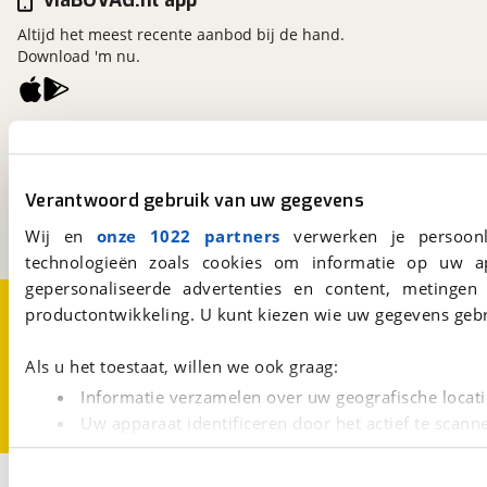
viaBOVAG.nl app
Altijd het meest recente aanbod bij de hand.
Download 'm nu.
viaBOVAG.nl
Kosterijland
15
3981 AJ
Bunnik
Verantwoord gebruik van uw gegevens
Een initiatief van
BOVAG
Wij en
onze 1022 partners
verwerken je persoonl
technologieën zoals cookies om informatie op uw a
gepersonaliseerde advertenties en content, metingen
Over viaBOVAG.nl
Disclaimer- en Privacyverklaring
productontwikkeling. U kunt kiezen wie uw gegevens gebr
Cookievoorkeuren
Vacatures
Als u het toestaat, willen we ook graag:
Informatie verzamelen over uw geografische locati
Uw apparaat identificeren door het actief te scann
Lees meer over hoe uw persoonlijke gegevens worden ve
U kunt uw toestemming op elk moment wijzigen of intrekk
3