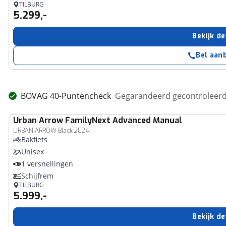
TILBURG
5.299,-
Bekijk de
Bel aan
BOVAG 40-Puntencheck
Gegarandeerd gecontroleerd 
Urban Arrow
FamilyNext Advanced Manual
URBAN ARROW Black 2024
Bakfiets
Unisex
1 versnellingen
Schijfrem
TILBURG
5.999,-
Bekijk de