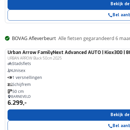
Bekijk de
Bel aan
BOVAG Afleverbeurt
Alle fietsen gegarandeerd 6 ma
Urban Arrow
FamilyNext Advanced AUTO | Kiox300 | 
URBAN ARROW Black 50cm 2025
Stadsfiets
Unisex
1 versnellingen
Schijfrem
50 cm
BARNEVELD
6.299,-
Bekijk de
Bel aan