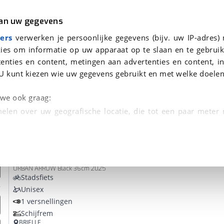
r
Kampeer
van uw gegevens
ers
verwerken je persoonlijke gegevens (bijv. uw IP-adres)
ies om informatie op uw apparaat op te slaan en te gebruik
enties en content, metingen aan advertenties en content, in
onden
U kunt kiezen wie uw gegevens gebruikt en met welke doelen
Omruilgarantie, Afleverbeurt
n we ook graag:
elen over uw geografische locatie, die tot een paar meter
entificeren door het actief te scannen op specifieke
Urban Arrow
FamilyNext Advanced Automatiq
 persoonlijke gegevens worden verwerkt en stel uw voo
URBAN ARROW Black 36cm 2025
unt uw toestemming op elk moment wijzigen of in
Stadsfiets
Unisex
1 versnellingen
kbare technieken zorgen we voor een betere en meer persoon
Schijfrem
en ervoor dat de website goed werkt. Ook gebruiken we anal
BRIELLE