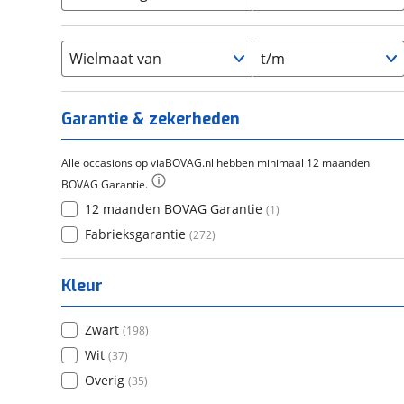
Cortina
(
0
)
Chroom-molybdeen
(
0
)
21+
(
12
)
Flyer
(
0
)
Scandium
(
0
)
Overig
(
0
)
Staal
Wielmaat van
t/m
(
0
)
Tica
(
0
)
Titanium
(
0
)
Garantie & zekerheden
Alle occasions op viaBOVAG.nl hebben minimaal 12 maanden
BOVAG Garantie.
12 maanden BOVAG Garantie
(
1
)
Fabrieksgarantie
(
272
)
Kleur
Zwart
(
198
)
Wit
(
37
)
Overig
(
35
)