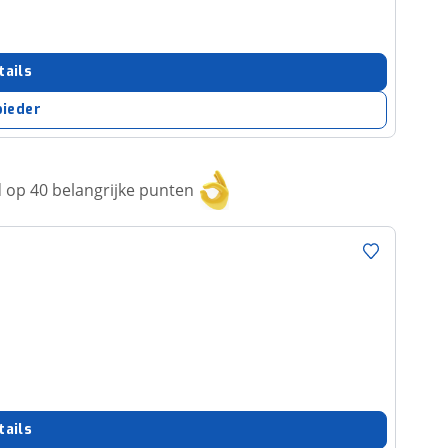
tails
bieder
op 40 belangrijke punten
tails