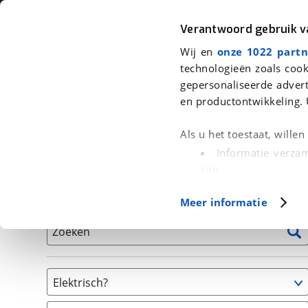
Auto
Fiets
Moto
Verantwoord gebruik 
Wij en
onze 1022 partn
<
Terug
|
Home
>
Fiets
>
Fietsen
technologieën zoals cook
gepersonaliseerde advert
We hebben 273 fietsen voor je gev
en productontwikkeling. 
Alle tweedehands fietsen inclusief BOVAG Garantie, 
Als u het toestaat, wille
en 40-Puntencheck
Informatie verzam
zijn
Uw apparaat id
Basisgegevens
Meer informatie
(fingerprinting)
Lees meer over hoe uw
Zoeken
detailgedeelte
in. U k
Cookieverklaring.
Elektrisch?
Met cookies en vergelij
Niet elektrisch
Functionele cookies zorg
(
1
)