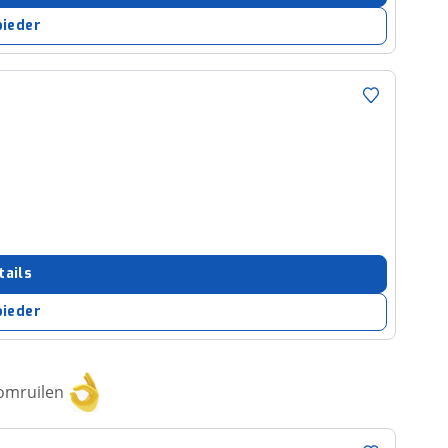
bieder
tails
bieder
 omruilen