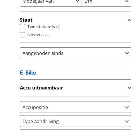
Modeljaar van
t/m
Staat
Tweedehands
(
1
)
Nieuw
(
272
)
Aangeboden sinds
E-Bike
Accu uitneembaar
Ja, uitneembaar
(
41
)
Nee, vast
(
0
)
Accupositie
Bagagedrager
(
0
)
Type aandrijving
Frame
(
109
)
Achterwiel
(
0
)