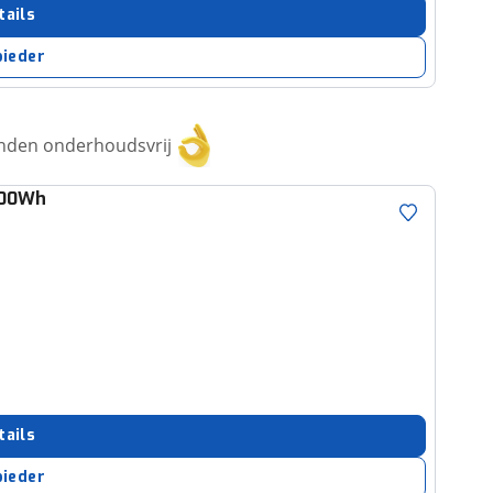
tails
bieder
anden onderhoudsvrij
800Wh
tails
bieder