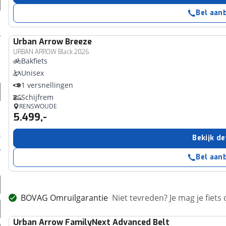
Bel aan
Urban Arrow
Breeze
URBAN ARROW Black 2026
Bakfiets
Unisex
1 versnellingen
Schijfrem
RENSWOUDE
5.499,-
Bekijk de
Bel aan
BOVAG Omruilgarantie
Niet tevreden? Je mag je fiets
Urban Arrow
FamilyNext Advanced Belt