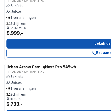
URBAN ARROW Black 2024
Bakfiets
Unisex
1 versnellingen
Schijfrem
BARNEVELD
5.999,-
Bekijk de
Bel aan
Urban Arrow
FamilyNext Pro 545wh
URBAN ARROW Black 2026
Bakfiets
Unisex
1 versnellingen
Schijfrem
TILBURG
6.799,-