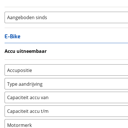
Aangeboden sinds
E-Bike
Accu uitneembaar
Ja, uitneembaar
(
0
)
Nee, vast
(
0
)
Accupositie
Bagagedrager
(
0
)
Type aandrijving
Frame
(
0
)
Achterwiel
(
0
)
Vloer
(
0
)
Capaciteit accu van
Trapas
(
0
)
Achterbank
(
0
)
Voorwiel
(
0
)
Capaciteit accu t/m
Kofferbak
(
0
)
Overig
(
0
)
Motormerk