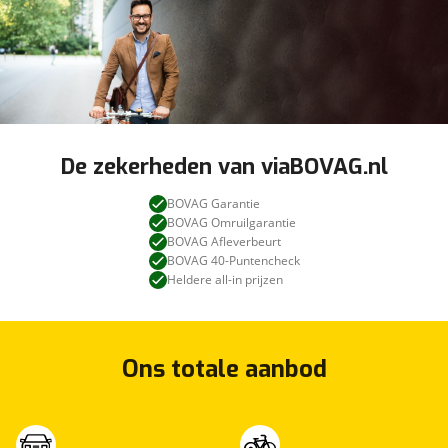
De zekerheden van viaBOVAG.nl
BOVAG Garantie
BOVAG Omruilgarantie
BOVAG Afleverbeurt
BOVAG 40-Puntencheck
Heldere all-in prijzen
Ons totale aanbod