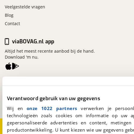
Veelgestelde vragen
Blog
Contact
viaBOVAG.nl app
Altijd het meest recente aanbod bij de hand.
Download 'm nu.
viaBOVAG.nl
Kosterijland
15
3981 AJ
Bunnik
Verantwoord gebruik van uw gegevens
Een initiatief van
BOVAG
Wij en
onze 1022 partners
verwerken je persoonl
technologieën zoals cookies om informatie op uw a
gepersonaliseerde advertenties en content, metingen
Over viaBOVAG.nl
Disclaimer- en Privacyverklaring
productontwikkeling. U kunt kiezen wie uw gegevens gebr
Cookievoorkeuren
Vacatures