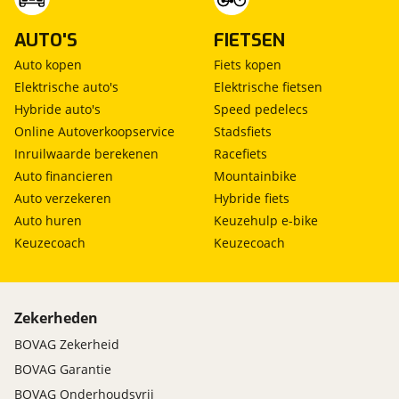
AUTO'S
FIETSEN
Auto kopen
Fiets kopen
Elektrische auto's
Elektrische fietsen
Hybride auto's
Speed pedelecs
Online Autoverkoopservice
Stadsfiets
Inruilwaarde berekenen
Racefiets
Auto financieren
Mountainbike
Auto verzekeren
Hybride fiets
Auto huren
Keuzehulp e-bike
Keuzecoach
Keuzecoach
Zekerheden
BOVAG Zekerheid
BOVAG Garantie
BOVAG Onderhoudsvrij