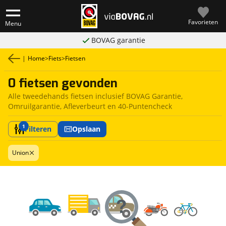
Favorieten
Menu
BOVAG garantie
|
Home
>
Fiets
>
Fietsen
0 fietsen gevonden
Alle tweedehands fietsen inclusief BOVAG Garantie,
Omruilgarantie, Afleverbeurt en 40-Puntencheck
1
Filteren
Opslaan
Union